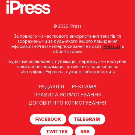
© 2026 iPress
За повного чи часткового використання текстів та
зображень чи за будь-якого іншого поширення
інформації «iPress» гіперпосилання на сайт
iPress.ua
є
обов'язковим
Будь-яке копiювання, публiкацiя, передрук чи наступне
поширення iнформацiї, що мiстить посилання на
«Iнтерфакс-Україна», суворо забороняється
РЕДАКЦІЯ
РЕКЛАМА
ПРАВИЛА КОРИСТУВАННЯ
ДОГОВІР ПРО КОРИСТУВАННЯ
FACEBOOK
TELEGRAM
TWITTER
RSS