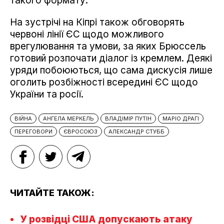
такого формату.
На зустрічі на Кіпрі також обговорять
червоні лінії ЄС щодо можливого
врегулювання та умови, за яких Брюссель
готовий розпочати діалог із кремлем. Деякі
уряди побоюються, що сама дискусія лише
оголить розбіжності всередині ЄС щодо
України та росії.
ВІЙНА
АНГЕЛА МЕРКЕЛЬ
ВЛАДІМІР ПУТІН
МАРІО ДРАГІ
ПЕРЕГОВОРИ
ЄВРОСОЮЗ
АЛЕКСАНДР СТУББ
ЧИТАЙТЕ ТАКОЖ:
У розвідці США допускають атаку