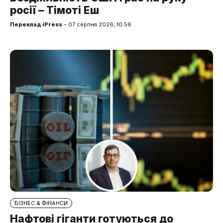
росії – Тімоті Еш
Переклад iPress
– 07 серпня 2026, 10:56
БІЗНЕС & ФІНАНСИ
Нафтові гіганти готуються до