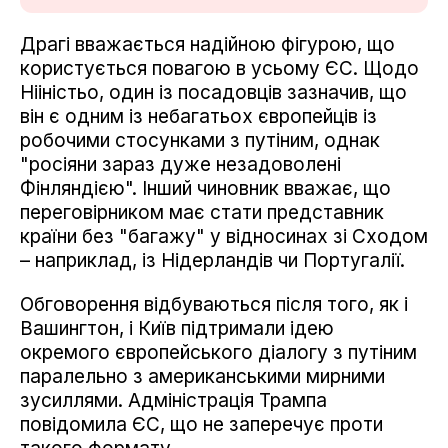
Драгі вважається надійною фігурою, що
користується повагою в усьому ЄС. Щодо
Нііністьо, один із посадовців зазначив, що
він є одним із небагатьох європейців із
робочими стосунками з путіним, однак
"росіяни зараз дуже незадоволені
Фінляндією". Інший чиновник вважає, що
переговірником має стати представник
країни без "багажу" у відносинах зі Сходом
– наприклад, із Нідерландів чи Португалії.
Обговорення відбуваються після того, як і
Вашингтон, і Київ підтримали ідею
окремого європейського діалогу з путіним
паралельно з американськими мирними
зусиллями. Адміністрація Трампа
повідомила ЄС, що не заперечує проти