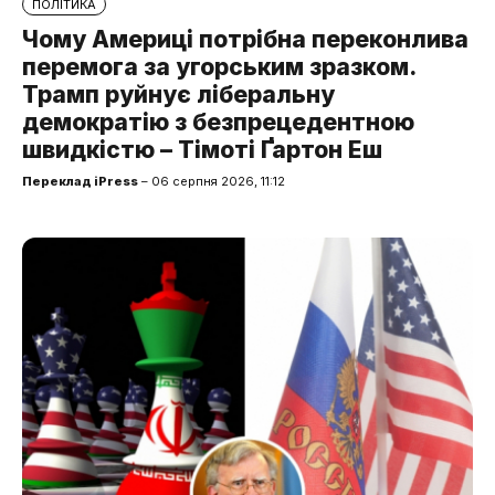
ПОЛІТИКА
Чому Америці потрібна переконлива
перемога за угорським зразком.
Трамп руйнує ліберальну
демократію з безпрецедентною
швидкістю – Тімоті Ґартон Еш
Переклад iPress
– 06 серпня 2026, 11:12