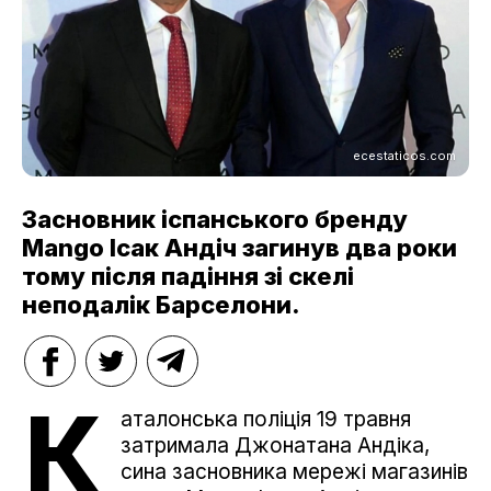
ecestaticos.com
Засновник іспанського бренду
Mango Ісак Андіч загинув два роки
тому після падіння зі скелі
неподалік Барселони.
К
аталонська поліція 19 травня
затримала Джонатана Андіка,
сина засновника мережі магазинів