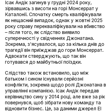
Ісак Андік загинув у грудні 2024 року,
зірвавшись з висоти на горі Монсеррат у
Каталонії. Спочатку смерть кваліфікували
як нещасний випадок, однак у жовтні 2025
року справу перекваліфікували на вбивство
– після того, як слідство виявило
суперечності у свідченнях Джонатана.
Зокрема, з'ясувалося, що за кілька днів до
трагедії він приїжджав до гори Монсеррат.
Адвокати стверджують, що так він
готувався до майбутньої поїздки.
Слідство також встановило, що між
батьком і сином існували серйозні
конфлікти, зокрема щодо ролі Джонатана в
управлінні компанією. Ісак Андік передав
керівництво сину у 2014 році, але вже за рік
повернувся, щоб зібрати нову команду та
відновити бізнес. Це, за даними джерел El