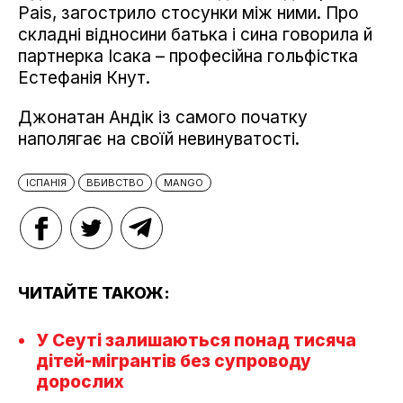
Pais, загострило стосунки між ними. Про
складні відносини батька і сина говорила й
партнерка Ісака – професійна гольфістка
Естефанія Кнут.
Джонатан Андік із самого початку
наполягає на своїй невинуватості.
ІСПАНІЯ
ВБИВСТВО
MANGO
ЧИТАЙТЕ ТАКОЖ:
У Сеуті залишаються понад тисяча
дітей-мігрантів без супроводу
дорослих