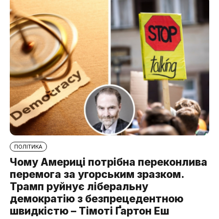
ПОЛІТИКА
Чому Америці потрібна переконлива
перемога за угорським зразком.
Трамп руйнує ліберальну
демократію з безпрецедентною
швидкістю – Тімоті Ґартон Еш