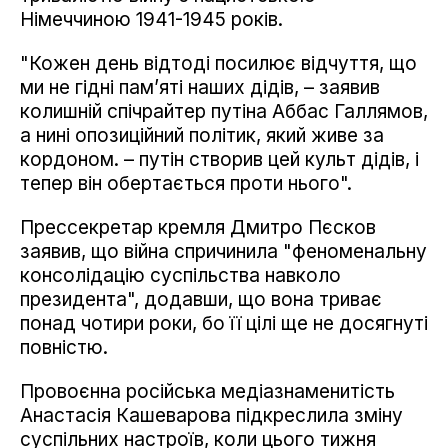
Німеччиною 1941-1945 років.
"Кожен день відтоді посилює відчуття, що
ми не гідні пам’яті наших дідів, – заявив
колишній спічрайтер путіна Аббас Галлямов,
а нині опозиційний політик, який живе за
кордоном. – путін створив цей культ дідів, і
тепер він обертається проти нього".
Прессекретар кремля Дмитро Пєсков
заявив, що війна спричинила "феноменальну
консолідацію суспільства навколо
президента", додавши, що вона триває
понад чотири роки, бо її цілі ще не досягнуті
повністю.
Провоєнна російська медіазнаменитість
Анастасія Кашеварова підкреслила зміну
суспільних настроїв, коли цього тижня