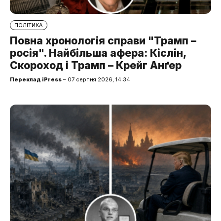
ПОЛІТИКА
Повна хронологія справи "Трамп –
росія". Найбільша афера: Кіслін,
Скороход і Трамп – Крейг Анґер
Переклад iPress
– 07 серпня 2026, 14:34