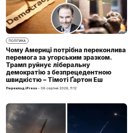
ПОЛІТИКА
Чому Америці потрібна переконлива
перемога за угорським зразком.
Трамп руйнує ліберальну
демократію з безпрецедентною
швидкістю – Тімоті Ґартон Еш
Переклад iPress
– 06 серпня 2026, 11:12