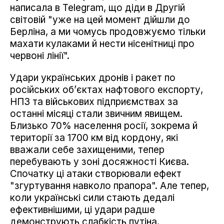
написала в Telegram, що діди в Другій
світовій "уже на цей момент дійшли до
Берліна, а ми чомусь продовжуємо тільки
махати кулаками й нести нісенітниці про
червоні лінії".
Удари українських дронів і ракет по
російських об’єктах нафтового експорту,
НПЗ та військових підприємствах за
останні місяці стали звичним явищем.
Близько 70% населення росії, зокрема й
території за 1700 км від кордону, які
вважали себе захищеними, тепер
перебувають у зоні досяжності Києва.
Спочатку ці атаки створювали ефект
"згуртування навколо прапора". Але тепер,
коли українські сили стають дедалі
ефективнішими, ці удари радше
демонструють слабкість путіна.