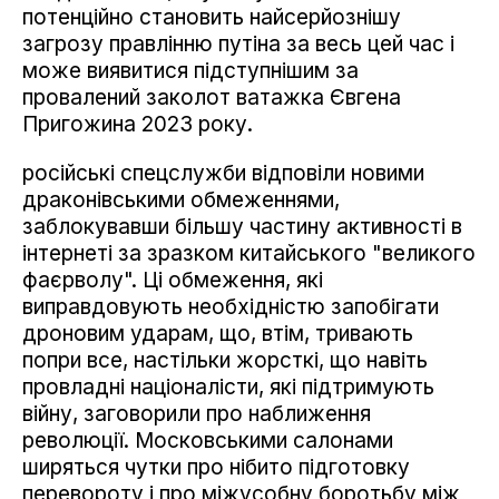
потенційно становить найсерйознішу
загрозу правлінню путіна за весь цей час і
може виявитися підступнішим за
провалений заколот ватажка Євгена
Пригожина 2023 року.
російські спецслужби відповіли новими
драконівськими обмеженнями,
заблокувавши більшу частину активності в
інтернеті за зразком китайського "великого
фаєрволу". Ці обмеження, які
виправдовують необхідністю запобігати
дроновим ударам, що, втім, тривають
попри все, настільки жорсткі, що навіть
провладні націоналісти, які підтримують
війну, заговорили про наближення
революції. Московськими салонами
ширяться чутки про нібито підготовку
перевороту і про міжусобну боротьбу між