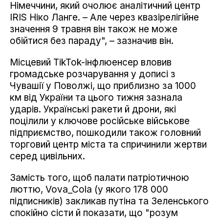
Німеччини, який очолює аналітичний центр
IRIS Ніко Ланге. – Але через квазірелігійне
значення 9 травня він також не може
обійтися без параду", – зазначив він.
Місцевий TikTok-інфлюенсер вловив
громадське розчарування у дописі з
Чувашії у Поволжі, що приблизно за 1000
км від України та цього тижня зазнала
ударів. Українські ракети й дрони, які
поцілили у ключове російське військове
підприємство, пошкодили також головний
торговий центр міста та спричинили жертви
серед цивільних.
Замість того, щоб палати патріотичною
люттю, Vova_Cola (у якого 178 000
підписників) закликав путіна та Зеленського
спокійно сісти й показати, що "розум