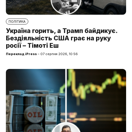
ПОЛІТИКА
Україна горить, а Трамп байдикує.
Бездіяльність США грає на руку
росії – Тімоті Еш
Переклад iPress
– 07 серпня 2026, 10:56