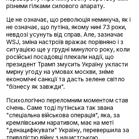
різними гілками силового апарату.
Це не означає, що революція неминуча, як і
не означає, що путіна, якому нині 73 роки,
невдозі усунуть від справ. Але, зазначає
WSJ, зміна настроїв вражає порівняно і з
ситуацією ще у грудні минулого року, коли
російські посадовці плекали надії, що
президент Трамп змусить Україну укласти
мирну угоду на умовах москви, зніме
економічні санкції та дасть зелене світло
"бізнесу як завжди".
Психологічно переломним моментом став
січень. Саме тоді путінська так звана
"спеціальна військова операція", яка, за
кремлівським наративом, має на меті
"денацифікувати" Україну, перевершила за
тривалістю війну з нацистською