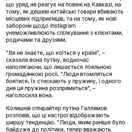
що уряд не реагує на повені на Кавказі, на
тому, як дешеві китайські товари вбивають
місцевих підприємців, та на тому, як нові
заборони щодо Instagram
унеможливлюють спілкування з клієнтами,
родичами та друзями.
"Ви не знаєте, що коїться у країні", –
сказала вона путіну, водночас
наполягаючи, що лишається лояльною
громадянкою росії. "Люди втомляться
боятися. Їх стискають у пружину, і одного
дня ця пружина розпрямиться", –
наголосила вона.
Колишній спічрайтер путіна Галлямов
розповів, що ці настрої відображають
ширшу тенденцію. "Люди, яким раніше було
байдуже до політики, тепер вважають