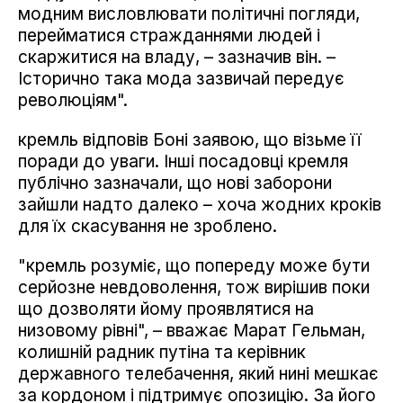
модним висловлювати політичні погляди,
перейматися стражданнями людей і
скаржитися на владу, – зазначив він. –
Історично така мода зазвичай передує
революціям".
кремль відповів Боні заявою, що візьме її
поради до уваги. Інші посадовці кремля
публічно зазначали, що нові заборони
зайшли надто далеко – хоча жодних кроків
для їх скасування не зроблено.
"кремль розуміє, що попереду може бути
серйозне невдоволення, тож вирішив поки
що дозволяти йому проявлятися на
низовому рівні", – вважає Марат Гельман,
колишній радник путіна та керівник
державного телебачення, який нині мешкає
за кордоном і підтримує опозицію. За його