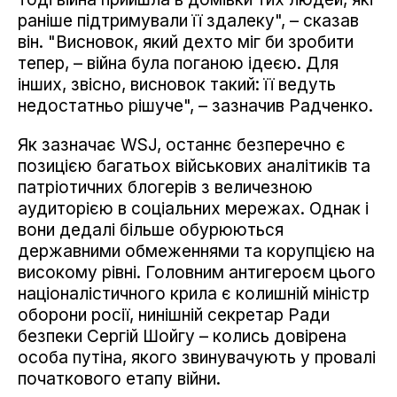
раніше підтримували її здалеку", – сказав
він. "Висновок, який дехто міг би зробити
тепер, – війна була поганою ідеєю. Для
інших, звісно, висновок такий: її ведуть
недостатньо рішуче", – зазначив Радченко.
Як зазначає WSJ, останнє безперечно є
позицією багатьох військових аналітиків та
патріотичних блогерів з величезною
аудиторією в соціальних мережах. Однак і
вони дедалі більше обурюються
державними обмеженнями та корупцією на
високому рівні. Головним антигероєм цього
націоналістичного крила є колишній міністр
оборони росії, нинішній секретар Ради
безпеки Сергій Шойгу – колись довірена
особа путіна, якого звинувачують у провалі
початкового етапу війни.