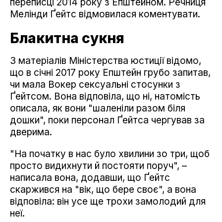
переписці 2014 року з Епштейном. Речниця
Мелінди Ґейтс відмовилася коментувати.
Блакитна сукня
З матеріалів Міністерства юстиції відомо,
що в січні 2017 року Епштейн грубо запитав,
чи мала Вокер сексуальні стосунки з
Ґейтсом. Вона відповіла, що ні, натомість
описала, як вони "шаленіли разом біля
дошки", поки персонал Ґейтса чергував за
дверима.
"На початку в нас було хвилини зо три, щоб
просто видихнути й постояти поруч", –
написала вона, додавши, що Ґейтс
скаржився на "вік, що бере своє", а вона
відповіла: він усе ще трохи замолодий для
неї.