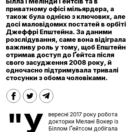
Білла і Мелінди Ґейтсів та в
приватному офісі мільярдера, а
також була однією з ключових, але
досі маловідомих постатей в орбіті
Джеффрі Епштейна. За даними
розслідування, саме вона відіграла
важливу роль у тому, щоб Епштейн
отримав доступ до Ґейтса після
свого засудження 2008 року, й
одночасно підтримувала тривалі
стосунки з обома чоловіками.
"У
вересні 2017 року робота
докторки Мелані Вокер із
Біллом Ґейтсом добігала