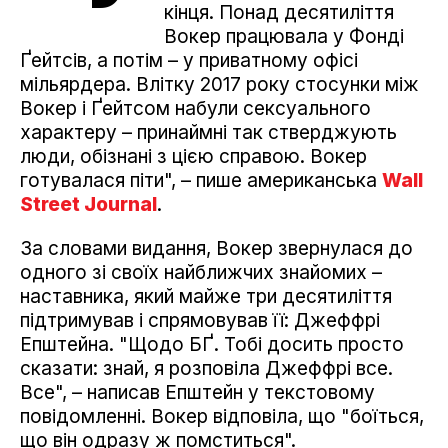
кінця. Понад десятиліття
Вокер працювала у Фонді
Ґейтсів, а потім – у приватному офісі
мільярдера. Влітку 2017 року стосунки між
Вокер і Ґейтсом набули сексуального
характеру – принаймні так стверджують
люди, обізнані з цією справою. Вокер
готувалася піти", – пише американська
Wall
Street Journal
.
За словами видання, Вокер звернулася до
одного зі своїх найближчих знайомих –
наставника, який майже три десятиліття
підтримував і спрямовував її: Джеффрі
Епштейна. "Щодо БҐ. Тобі досить просто
сказати: знай, я розповіла Джеффрі все.
Все", – написав Епштейн у текстовому
повідомленні. Вокер відповіла, що "боїться,
що він одразу ж помститься".