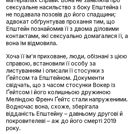
матеріалах справи. Вона не заявляла про
сексуальне насильство з боку Епштейна і
не подавала позовів до його спадщини;
адвокат обґрунтував прохання тим, що
Епштейн познайомив її з двома діловими
контактами, які сексуально домагалися її, а
вона їм відмовила.
Хоча її ім'я приховане, люди, обізнані з цією
справою, встановили її особу за
листуванням і описали її стосунки з
Ґейтсом та Епштейном. Документи
свідчать, що з часом стосунки Вокер із
Ґейтсом і його колишньою дружиною
Меліндою Френч Ґейтс стали напруженими.
Водночас вона, схоже, зберігала
відданість Епштейну – давньому другові й
покровителеві – аж до його смерті 2019
року.