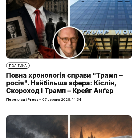
ПОЛІТИКА
Повна хронологія справи "Трамп –
росія". Найбільша афера: Кіслін,
Скороход і Трамп – Крейг Анґер
Переклад iPress
– 07 серпня 2026, 14:34