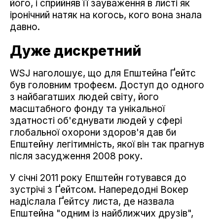
його, і сприйняв її зауваження в листі як
іронічний натяк на когось, кого вона знала
давно.
Дуже дискретний
WSJ наголошує, що для Епштейна Ґейтс
був головним трофеєм. Доступ до одного
з найбагатших людей світу, його
масштабного фонду та унікальної
здатності об'єднувати людей у сфері
глобальної охорони здоров'я дав би
Епштейну легітимність, якої він так прагнув
після засудження 2008 року.
У січні 2011 року Епштейн готувався до
зустрічі з Ґейтсом. Напередодні Вокер
надіслала Ґейтсу листа, де назвала
Епштейна "одним із найближчих друзів",