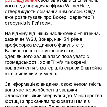
розслідування
своїх зв'язків з Епштейном;
його веде юридична фірма WilmerHale,
стверджують обізнані з цим особи. Слідчі
вже розпитували про Вокер і характер її
стосунків із Ґейтсом.
На відміну від інших наближених Епштейна,
зазначає WSJ, Вокер, нині 54-річна
професорка медичного факультету
Вашингтонського університету,
здебільшого залишалася поза увагою
громадськості, хоча її ім'я та окремі
повідомлення з матеріалів справи Епштейна
вже з'являлися у медіа.
За інформацією видання, свою непомітність
вона частково зберегла завдяки
адвокатові, який звернувся до Міністерства
юстиції з проханням приховати її ім'я в