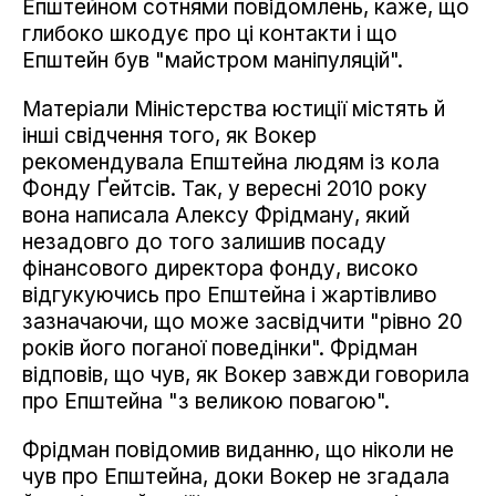
Епштейном сотнями повідомлень, каже, що
глибоко шкодує про ці контакти і що
Епштейн був "майстром маніпуляцій".
Матеріали Міністерства юстиції містять й
інші свідчення того, як Вокер
рекомендувала Епштейна людям із кола
Фонду Ґейтсів. Так, у вересні 2010 року
вона написала Алексу Фрідману, який
незадовго до того залишив посаду
фінансового директора фонду, високо
відгукуючись про Епштейна і жартівливо
зазначаючи, що може засвідчити "рівно 20
років його поганої поведінки". Фрідман
відповів, що чув, як Вокер завжди говорила
про Епштейна "з великою повагою".
Фрідман повідомив виданню, що ніколи не
чув про Епштейна, доки Вокер не згадала