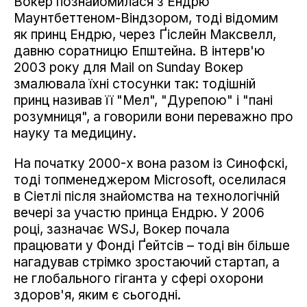
Вокер познайомилася з Ендрю
Маунтбеттеном-Віндзором, тоді відомим
як принц Ендрю, через Ґіслейн Максвелл,
давню соратницю Епштейна. В інтерв'ю
2003 року для Mail on Sunday Вокер
змалювала їхні стосунки так: тодішній
принц називав її "Мел", "Дурепою" і "пані
розумниця", а говорили вони переважно про
науку та медицину.
На початку 2000-х вона разом із Синофскі,
тоді топменеджером Microsoft, оселилася
в Сіетлі після знайомства на технологічній
вечері за участю принца Ендрю. У 2006
році, зазначає WSJ, Вокер почала
працювати у Фонді Ґейтсів – тоді він більше
нагадував стрімко зростаючий стартап, а
не глобального гіганта у сфері охорони
здоров'я, яким є сьогодні.