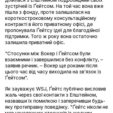
ділилася з Епштейном подробицями своїх
зустрічей із Ґейтсом. На той час вона вже
пішла з фонду, проте залишалася на
короткостроковому консультаційному
контракті в його приватному офісі, де
пропонувала Ґейтсу ідеї для благодійної
підтримки. Того ж року вона остаточно
залишила приватний офіс.
"Стосунки між Вокер і Ґейтсом були
взаємними і завершилися без конфлікту, –
заявив речник. – Вокер ще роками після
цього час від часу виходила на зв'язок із
Ґейтсом".
Як зауважує WSJ, Ґейтс публічно висловив
жаль через свої контакти з Епштейном,
назвавши їх помилкою і заперечивши будь-
яку протиправну поведінку. "Ґейтс ніколи не