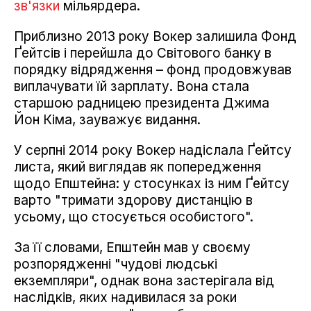
зв'язки
мільярдера.
Приблизно 2013 року Вокер залишила Фонд
Ґейтсів і перейшла до Світового банку в
порядку відрядження – фонд продовжував
виплачувати їй зарплату. Вона стала
старшою радницею президента Джима
Йон Кіма, зауважує видання.
У серпні 2014 року Вокер надіслала Ґейтсу
листа, який виглядав як попередження
щодо Епштейна: у стосунках із ним Ґейтсу
варто "тримати здорову дистанцію в
усьому, що стосується особистого".
За її словами, Епштейн мав у своєму
розпорядженні "чудові людські
екземпляри", однак вона застерігала від
наслідків, яких надивилася за роки