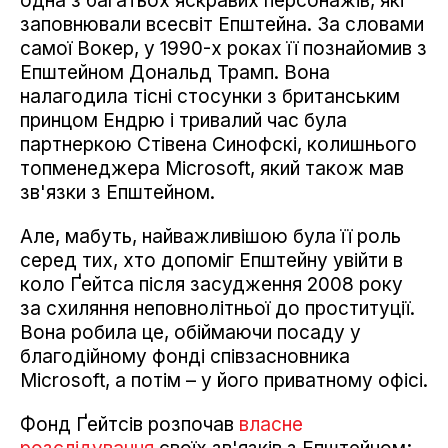
одна з багатьох яскравих персонажів, які
заповнювали всесвіт Епштейна. За словами
самої Вокер, у 1990-х роках її познайомив з
Епштейном Дональд Трамп. Вона
налагодила тісні стосунки з британським
принцом Ендрю і тривалий час була
партнеркою Стівена Синофскі, колишнього
топменеджера Microsoft, який також мав
зв'язки з Епштейном.
Але, мабуть, найважливішою була її роль
серед тих, хто допоміг Епштейну увійти в
коло Ґейтса після засудження 2008 року
за схиляння неповнолітньої до проституції.
Вона робила це, обіймаючи посаду у
благодійному фонді співзасновника
Microsoft, а потім – у його приватному офісі.
Фонд Ґейтсів розпочав
власне