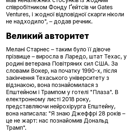
мав неналежних стосунків із жодним
співробітником Фонду Ґейтсів чи Gates
Ventures, і жодної відповідної скарги ніколи
не надходило", – додав речник.
Великий авторитет
Мелані Старнес – таким було її дівоче
прізвище – виросла в Ларедо, штат Техас, у
родині ветерана Повітряних сил США. За
словами Вокер, на початку 1990-х, після
закінчення Техаського університету з
відзнакою, вона познайомилася з
Епштейном і Трампом у готелі "Плаза". В
електронному листі 2018 року,
представляючи нейрохірурга Епштейну,
вона написала: "Я знаю Джеффрі 28 років –
це не жарт: нас познайомив Дональд
Трамп".