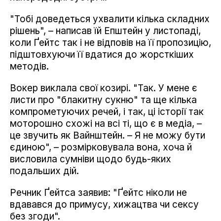
"Тобі доведеться ухвалити кілька складних
рішень", – написав їй Епштейн у листопаді,
коли Ґейтс так і не відповів на її пропозицію,
підштовхуючи її вдатися до жорсткіших
методів.
Вокер виклала свої козирі. "Так. У мене є
листи про "блакитну сукню" та ще кілька
компрометуючих речей, і так, ці історії так
моторошно схожі на всі ті, що є в медіа, –
це звучить як Вайнштейн. – Я не можу бути
єдиною", – розмірковувала вона, хоча й
висловила сумніви щодо будь-яких
подальших дій.
Речник Ґейтса заявив: "Ґейтс ніколи не
вдавався до примусу, хижацтва чи сексу
без згоди".