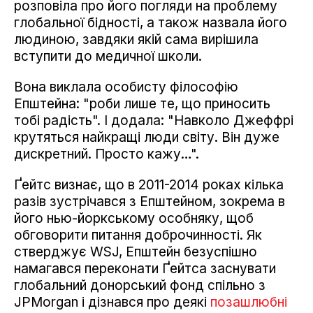
розповіла про його погляди на проблему
глобальної бідності, а також назвала його
людиною, завдяки якій сама вирішила
вступити до медичної школи.
Вона виклала особисту філософію
Епштейна: "роби лише те, що приносить
тобі радість". І додала: "Навколо Джеффрі
крутяться найкращі люди світу. Він дуже
дискретний. Просто кажу…".
Ґейтс визнає, що в 2011-2014 роках кілька
разів зустрічався з Епштейном, зокрема в
його нью-йоркському особняку, щоб
обговорити питання доброчинності. Як
стверджує WSJ, Епштейн безуспішно
намагався переконати Ґейтса заснувати
глобальний донорський фонд спільно з
JPMorgan і дізнався про деякі
позашлюбні