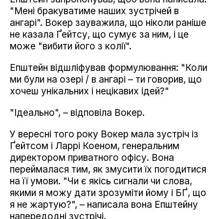
"Мені бракуватиме наших зустрічей в
ангарі". Вокер зауважила, що ніколи раніше
не казала Ґейтсу, що сумує за ним, і це
може "вибити його з колії".
Епштейн відшліфував формулювання: "Коли
ми були на озері / в ангарі – ти говорив, що
хочеш унікальних і нецікавих ідей?"
"Ідеально", – відповіла Вокер.
У вересні того року Вокер мала зустріч із
Ґейтсом і Ларрі Коеном, генеральним
директором приватного офісу. Вона
переймалася тим, як змусити їх погодитися
на її умови. "Чи є якісь сигнали чи слова,
якими я можу дати зрозуміти йому і БҐ, що
я не жартую?", – написала вона Епштейну
напередодні зустрічі.