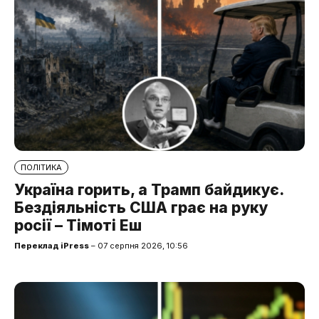
ПОЛІТИКА
Україна горить, а Трамп байдикує.
Бездіяльність США грає на руку
росії – Тімоті Еш
Переклад iPress
– 07 серпня 2026, 10:56