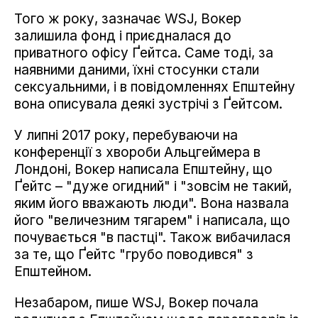
Того ж року, зазначає WSJ, Вокер
залишила фонд і приєдналася до
приватного офісу Ґейтса. Саме тоді, за
наявними даними, їхні стосунки стали
сексуальними, і в повідомленнях Епштейну
вона описувала деякі зустрічі з Ґейтсом.
У липні 2017 року, перебуваючи на
конференції з хвороби Альцгеймера в
Лондоні, Вокер написала Епштейну, що
Ґейтс – "дуже огидний" і "зовсім не такий,
яким його вважають люди". Вона назвала
його "величезним тягарем" і написала, що
почувається "в пастці". Також вибачилася
за те, що Ґейтс "грубо поводився" з
Епштейном.
Незабаром, пише WSJ, Вокер почала