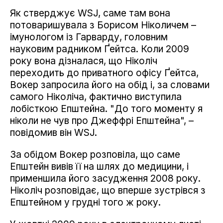
Як стверджує WSJ, саме там вона
потоваришувала з Борисом Ніколичем –
імунологом із Гарварду, головним
науковим радником Ґейтса. Коли 2009
року вона дізналася, що Ніколіч
переходить до приватного офісу Ґейтса,
Вокер запросила його на обід і, за словами
самого Ніколіча, фактично виступила
лобісткою Епштейна. "До того моменту я
ніколи не чув про Джеффрі Епштейна", –
повідомив він WSJ.
За обідом Вокер розповіла, що саме
Епштейн вивів її на шлях до медицини, і
применшила його засудження 2008 року.
Ніколіч розповідає, що вперше зустрівся з
Епштейном у грудні того ж року.