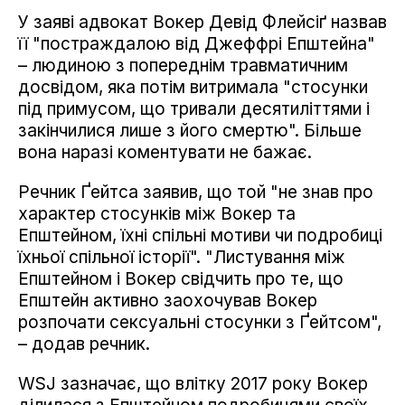
У заяві адвокат Вокер Девід Флейсіґ назвав
її "постраждалою від Джеффрі Епштейна"
– людиною з попереднім травматичним
досвідом, яка потім витримала "стосунки
під примусом, що тривали десятиліттями і
закінчилися лише з його смертю". Більше
вона наразі коментувати не бажає.
Речник Ґейтса заявив, що той "не знав про
характер стосунків між Вокер та
Епштейном, їхні спільні мотиви чи подробиці
їхньої спільної історії". "Листування між
Епштейном і Вокер свідчить про те, що
Епштейн активно заохочував Вокер
розпочати сексуальні стосунки з Ґейтсом",
– додав речник.
WSJ зазначає, що влітку 2017 року Вокер