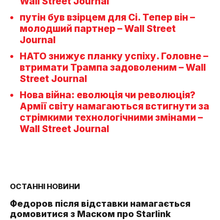
Wall Street Journal
путін був взірцем для Сі. Тепер він –
молодший партнер – Wall Street
Journal
НАТО знижує планку успіху. Головне –
втримати Трампа задоволеним – Wall
Street Journal
Нова війна: еволюція чи революція?
Армії світу намагаються встигнути за
стрімкими технологічними змінами –
Wall Street Journal
ОСТАННІ НОВИНИ
Федоров після відставки намагається
домовитися з Маском про Starlink