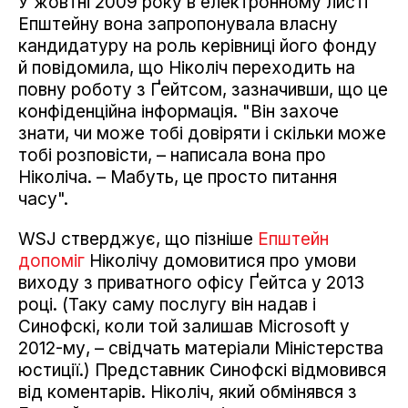
У жовтні 2009 року в електронному листі
Епштейну вона запропонувала власну
кандидатуру на роль керівниці його фонду
й повідомила, що Ніколіч переходить на
повну роботу з Ґейтсом, зазначивши, що це
конфіденційна інформація. "Він захоче
знати, чи може тобі довіряти і скільки може
тобі розповісти, – написала вона про
Ніколіча. – Мабуть, це просто питання
часу".
WSJ стверджує, що пізніше
Епштейн
допоміг
Ніколічу домовитися про умови
виходу з приватного офісу Ґейтса у 2013
році. (Таку саму послугу він надав і
Синофскі, коли той залишав Microsoft у
2012-му, – свідчать матеріали Міністерства
юстиції.) Представник Синофскі відмовився
від коментарів. Ніколіч, який обмінявся з