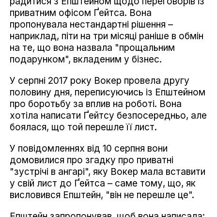
радитися з Епштейном щодо переговорів із
приватним офісом Ґейтса. Вона
пропонувала нестандартні рішення –
наприклад, піти на три місяці раніше в обмін
на те, що вона назвала "прощальним
подарунком", вкладеним у бізнес.
У серпні 2017 року Вокер провела другу
половину дня, переписуючись із Епштейном
про боротьбу за вплив на роботі. Вона
хотіла написати Ґейтсу безпосередньо, але
боялася, що той перешле її лист.
У повідомленнях від 10 серпня вони
домовилися про згадку про приватні
"зустрічі в ангарі", яку Вокер мала вставити
у свій лист до Ґейтса – саме тому, що, як
висловився Епштейн, "він не перешле це".
Епштейн запропонував, щоб вона написала: