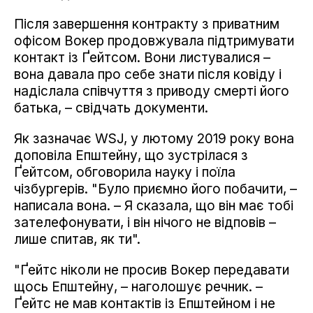
Після завершення контракту з приватним
офісом Вокер продовжувала підтримувати
контакт із Ґейтсом. Вони листувалися –
вона давала про себе знати після ковіду і
надіслала співчуття з приводу смерті його
батька, – свідчать документи.
Як зазначає WSJ, у лютому 2019 року вона
доповіла Епштейну, що зустрілася з
Ґейтсом, обговорила науку і поїла
чізбургерів. "Було приємно його побачити, –
написала вона. – Я сказала, що він має тобі
зателефонувати, і він нічого не відповів –
лише спитав, як ти".
"Ґейтс ніколи не просив Вокер передавати
щось Епштейну, – наголошує речник. –
Ґейтс не мав контактів із Епштейном і не