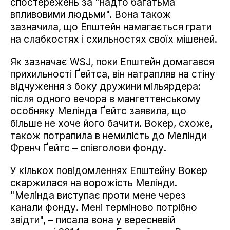
спостережень за "надто багатьма
впливовими людьми". Вона також
зазначила, що Епштейн намагається грати
на слабкостях і схильностях своїх мішеней.
Як зазначає WSJ, поки Епштейн домагався
прихильності Ґейтса, він натрапляв на стіну
відчуження з боку дружини мільярдера:
після одного вечора в мангеттенському
особняку Мелінда Ґейтс заявила, що
більше не хоче його бачити. Вокер, схоже,
також потрапила в немилість до Мелінди
Френч Ґейтс – співголови фонду.
У кількох повідомленнях Епштейну Вокер
скаржилася на ворожість Мелінди.
"Мелінда виступає проти мене через
канали фонду. Мені терміново потрібно
звідти", – писала вона у вересневій