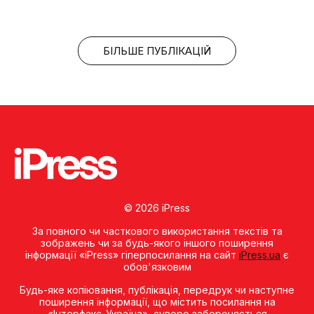
БІЛЬШЕ ПУБЛІКАЦІЙ
© 2026 iPress
За повного чи часткового використання текстів та
зображень чи за будь-якого іншого поширення
інформації «iPress» гіперпосилання на сайт
iPress.ua
є
обов'язковим
Будь-яке копiювання, публiкацiя, передрук чи наступне
поширення iнформацiї, що мiстить посилання на
«Iнтерфакс-Україна», суворо забороняється