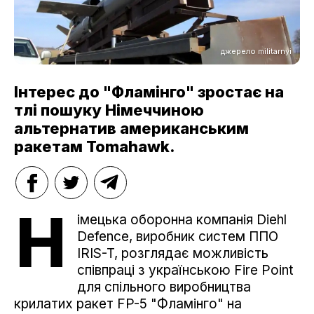
джерело militarnyi
Інтерес до "Фламінго" зростає на
тлі пошуку Німеччиною
альтернатив американським
ракетам Tomahawk.
Н
імецька оборонна компанія Diehl
Defence, виробник систем ППО
IRIS-T, розглядає можливість
співпраці з українською Fire Point
для спільного виробництва
крилатих ракет FP-5 "Фламінго" на