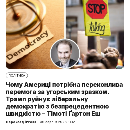
ПОЛІТИКА
Чому Америці потрібна переконлива
перемога за угорським зразком.
Трамп руйнує ліберальну
демократію з безпрецедентною
швидкістю – Тімоті Ґартон Еш
Переклад iPress
– 06 серпня 2026, 11:12