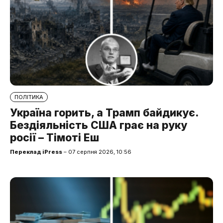
ПОЛІТИКА
Україна горить, а Трамп байдикує.
Бездіяльність США грає на руку
росії – Тімоті Еш
Переклад iPress
– 07 серпня 2026, 10:56