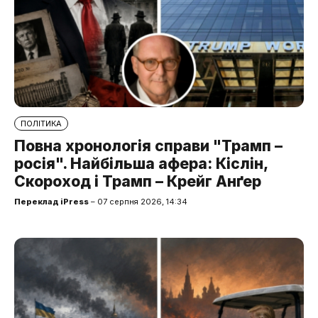
ПОЛІТИКА
Повна хронологія справи "Трамп –
росія". Найбільша афера: Кіслін,
Скороход і Трамп – Крейг Анґер
Переклад iPress
– 07 серпня 2026, 14:34