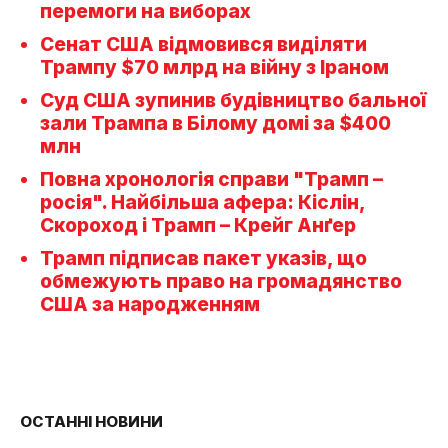
перемоги на виборах
Сенат США відмовився виділяти
Трампу $70 млрд на війну з Іраном
Суд США зупинив будівництво бальної
зали Трампа в Білому домі за $400
млн
Повна хронологія справи "Трамп –
росія". Найбільша афера: Кіслін,
Скороход і Трамп – Крейг Анґер
Трамп підписав пакет указів, що
обмежують право на громадянство
США за народженням
ОСТАННІ НОВИНИ