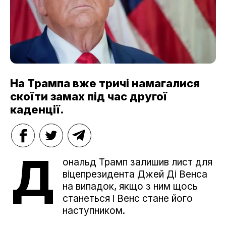
На Трампа вже тричі намагалися
скоїти замах під час другої
каденції.
Д
ональд Трамп залишив лист для
віцепрезидента Джей Ді Венса
на випадок, якщо з ним щось
станеться і Венс стане його
наступником.