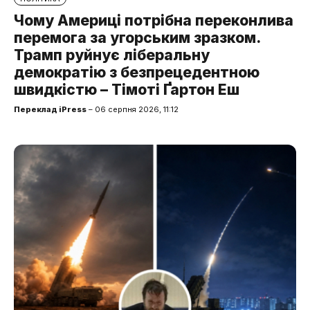
Чому Америці потрібна переконлива
перемога за угорським зразком.
Трамп руйнує ліберальну
демократію з безпрецедентною
швидкістю – Тімоті Ґартон Еш
Переклад iPress
– 06 серпня 2026, 11:12