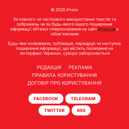
© 2026 iPress
За повного чи часткового використання текстів та
зображень чи за будь-якого іншого поширення
інформації «iPress» гіперпосилання на сайт
iPress.ua
є
обов'язковим
Будь-яке копiювання, публiкацiя, передрук чи наступне
поширення iнформацiї, що мiстить посилання на
«Iнтерфакс-Україна», суворо забороняється
РЕДАКЦІЯ
РЕКЛАМА
ПРАВИЛА КОРИСТУВАННЯ
ДОГОВІР ПРО КОРИСТУВАННЯ
FACEBOOK
TELEGRAM
TWITTER
RSS