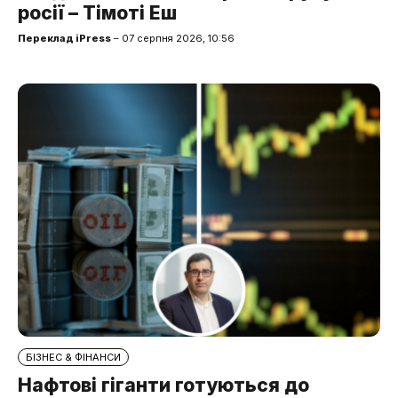
росії – Тімоті Еш
Переклад iPress
– 07 серпня 2026, 10:56
БІЗНЕС & ФІНАНСИ
Нафтові гіганти готуються до