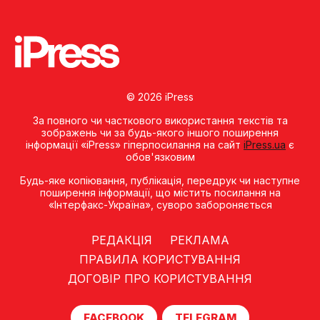
© 2026 iPress
За повного чи часткового використання текстів та
зображень чи за будь-якого іншого поширення
інформації «iPress» гіперпосилання на сайт
iPress.ua
є
обов'язковим
Будь-яке копiювання, публiкацiя, передрук чи наступне
поширення iнформацiї, що мiстить посилання на
«Iнтерфакс-Україна», суворо забороняється
РЕДАКЦІЯ
РЕКЛАМА
ПРАВИЛА КОРИСТУВАННЯ
ДОГОВІР ПРО КОРИСТУВАННЯ
FACEBOOK
TELEGRAM