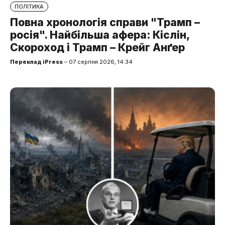
ПОЛІТИКА
Повна хронологія справи "Трамп –
росія". Найбільша афера: Кіслін,
Скороход і Трамп – Крейг Анґер
Переклад iPress
– 07 серпня 2026, 14:34