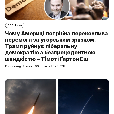
ПОЛІТИКА
Чому Америці потрібна переконлива
перемога за угорським зразком.
Трамп руйнує ліберальну
демократію з безпрецедентною
швидкістю – Тімоті Ґартон Еш
Переклад iPress
– 06 серпня 2026, 11:12