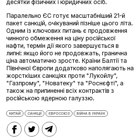
десятки фізичних і юридичних осіб.
Паралельно ЄС готує масштабніший 21-й
пакет санкцій, очікуваний пізніше цього літа.
Одним із ключових питань є продовження
чинного обмеження на ціну російської
нафти, термін дії якого завершується в
липні: якщо його не продовжать, гранична
ціна автоматично зросте. Країни Балтії та
Північної Європи додатково наполягають на
жорсткіших санкціях проти "Лукойлу",
"Газпрому", "Новатеку" та "Роснєфті", а
також на припиненні всіх контрактів з
російською ядерною галуззю.
КИТАЙ
САНКЦІЇ
ЄВРОСОЮЗ
ВІЙНА В УКРАЇНІ