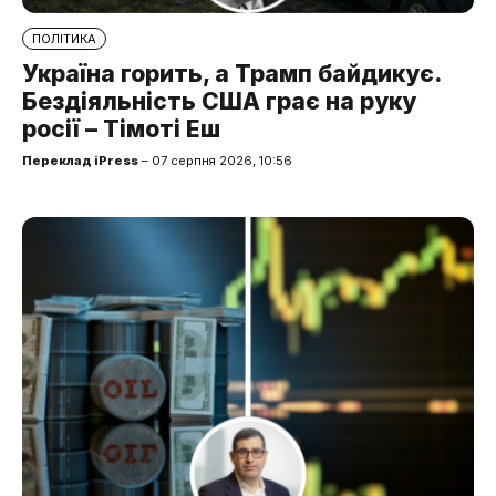
ПОЛІТИКА
Україна горить, а Трамп байдикує.
Бездіяльність США грає на руку
росії – Тімоті Еш
Переклад iPress
– 07 серпня 2026, 10:56