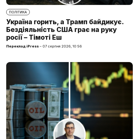
ПОЛІТИКА
Україна горить, а Трамп байдикує.
Бездіяльність США грає на руку
росії – Тімоті Еш
Переклад iPress
– 07 серпня 2026, 10:56