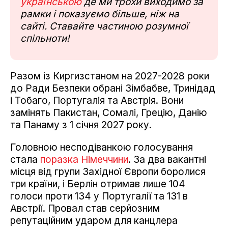
українською
де ми трохи виходимо за
рамки і показуємо більше, ніж на
сайті. Ставайте частиною розумної
спільноти!
Разом із Киргизстаном на 2027-2028 роки
до Ради Безпеки обрані Зімбабве, Тринідад
і Тобаго, Португалія та Австрія. Вони
замінять Пакистан, Сомалі, Грецію, Данію
та Панаму з 1 січня 2027 року.
Головною несподіванкою голосування
стала
поразка Німеччини
. За два вакантні
місця від групи Західної Європи боролися
три країни, і Берлін отримав лише 104
голоси проти 134 у Португалії та 131 в
Австрії. Провал став серйозним
репутаційним ударом для канцлера