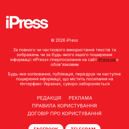
© 2026 iPress
За повного чи часткового використання текстів та
зображень чи за будь-якого іншого поширення
інформації «iPress» гіперпосилання на сайт
iPress.ua
є
обов'язковим
Будь-яке копiювання, публiкацiя, передрук чи наступне
поширення iнформацiї, що мiстить посилання на
«Iнтерфакс-Україна», суворо забороняється
РЕДАКЦІЯ
РЕКЛАМА
ПРАВИЛА КОРИСТУВАННЯ
ДОГОВІР ПРО КОРИСТУВАННЯ