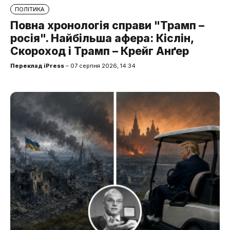
ПОЛІТИКА
Повна хронологія справи "Трамп –
росія". Найбільша афера: Кіслін,
Скороход і Трамп – Крейг Анґер
Переклад iPress
– 07 серпня 2026, 14:34