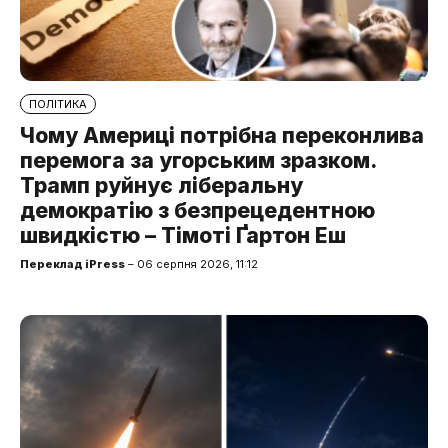
ПОЛІТИКА
Чому Америці потрібна переконлива
перемога за угорським зразком.
Трамп руйнує ліберальну
демократію з безпрецедентною
швидкістю – Тімоті Ґартон Еш
Переклад iPress
– 06 серпня 2026, 11:12