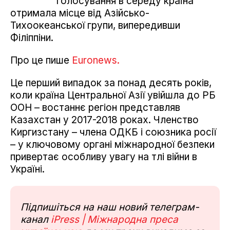
голосування в середу країна
отримала місце від Азійсько-
Тихоокеанської групи, випередивши
Філіппіни.
Про це пише
Euronews.
Це перший випадок за понад десять років,
коли країна Центральної Азії увійшла до РБ
ООН – востаннє регіон представляв
Казахстан у 2017-2018 роках. Членство
Киргизстану – члена ОДКБ і союзника росії
– у ключовому органі міжнародної безпеки
привертає особливу увагу на тлі війни в
Україні.
Підпишіться на наш новий телеграм-
канал
iPress | Міжнародна преса