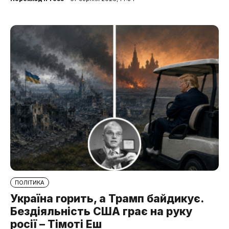
ПОЛІТИКА
Україна горить, а Трамп байдикує.
Бездіяльність США грає на руку
росії – Тімоті Еш