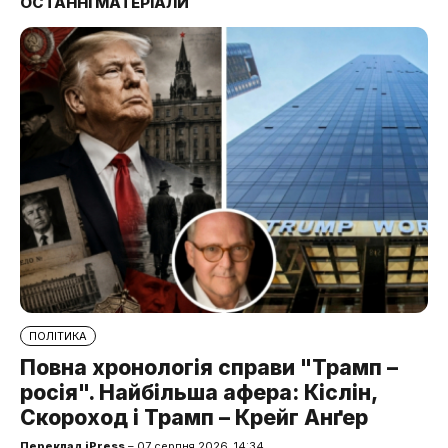
ОСТАННІ МАТЕРІАЛИ
ПОЛІТИКА
Повна хронологія справи "Трамп –
росія". Найбільша афера: Кіслін,
Скороход і Трамп – Крейг Анґер
Переклад iPress
– 07 серпня 2026, 14:34