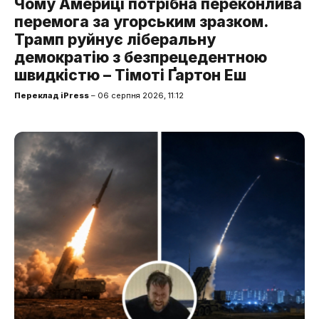
Чому Америці потрібна переконлива
перемога за угорським зразком.
Трамп руйнує ліберальну
демократію з безпрецедентною
швидкістю – Тімоті Ґартон Еш
Переклад iPress
– 06 серпня 2026, 11:12