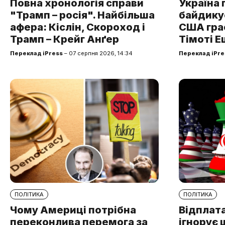
Повна хронологія справи
Україна 
"Трамп – росія". Найбільша
байдикує
афера: Кіслін, Скороход і
США грає
Трамп – Крейг Анґер
Тімоті Е
Переклад iPress
– 07 серпня 2026, 14:34
Переклад iPre
ПОЛІТИКА
ПОЛІТИКА
Чому Америці потрібна
Відплата
переконлива перемога за
ігнорує 