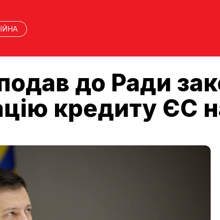
ІЙНА
подав до Ради за
ацію кредиту ЄС 