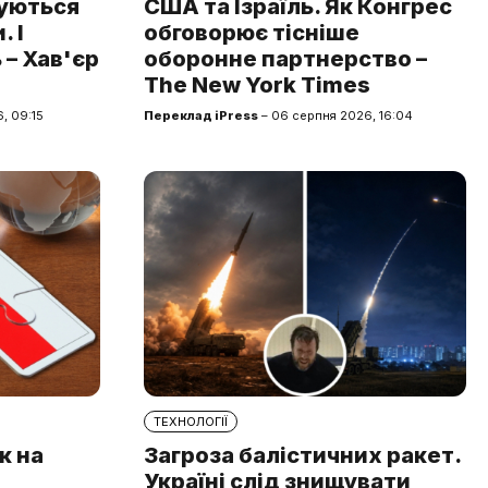
туються
США та Ізраїль. Як Конгрес
 І
обговорює тісніше
 – Хав'єр
оборонне партнерство –
The New York Times
, 09:15
Переклад iPress
– 06 серпня 2026, 16:04
ТЕХНОЛОГІЇ
к на
Загроза балістичних ракет.
Україні слід знищувати