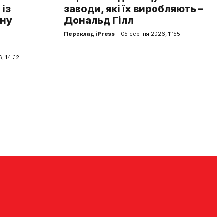
із
заводи, які їх виробляють –
чну
Дональд Гілл
Переклад iPress
– 05 серпня 2026, 11:55
, 14:32