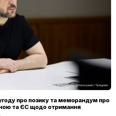
фото: Володимир Зеленський / Telegram
году про позику та меморандум про
їною та ЄС щодо отримання
.