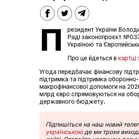
П
резидент України Волод
Раді законопроєкт №037
Україною та Європейськ
Про це йдеться в
картці
Угода передбачає фінансову підт
підтримка та підтримка оборонно
макрофінансової допомоги на 2026 
млрд євро спрямовуються на оборо
державного бюджету.
Підпишіться на наш новий тел
українською
де ми трохи виходи