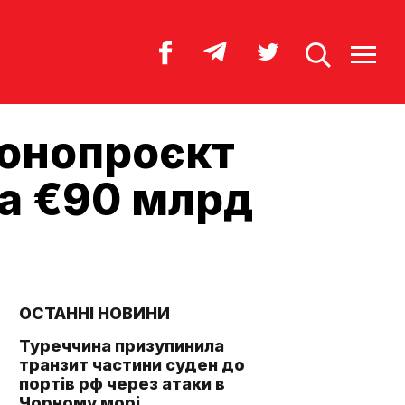
конопроєкт
на €90 млрд
ОСТАННІ НОВИНИ
Туреччина призупинила
транзит частини суден до
портів рф через атаки в
Чорному морі