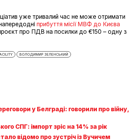
іціатив уже тривалий час не може отримати
 напередодні
прибуття місії МВФ до Києва
роєкт про ПДВ на посилки до €150 – одну з
ACILITY
ВОЛОДИМИР ЗЕЛЕНСЬКИЙ
реговори у Белграді: говорили про війну,
кого СПГ: імпорт зріс на 14% за рік
стало відомо про зустріч із Вучичем