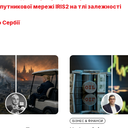
утникової мережі IRIS2 на тлі залежності
 Сербії
БІЗНЕС & ФІНАНСИ