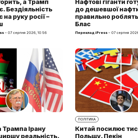
горить, а Трамп
Нафтові гіганти го
. Бездіяльність
до дешевшої нафти.
 на руку росії –
правильно роблять
ш
Блас
ss
– 07 серпня 2026, 10:56
Переклад iPress
– 07 серпня 2026
ПОЛІТИКА
 Трампа Ірану
Китай посилює тис
ширшу реальність.
Польщу. Пекін