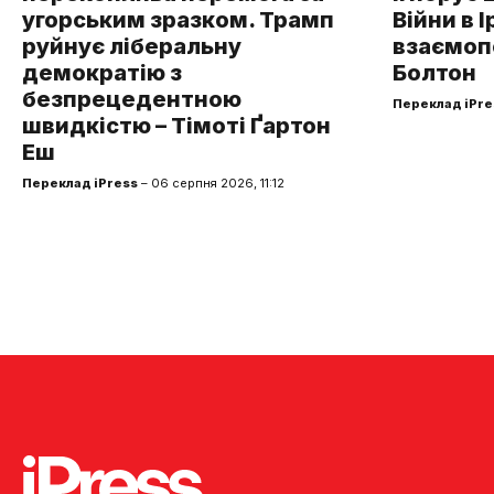
угорським зразком. Трамп
Війни в І
руйнує ліберальну
взаємоп
демократію з
Болтон
безпрецедентною
Переклад iPre
швидкістю – Тімоті Ґартон
Еш
Переклад iPress
– 06 серпня 2026, 11:12