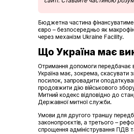
сайті. Ставайте частиною розум
Бюджетна частина фінансуватимет
євро – безпосередньо як макрофі
через механізм Ukraine Facility.
Що Україна має ви
Отримання допомоги передбачає в
Україна має, зокрема, скасувати 
посилок, запровадити оподаткува
продовжити дію військового збору 
Митний кодекс відповідно до стан
Державної митної служби.
Умови для другого траншу передб
законопроєктів, а третього – реф
спрощення адміністрування ПДВ та