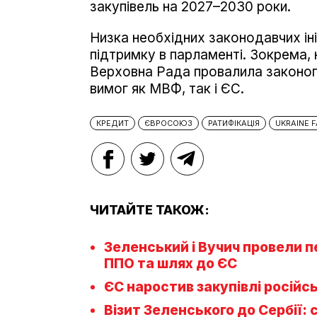
закупівель на 2027–2030 роки.
Низка необхідних законодавчих ін
підтримку в парламенті. Зокрема,
Верховна Рада провалила законоп
вимог як МВФ, так і ЄС.
КРЕДИТ
ЄВРОСОЮЗ
РАТИФІКАЦІЯ
UKRAINE F
ЧИТАЙТЕ ТАКОЖ:
Зеленський і Вучич провели пе
ППО та шлях до ЄС
ЄС наростив закупівлі російсь
Візит Зеленського до Сербії: 