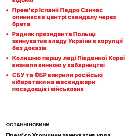
відомо
Прем'єр Іспанії Педро Санчес
опинився в центрі скандалу через
брата
Радник президента Польщі
звинуватив владу України в корупції
без доказів
Колишню першу леді Південної Кореї
визнали винною у хабарництві
СБУ та ФБР викрили російські
кібератаки на месенджери
посадовців і військових
ОСТАННІ НОВИНИ
Прем'єр Угорщини звинуватив уряд