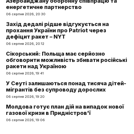
Азербайджану оборонну співпрацю та
енергетичне партнерство
06 серпня 2026, 20:30
Захід дедалі рідше відгукується на
прохання України про Patriot через
дефіцит ракет – NYT
06 серпня 2026, 20:12
Сікорський: Польща має серйозно
обговорити можливість збивати російські
ракети над Україною
06 серпня 2026, 19:41
У Сеуті залишаються понад тисяча дітей-
мігрантів без супроводу дорослих
06 серпня 2026, 19:20
Молдова готує план дій на випадок нової
газової кризи в Придністров'ї
06 серпня 2026, 19:06