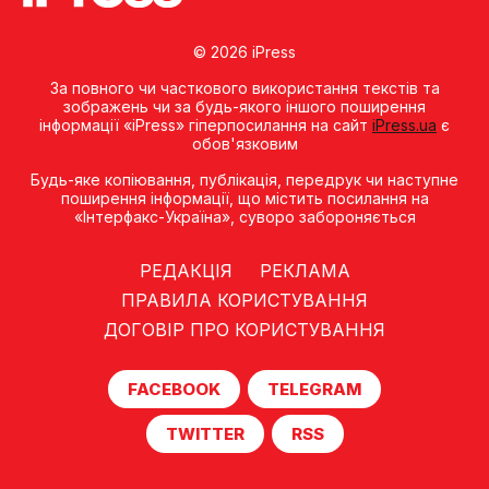
© 2026 iPress
За повного чи часткового використання текстів та
зображень чи за будь-якого іншого поширення
інформації «iPress» гіперпосилання на сайт
iPress.ua
є
обов'язковим
Будь-яке копiювання, публiкацiя, передрук чи наступне
поширення iнформацiї, що мiстить посилання на
«Iнтерфакс-Україна», суворо забороняється
РЕДАКЦІЯ
РЕКЛАМА
ПРАВИЛА КОРИСТУВАННЯ
ДОГОВІР ПРО КОРИСТУВАННЯ
FACEBOOK
TELEGRAM
TWITTER
RSS