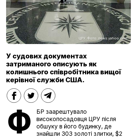
ЦРУ. Фото: news.yahoo.com
У судових документах
затриманого описують як
колишнього співробітника вищої
керівної служби США.
Ф
БР заарештувало
високопосадовця ЦРУ після
обшуку в його будинку, де
знайшли 303 золоті злитки, $2