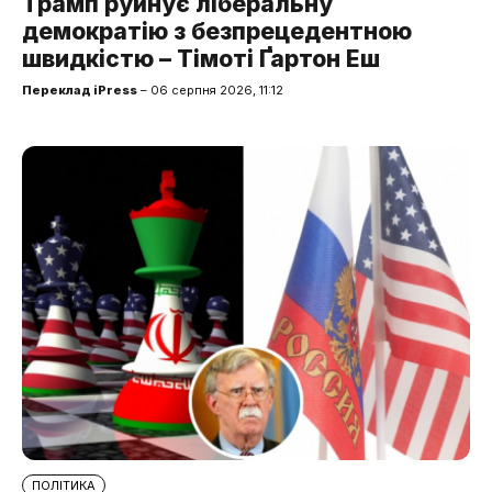
Трамп руйнує ліберальну
демократію з безпрецедентною
швидкістю – Тімоті Ґартон Еш
Переклад iPress
– 06 серпня 2026, 11:12
ПОЛІТИКА