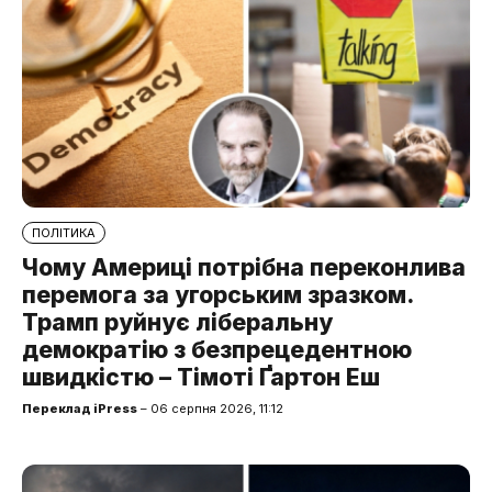
ПОЛІТИКА
Чому Америці потрібна переконлива
перемога за угорським зразком.
Трамп руйнує ліберальну
демократію з безпрецедентною
швидкістю – Тімоті Ґартон Еш
Переклад iPress
– 06 серпня 2026, 11:12