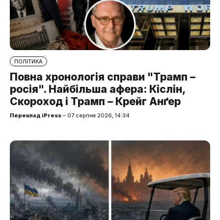
ПОЛІТИКА
Повна хронологія справи "Трамп –
росія". Найбільша афера: Кіслін,
Скороход і Трамп – Крейг Анґер
Переклад iPress
– 07 серпня 2026, 14:34