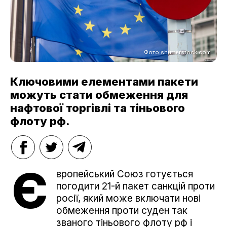
Фото:shutterstock.com
Ключовими елементами пакети
можуть стати обмеження для
нафтової торгівлі та тіньового
флоту рф.
Є
вропейський Союз готується
погодити 21-й пакет санкцій проти
росії, який може включати нові
обмеження проти суден так
званого тіньового флоту рф і