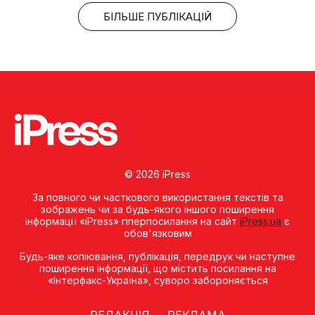
БІЛЬШЕ ПУБЛІКАЦІЙ
© 2026 iPress
За повного чи часткового використання текстів та
зображень чи за будь-якого іншого поширення
інформації «iPress» гіперпосилання на сайт
iPress.ua
є
обов'язковим
Будь-яке копiювання, публiкацiя, передрук чи наступне
поширення iнформацiї, що мiстить посилання на
«Iнтерфакс-Україна», суворо забороняється