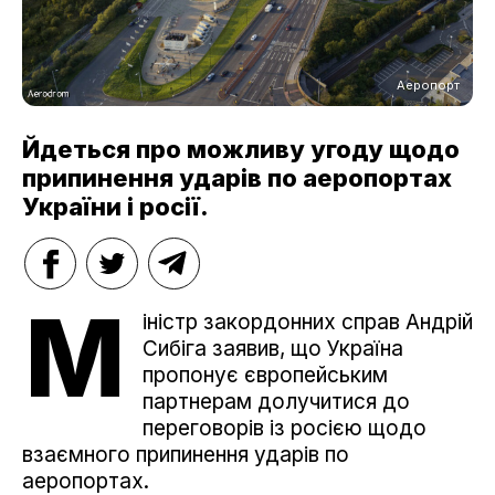
Аеропорт
Йдеться про можливу угоду щодо
припинення ударів по аеропортах
України і росії.
М
іністр закордонних справ Андрій
Сибіга заявив, що Україна
пропонує європейським
партнерам долучитися до
переговорів із росією щодо
взаємного припинення ударів по
аеропортах.