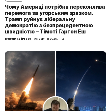
Чому Америці потрібна переконлива
перемога за угорським зразком.
Трамп руйнує ліберальну
демократію з безпрецедентною
швидкістю – Тімоті Ґартон Еш
Переклад iPress
– 06 серпня 2026, 11:12