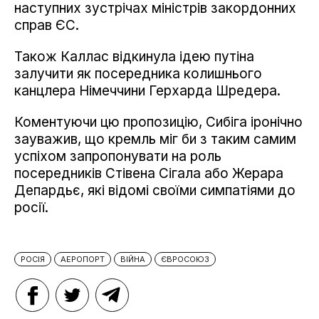
наступних зустрічах міністрів закордонних
справ ЄС.
Також Каллас відкинула ідею путіна
залучити як посередника колишнього
канцлера Німеччини Герхарда Шредера.
Коментуючи цю пропозицію, Сибіга іронічно
зауважив, що кремль міг би з таким самим
успіхом запропонувати на роль
посередників Стівена Сігала або Жерара
Депардьє, які відомі своїми симпатіями до
росії.
РОСІЯ
АЕРОПОРТ
ВІЙНА
ЄВРОСОЮЗ