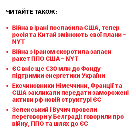
ЧИТАЙТЕ ТАКОЖ:
Війна в Ірані послабила США, тепер
росія та Китай змінюють свої плани –
NYT
Війна з Іраном скоротила запаси
ракет ППО США – NYT
ЄС вніс ще €30 млн до Фонду
підтримки енергетики України
Ексчиновники Німеччини, Франції та
США закликали передати заморожені
активи рф новій структурі ЄС
Зеленський і Вучич провели
переговори у Белграді: говорили про
війну, ППО та шлях до ЄС