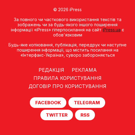
© 2026 iPress
За повного чи часткового використання текстів та
зображень чи за будь-якого іншого поширення
інформації «iPress» гіперпосилання на сайт
iPress.ua
є
обов'язковим
Будь-яке копiювання, публiкацiя, передрук чи наступне
поширення iнформацiї, що мiстить посилання на
«Iнтерфакс-Україна», суворо забороняється
РЕДАКЦІЯ
РЕКЛАМА
ПРАВИЛА КОРИСТУВАННЯ
ДОГОВІР ПРО КОРИСТУВАННЯ
FACEBOOK
TELEGRAM
TWITTER
RSS