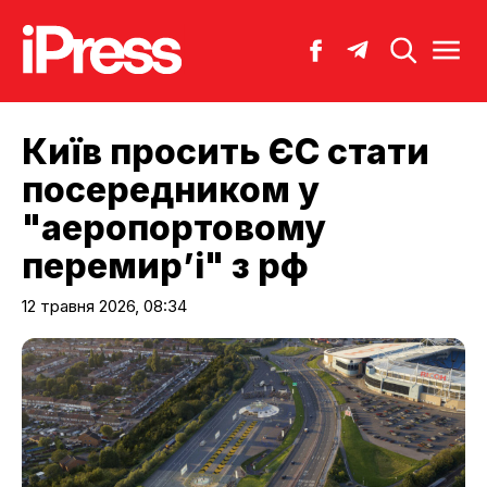
Київ просить ЄС стати
посередником у
"аеропортовому
перемир’і" з рф
12 травня 2026, 08:34