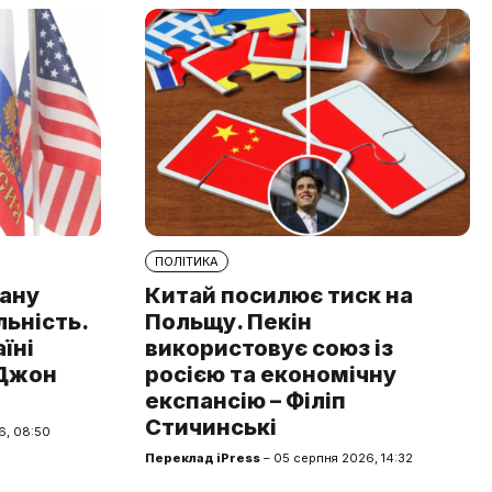
ПОЛІТИКА
рану
Китай посилює тиск на
льність.
Польщу. Пекін
аїні
використовує союз із
 Джон
росією та економічну
експансію – Філіп
Стичинські
6, 08:50
Переклад iPress
– 05 серпня 2026, 14:32