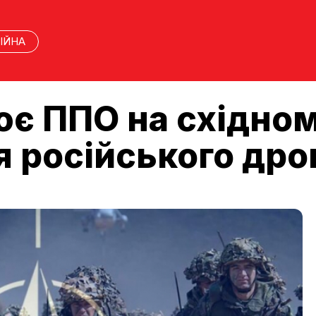
ІЙНА
є ППО на східном
я російського дро