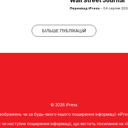
Wall Street Journal
Переклад iPress
– 04 серпня 2026
БІЛЬШЕ ПУБЛІКАЦІЙ
© 2026 iPress
 зображень чи за будь-якого іншого поширення інформації «iPre
к чи наступне поширення iнформацiї, що мiстить посилання на 