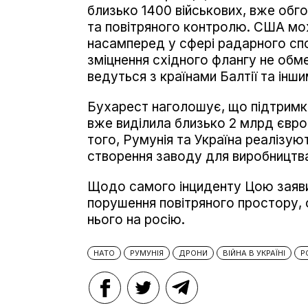
близько 1400 військових, вже об
та повітряного контролю. США мо
насамперед у сфері радарного сп
зміцнення східного флангу не обме
ведуться з країнами Балтії та ін
Бухарест наголошує, що підтримк
вже виділила близько 2 млрд євро
того, Румунія та Україна реалізую
створення заводу для виробництва
Щодо самого інциденту Цою заяви
порушення повітряного простору, 
нього на росію.
НАТО
РУМУНІЯ
ДРОНИ
ВІЙНА В УКРАЇНІ
Р