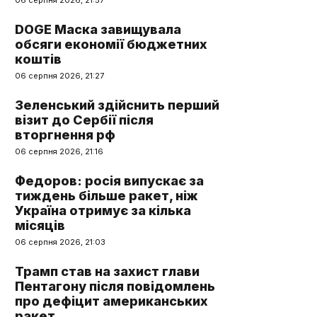
06 серпня 2026, 21:57
DOGE Маска завищувала
обсяги економії бюджетних
коштів
06 серпня 2026, 21:27
Зеленський здійснить перший
візит до Сербії після
вторгнення рф
06 серпня 2026, 21:16
Федоров: росія випускає за
тиждень більше ракет, ніж
Україна отримує за кілька
місяців
06 серпня 2026, 21:03
Трамп став на захист глави
Пентагону після повідомлень
про дефіцит американських
ракет