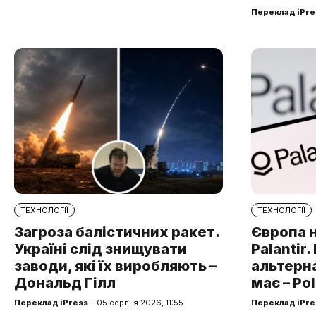
Переклад iPre
ТЕХНОЛОГІЇ
ТЕХНОЛОГІЇ
Загроза балістичних ракет.
Європа 
Україні слід знищувати
Palantir
заводи, які їх виробляють –
альтерна
Дональд Гілл
має – Pol
Переклад iPress
– 05 серпня 2026, 11:55
Переклад iPre