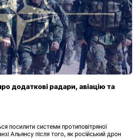
ро додаткові радари, авіацію та
ься посилити системи протиповітряної
зі Альянсу після того, як російський дрон