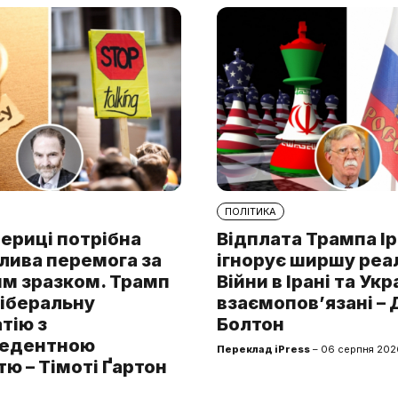
ПОЛІТИКА
ериці потрібна
Відплата Трампа І
лива перемога за
ігнорує ширшу реа
им зразком. Трамп
Війни в Ірані та Укр
ліберальну
взаємопов’язані –
тію з
Болтон
цедентною
Переклад iPress
– 06 серпня 202
ю – Тімоті Ґартон