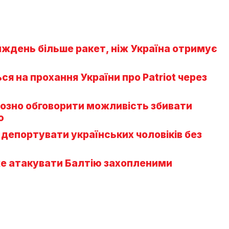
иждень більше ракет, ніж Україна отримує
ся на прохання України про Patriot через
озно обговорити можливість збивати
ю
депортувати українських чоловіків без
оже атакувати Балтію захопленими