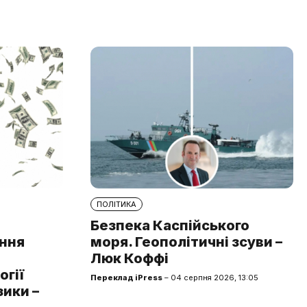
ПОЛІТИКА
Безпека Каспійського
ння
моря. Геополітичні зсуви –
Люк Коффі
огії
Переклад iPress
– 04 серпня 2026, 13:05
зики –