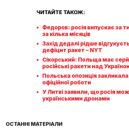
ЧИТАЙТЕ ТАКОЖ:
Федоров: росія випускає за т
за кілька місяців
Захід дедалі рідше відгукуєть
дефіцит ракет – NYT
Сікорський: Польща має серй
російські ракети над Україно
Польська опозиція закликала 
офіційної роботи
У Литві заявили, що росія м
українськими дронами
ОСТАННІ МАТЕРІАЛИ