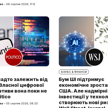
ss
– 06 серпня 2026, 11:12
БІЗНЕС & ФІНАНСИ
надто залежить від
Бум ШІ підтримує
. Власної цифрової
економічне зроста
тиви вона поки не
США. Але надмірні
itico
інвестиції у технол
створюють нові ри
ss
– 05 серпня 2026, 08:20