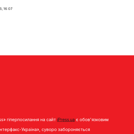
, 16:07
ss» гіперпосилання на сайт
iPress.ua
є обов'язковим
«Iнтерфакс-Україна», суворо забороняється