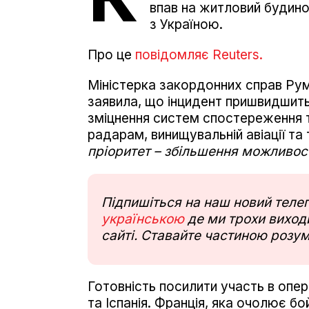
впав на житловий будино
з Україною.
Про це
повідомляє Reuters.
Міністерка закордонних справ Рум
заявила, що інцидент пришвидшить
зміцнення систем спостереження т
радарам, винищувальній авіації та
пріоритет – збільшення можливос
Підпишіться на наш новий тел
українською
де ми трохи виходи
сайті. Ставайте частиною розум
Готовність посилити участь в опер
та Іспанія. Франція, яка очолює б