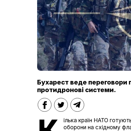
Бухарест веде переговори п
протидронові системи.
К
ілька країн НАТО готуют
оборони на східному флан