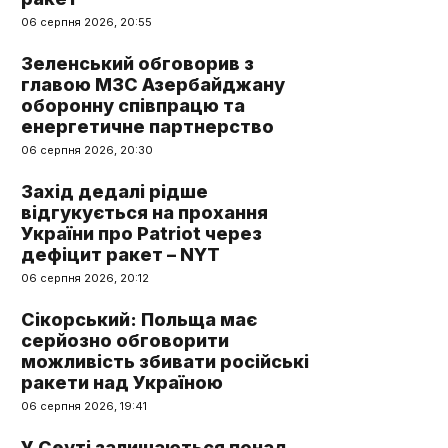
06 серпня 2026, 20:55
Зеленський обговорив з
главою МЗС Азербайджану
оборонну співпрацю та
енергетичне партнерство
06 серпня 2026, 20:30
Захід дедалі рідше
відгукується на прохання
України про Patriot через
дефіцит ракет – NYT
06 серпня 2026, 20:12
Сікорський: Польща має
серйозно обговорити
можливість збивати російські
ракети над Україною
06 серпня 2026, 19:41
У Сеуті залишаються понад