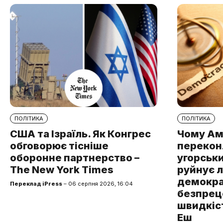
ПОЛІТИКА
ПОЛІТИКА
США та Ізраїль. Як Конгрес
Чому Ам
обговорює тісніше
перекон
оборонне партнерство –
угорськ
The New York Times
руйнує 
демокра
Переклад iPress
– 06 серпня 2026, 16:04
безпре
швидкіст
Еш