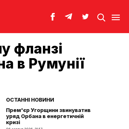
у фланзі
на в Румунії
ОСТАННІ НОВИНИ
Прем'єр Угорщини звинуватив
уряд Орбана в енергетичній
кризі