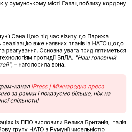
к у румунському місті Галац поблизу кордону
унії Оана Цою під час візиту до Парижа
 реалізацію вже наявних планів із НАТО щодо
а реагування. Основна увага приділятиметься
 технологіям протидії БпЛА.
"Наш головний
тей"
, – наголосила вона.
еграм-канал
iPress | Міжнародна преса
мо за рамки і показуємо більше, ніж на
ної спільноти!
аціях із ППО висловили Велика Британія, Італія
ойову групу НАТО в Румунії чисельністю