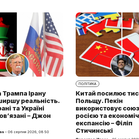
ПОЛІТИКА
 Трампа Ірану
Китай посилює тис
ширшу реальність.
Польщу. Пекін
рані та Україні
використовує союз 
ов’язані – Джон
росією та економі
експансію – Філіп
Стичинські
ss
– 06 серпня 2026, 08:50