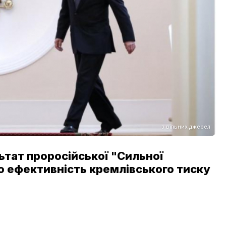
з вільних джерел
ьтат проросійської "Сильної
о ефективність кремлівського тиску