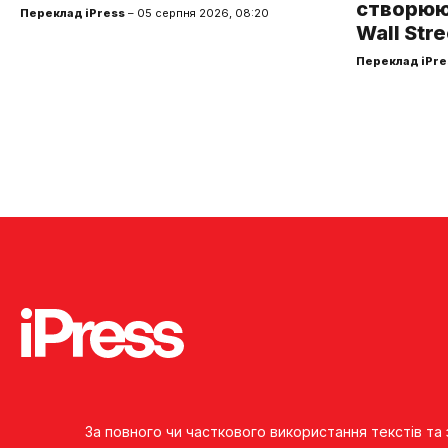
створюют
Переклад iPress
– 05 серпня 2026, 08:20
Wall Stre
Переклад iPre
За повного чи часткового використання текстів та