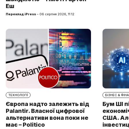
Еш
Переклад iPress
– 06 серпня 2026, 11:12
ТЕХНОЛОГІЇ
БІЗНЕС & ФІН
Європа надто залежить від
Бум ШІ 
Palantir. Власної цифрової
економі
альтернативи вона поки не
США. Ал
має – Politico
інвестиц