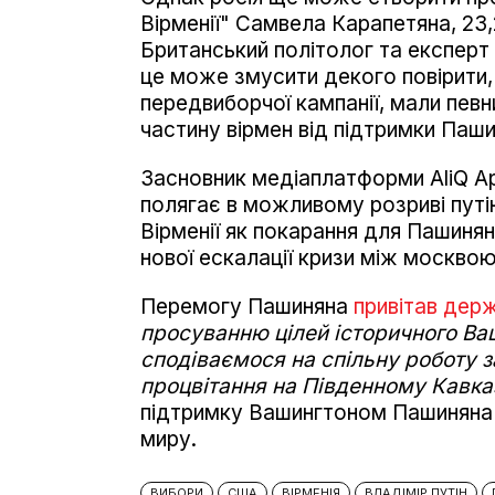
Вірменії" Самвела Карапетяна, 23
Британський політолог та експер
це може змусити декого повірити, 
передвиборчої кампанії, мали пев
частину вірмен від підтримки Паши
Засновник медіаплатформи AliQ Ар
полягає в можливому розриві путі
Вірменії як покарання для Пашиня
нової ескалації кризи між москво
Перемогу Пашиняна
привітав де
просуванню цілей історичного Ва
сподіваємося на спільну роботу з
процвітання на Південному Кавказ
підтримку Вашингтоном Пашиняна т
миру.
ВИБОРИ
США
ВІРМЕНІЯ
ВЛАДІМІР ПУТІН