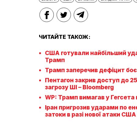
ЧИТАЙТЕ ТАКОЖ:
США готували найбільший удар 
Трамп
Трамп заперечив дефіцит боє
Пентагон закрив доступ до 25 
загрозу ШІ – Bloomberg
WP: Трамп вимагав у Гегсета
Іран пригрозив ударами по ен
затоки в разі нової атаки США 