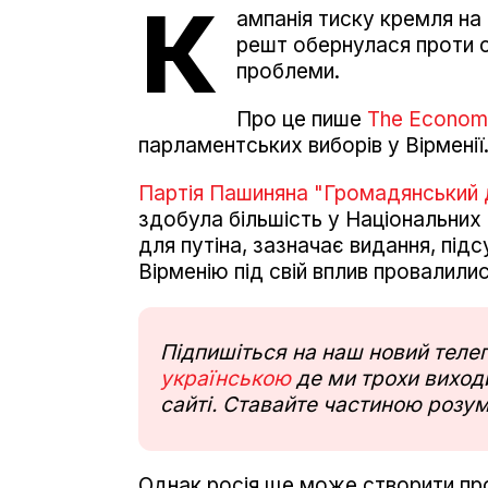
К
ампанія тиску кремля на
решт обернулася проти 
проблеми.
Про це пише
The Economi
парламентських виборів у Вірменії
Партія Пашиняна "Громадянський 
здобула більшість у Національних
для путіна, зазначає видання, під
Вірменію під свій вплив провалилис
Підпишіться на наш новий тел
українською
де ми трохи виходи
сайті. Ставайте частиною розум
Однак росія ще може створити про