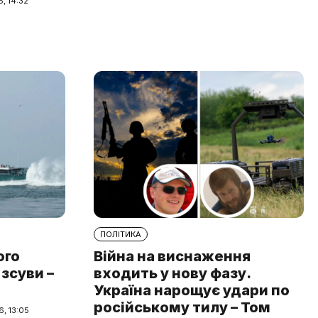
, 14:32
ПОЛІТИКА
ого
Війна на виснаження
 зсуви –
входить у нову фазу.
Україна нарощує удари по
російському тилу – Том
, 13:05