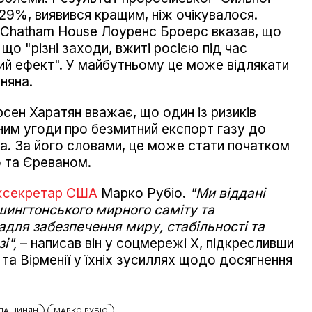
,29%, виявився кращим, ніж очікувалося.
т Chatham House Лоуренс Броерс вказав, що
що "різні заходи, вжиті росією під час
ний ефект". У майбутньому це може відлякати
няна.
сен Харатян вважає, що один із ризиків
ним угоди про безмитний експорт газу до
на. За його словами, це може стати початком
ю та Єреваном.
ржсекретар США
Марко Рубіо.
"Ми віддані
шингтонського мирного саміту та
адля забезпечення миру, стабільності та
і",
– написав він у соцмережі Х, підкресливши
а Вірменії у їхніх зусиллях щодо досягнення
ПАШИНЯН
МАРКО РУБІО