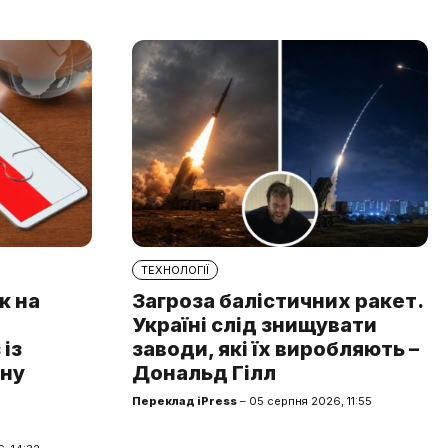
ТЕХНОЛОГІЇ
к на
Загроза балістичних ракет.
Україні слід знищувати
із
заводи, які їх виробляють –
чну
Дональд Гілл
Переклад iPress
– 05 серпня 2026, 11:55