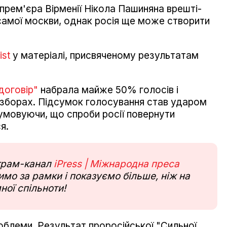
 прем'єра Вірменії Нікола Пашиняна врешті-
самої москви, однак росія ще може створити
st
у матеріалі, присвяченому результатам
.
договір"
набрала майже 50% голосів і
 зборах. Підсумок голосування став ударом
сумовуючи, що спроби росії повернути
я.
еграм-канал
iPress | Міжнародна преса
мо за рамки і показуємо більше, ніж на
ної спільноти!
блеми. Результат проросійської "Сильної