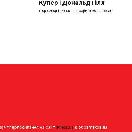
Купер і Дональд Гілл
Переклад iPress
– 04 серпня 2026, 08:39
ss» гіперпосилання на сайт
iPress.ua
є обов'язковим