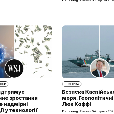
Переклад iPress
– 05 серпня 2026
АНСИ
ПОЛІТИКА
підтримує
Безпека Каспійськ
чне зростання
моря. Геополітичні
е надмірні
Люк Коффі
ії у технології
Переклад iPress
– 04 серпня 2026