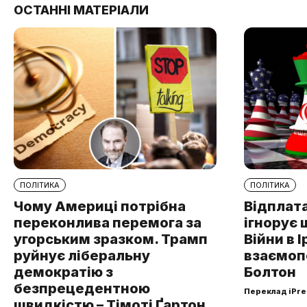
ОСТАННІ МАТЕРІАЛИ
ПОЛІТИКА
ПОЛІТИКА
Чому Америці потрібна
Відплата
переконлива перемога за
ігнорує 
угорським зразком. Трамп
Війни в І
руйнує ліберальну
взаємоп
демократію з
Болтон
безпрецедентною
Переклад iPre
швидкістю – Тімоті Ґартон