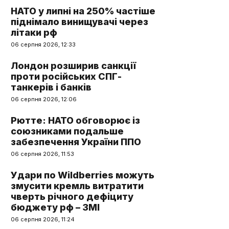
НАТО у липні на 250% частіше
піднімало винищувачі через
літаки рф
06 серпня 2026, 12:33
Лондон розширив санкції
проти російських СПГ-
танкерів і банків
06 серпня 2026, 12:06
Рютте: НАТО обговорює із
союзниками подальше
забезпечення України ППО
06 серпня 2026, 11:53
Удари по Wildberries можуть
змусити кремль витратити
чверть річного дефіциту
бюджету рф – ЗМІ
06 серпня 2026, 11:24