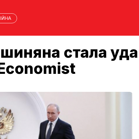
ІЙНА
шиняна стала уд
 Economist