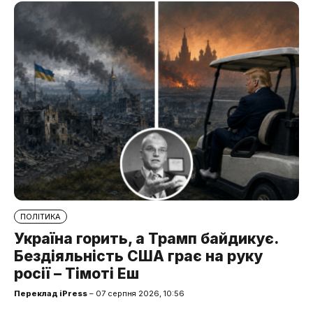
ПОЛІТИКА
Україна горить, а Трамп байдикує.
Бездіяльність США грає на руку
росії – Тімоті Еш
Переклад iPress
– 07 серпня 2026, 10:56