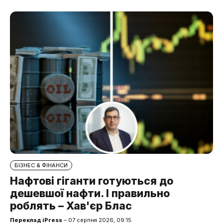
БІЗНЕС & ФІНАНСИ
Нафтові гіганти готуються до
дешевшої нафти. І правильно
роблять – Хав'єр Блас
Переклад iPress
– 07 серпня 2026, 09:15