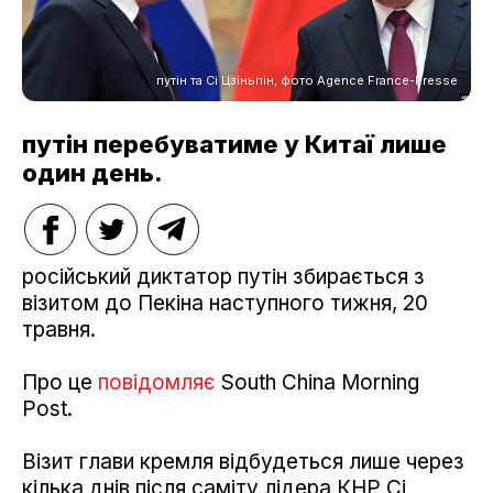
путін та Сі Цзіньпін, фото Agence France-Presse
путін перебуватиме у Китаї лише
один день.
російський диктатор путін збирається з
візитом до Пекіна наступного тижня, 20
травня.
Про це
повідомляє
South China Morning
Post.
Візит глави кремля відбудеться лише через
кілька днів після саміту лідера КНР Сі