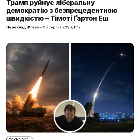
Трамп руйнує ліберальну
демократію з безпрецедентною
швидкістю – Тімоті Ґартон Еш
Переклад iPress
– 06 серпня 2026, 11:12
ТЕХНОЛОГІЇ