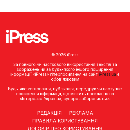
© 2026 iPress
За повного чи часткового використання текстів та
зображень чи за будь-якого іншого поширення
інформації «iPress» гіперпосилання на сайт
iPress.ua
є
обов'язковим
Будь-яке копiювання, публiкацiя, передрук чи наступне
поширення iнформацiї, що мiстить посилання на
«Iнтерфакс-Україна», суворо забороняється
РЕДАКЦІЯ
РЕКЛАМА
ПРАВИЛА КОРИСТУВАННЯ
ДОГОВІР ПРО КОРИСТУВАННЯ