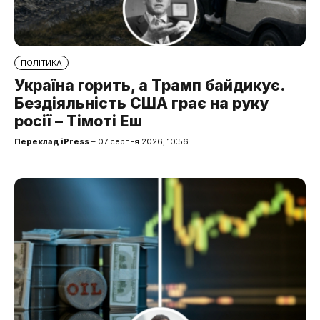
ПОЛІТИКА
Україна горить, а Трамп байдикує.
Бездіяльність США грає на руку
росії – Тімоті Еш
Переклад iPress
– 07 серпня 2026, 10:56