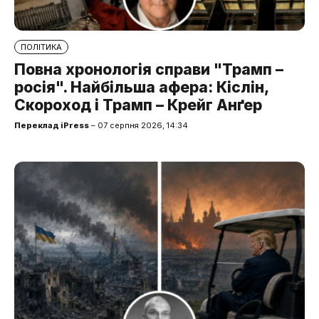
ПОЛІТИКА
Повна хронологія справи "Трамп –
росія". Найбільша афера: Кіслін,
Скороход і Трамп – Крейг Анґер
Переклад iPress
– 07 серпня 2026, 14:34