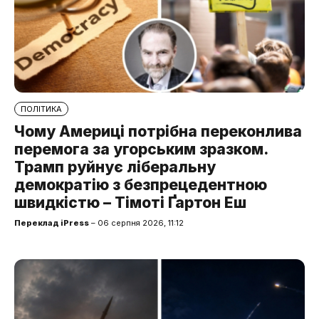
ПОЛІТИКА
Чому Америці потрібна переконлива
перемога за угорським зразком.
Трамп руйнує ліберальну
демократію з безпрецедентною
швидкістю – Тімоті Ґартон Еш
Переклад iPress
– 06 серпня 2026, 11:12