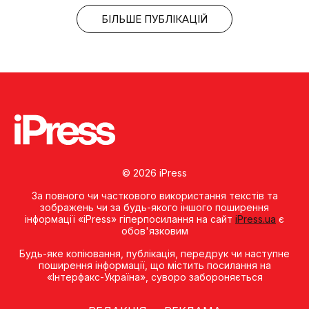
БІЛЬШЕ ПУБЛІКАЦІЙ
© 2026 iPress
За повного чи часткового використання текстів та
зображень чи за будь-якого іншого поширення
інформації «iPress» гіперпосилання на сайт
iPress.ua
є
обов'язковим
Будь-яке копiювання, публiкацiя, передрук чи наступне
поширення iнформацiї, що мiстить посилання на
«Iнтерфакс-Україна», суворо забороняється