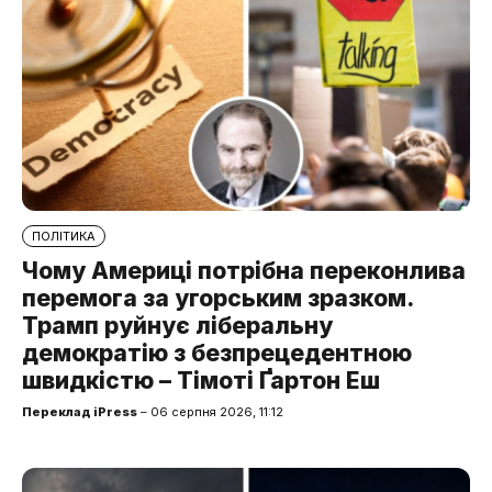
ПОЛІТИКА
Чому Америці потрібна переконлива
перемога за угорським зразком.
Трамп руйнує ліберальну
демократію з безпрецедентною
швидкістю – Тімоті Ґартон Еш
Переклад iPress
– 06 серпня 2026, 11:12