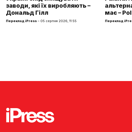
заводи, які їх виробляють –
альтерна
Дональд Гілл
має – Pol
Переклад iPress
– 05 серпня 2026, 11:55
Переклад iPre