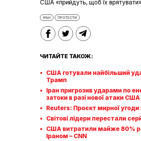
США «прийдуть, щоб їх врятувати»
ІРАН
ПРОТЕСТИ
ЧИТАЙТЕ ТАКОЖ:
США готували найбільший удар 
Трамп
Іран пригрозив ударами по ен
затоки в разі нової атаки США 
Reuters: Проєкт мирної угоди 
Світові лідери перестали сер
США витратили майже 80% раке
Іраном – CNN