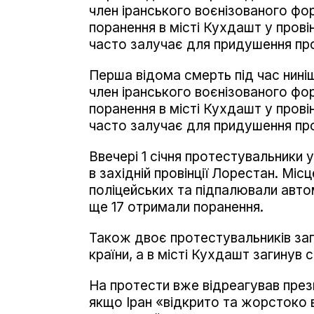
член іранського воєнізованого фо
поранення в місті Кухдашт у прові
часто залучає для придушення про
Перша відома смерть під час ниніш
член іранського воєнізованого фо
поранення в місті Кухдашт у прові
часто залучає для придушення про
Ввечері 1 січня протестувальники у
в західній провінції Лорестан. Міс
поліцейських та підпалювали авто
ще 17 отримали поранення.
Також двоє протестувальників заг
країни, а в місті Кухдашт загинув 
На протести вже відреагував пре
якщо Іран «відкрито та жорстоко 