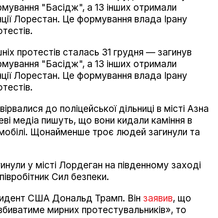
рмування "Басідж", а 13 інших отримали
нції Лорестан. Це формування влада Ірану
тестів.
ніх протестів сталась 31 грудня — загинув
рмування "Басідж", а 13 інших отримали
нції Лорестан. Це формування влада Ірану
тестів.
вірвалися до поліцейської дільниці в місті Азна
цеві медіа пишуть, що вони кидали каміння в
мобілі. Щонайменше троє людей загинули та
инули у місті Лордеган на південному заході
співробітник Сил безпеки.
зидент США Дональд Трамп. Він
заявив
, що
вбиватиме мирних протестувальників», то