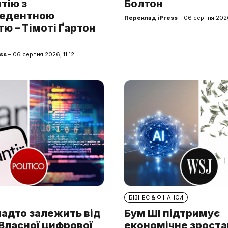
тію з
Болтон
цедентною
Переклад iPress
– 06 серпня 202
ю – Тімоті Ґартон
ss
– 06 серпня 2026, 11:12
БІЗНЕС & ФІНАНСИ
надто залежить від
Бум ШІ підтримує
. Власної цифрової
економічне зроста