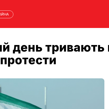
ІЙНА
тий день тривають
 протести