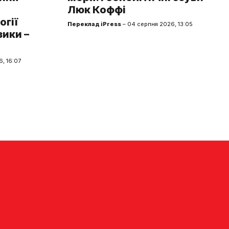
Люк Коффі
огії
Переклад iPress
– 04 серпня 2026, 13:05
зики –
, 16:07