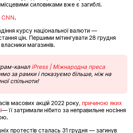
місцевими силовиками вже є загиблі.
а
CNN
.
адіння курсу національної валюти —
стання цін. Першими мітингувати 28 грудня
 власники магазинів.
еграм-канал
iPress | Міжнародна преса
мо за рамки і показуємо більше, ніж на
ної спільноти!
асів масових акцій 2022 року
, причиною яких
і
— її затримали нібито за неправильне носіння
ою.
ніх протестів сталась 31 грудня — загинув