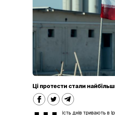
Ці протести стали найбільш
ість днів тривають в І