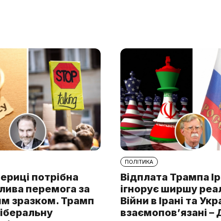
ПОЛІТИКА
ериці потрібна
Відплата Трампа І
лива перемога за
ігнорує ширшу реа
им зразком. Трамп
Війни в Ірані та Укр
ліберальну
взаємопов’язані –