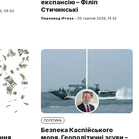
експансію – Філіп
Стичинські
6, 08:50
Переклад iPress
– 05 серпня 2026, 14:32
ПОЛІТИКА
Безпека Каспійського
ння
моря. Геополітичні зсуви –