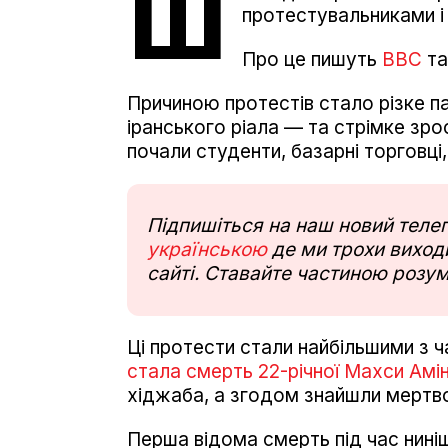
Ш
протестувальниками і 
Про це пишуть
BBC
т
Причиною протестів стало різке п
іранського ріала — та стрімке зро
почали студенти, базарні торговці,
Підпишіться на наш новий тел
українською
де ми трохи виходи
сайті. Ставайте частиною розум
Ці протести стали найбільшими з ч
стала смерть 22-річної Махси Амін
хіджаба, а згодом знайшли мертв
Перша відома смерть під час ниніш