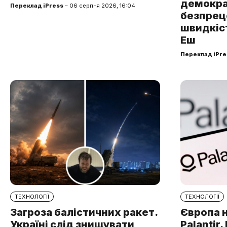
демокра
Переклад iPress
– 06 серпня 2026, 16:04
безпре
швидкіст
Еш
Переклад iPre
ТЕХНОЛОГІЇ
ТЕХНОЛОГІЇ
Загроза балістичних ракет.
Європа 
Україні слід знищувати
Palantir