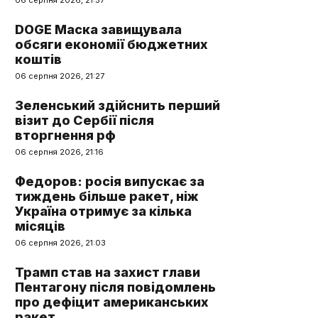
06 серпня 2026, 21:57
DOGE Маска завищувала
обсяги економії бюджетних
коштів
06 серпня 2026, 21:27
Зеленський здійснить перший
візит до Сербії після
вторгнення рф
06 серпня 2026, 21:16
Федоров: росія випускає за
тиждень більше ракет, ніж
Україна отримує за кілька
місяців
06 серпня 2026, 21:03
Трамп став на захист глави
Пентагону після повідомлень
про дефіцит американських
ракет