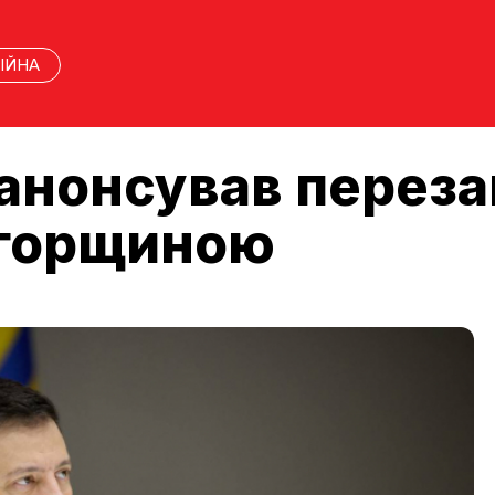
ІЙНА
анонсував переза
Угорщиною