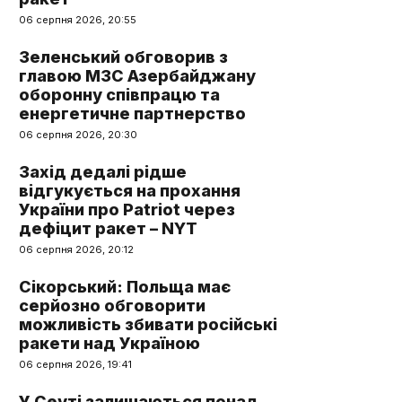
06 серпня 2026, 20:55
Зеленський обговорив з
главою МЗС Азербайджану
оборонну співпрацю та
енергетичне партнерство
06 серпня 2026, 20:30
Захід дедалі рідше
відгукується на прохання
України про Patriot через
дефіцит ракет – NYT
06 серпня 2026, 20:12
Сікорський: Польща має
серйозно обговорити
можливість збивати російські
ракети над Україною
06 серпня 2026, 19:41
У Сеуті залишаються понад