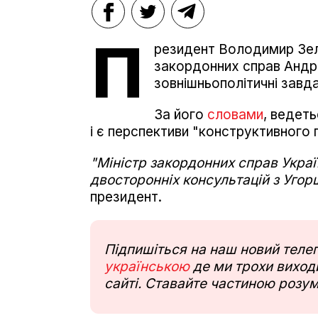
П
резидент Володимир Зеле
закордонних справ Андрі
зовнішньополітичні завд
За його
словами
, ведет
і є перспективи "конструктивного 
"Міністр закордонних справ Украї
двосторонніх консультацій з Уго
президент.
Підпишіться на наш новий тел
українською
де ми трохи виходи
сайті. Ставайте частиною розум