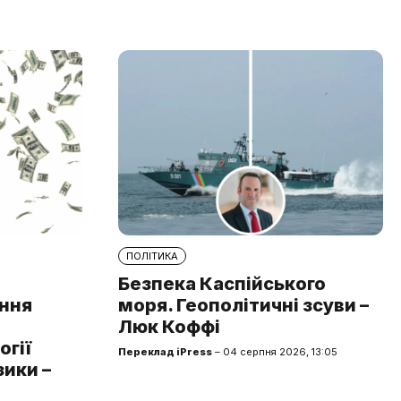
ПОЛІТИКА
Безпека Каспійського
ння
моря. Геополітичні зсуви –
Люк Коффі
огії
Переклад iPress
– 04 серпня 2026, 13:05
зики –