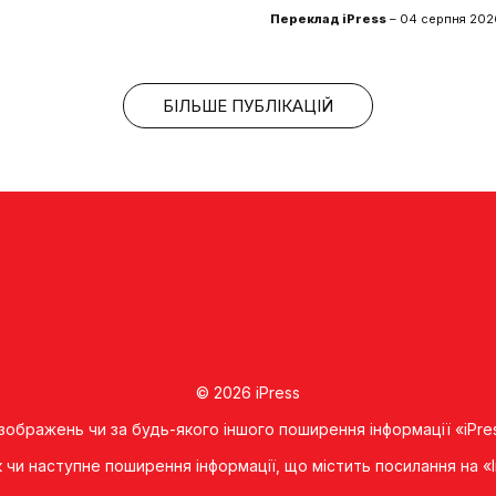
Переклад iPress
– 04 серпня 2026
БІЛЬШЕ ПУБЛІКАЦІЙ
© 2026 iPress
 зображень чи за будь-якого іншого поширення інформації «iPre
к чи наступне поширення iнформацiї, що мiстить посилання на 