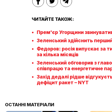
ЧИТАЙТЕ ТАКОЖ:
Прем'єр Угорщини звинуватив 
Зеленський здійснить перший 
Федоров: росія випускає за т
за кілька місяців
Зеленський обговорив з гла
співпрацю та енергетичне па
Захід дедалі рідше відгукуєть
дефіцит ракет – NYT
ОСТАННІ МАТЕРІАЛИ