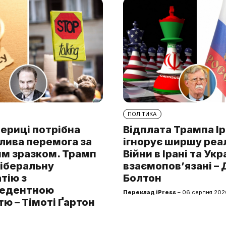
ПОЛІТИКА
ериці потрібна
Відплата Трампа І
лива перемога за
ігнорує ширшу реа
им зразком. Трамп
Війни в Ірані та Укр
ліберальну
взаємопов’язані –
тію з
Болтон
цедентною
Переклад iPress
– 06 серпня 202
ю – Тімоті Ґартон