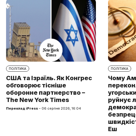
ПОЛІТИКА
ПОЛІТИКА
США та Ізраїль. Як Конгрес
Чому Ам
обговорює тісніше
перекон
оборонне партнерство –
угорськ
The New York Times
руйнує 
демокра
Переклад iPress
– 06 серпня 2026, 16:04
безпре
швидкіст
Еш