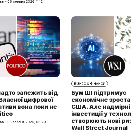
ss
– 06 серпня 2026, 11:12
БІЗНЕС & ФІНАНСИ
надто залежить від
Бум ШІ підтримує
. Власної цифрової
економічне зроста
тиви вона поки не
США. Але надмірні
itico
інвестиції у технол
створюють нові ри
ss
– 05 серпня 2026, 08:20
Wall Street Journal