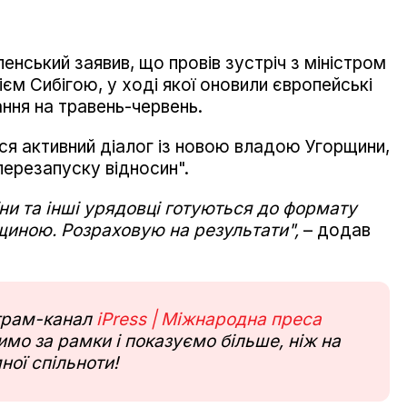
нський заявив, що провів зустріч з міністром
єм Сибігою, у ході якої оновили європейські
ання на травень-червень.
ься активний діалог із новою владою Угорщини,
перезапуску відносин".
ни та інші урядовці готуються до формату
рщиною. Розраховую на результати",
– додав
еграм-канал
iPress | Міжнародна преса
мо за рамки і показуємо більше, ніж на
ної спільноти!