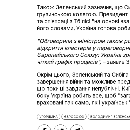
Також Зеленський зазначив, що Си
грузинською колегою. Президент з
та співпраці з Тбілісі "на основі в
його словами, Україна готова роби
"Обговорили з міністром також р
відкриття кластерів у переговорн
Європейського Союзу: Україна зро
чіткий графік процесів", –
заявив З
Окрім цього, Зеленський та Сибіг
завершення війни та можливе пред
що поки ці завдання непублічні. Ки
боку Україна робить все, щоб "заг
враховані так само, як і українські"
УГОРЩИНА
ЄВРОСОЮЗ
ВОЛОДИМИР ЗЕЛЕНСЬ