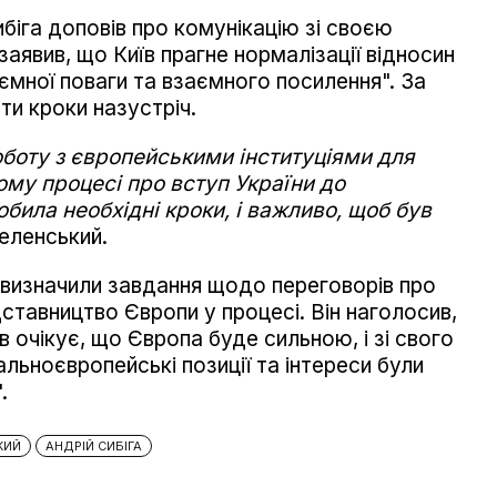
біга доповів про комунікацію зі своєю
аявив, що Київ прагне нормалізації відносин
заємної поваги та взаємного посилення". За
ти кроки назустріч.
оботу з європейськими інституціями для
ому процесі про вступ України до
била необхідні кроки, і важливо, щоб був
еленський.
а визначили завдання щодо переговорів про
ставництво Європи у процесі. Він наголосив,
їв очікує, що Європа буде сильною, і зі свого
альноєвропейські позиції та інтереси були
.
КИЙ
АНДРІЙ СИБІГА