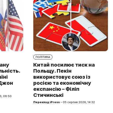
ПОЛІТИКА
рану
Китай посилює тиск на
льність.
Польщу. Пекін
аїні
використовує союз із
 Джон
росією та економічну
експансію – Філіп
Стичинські
6, 08:50
Переклад iPress
– 05 серпня 2026, 14:32