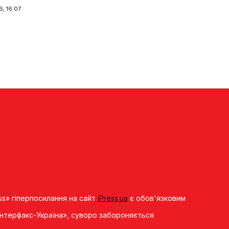
, 16:07
ss» гіперпосилання на сайт
iPress.ua
є обов'язковим
«Iнтерфакс-Україна», суворо забороняється