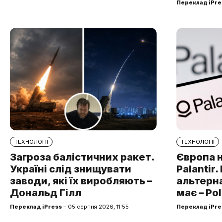
Переклад iPre
ТЕХНОЛОГІЇ
ТЕХНОЛОГІЇ
Загроза балістичних ракет.
Європа 
Україні слід знищувати
Palantir
заводи, які їх виробляють –
альтерна
Дональд Гілл
має – Pol
Переклад iPress
– 05 серпня 2026, 11:55
Переклад iPre