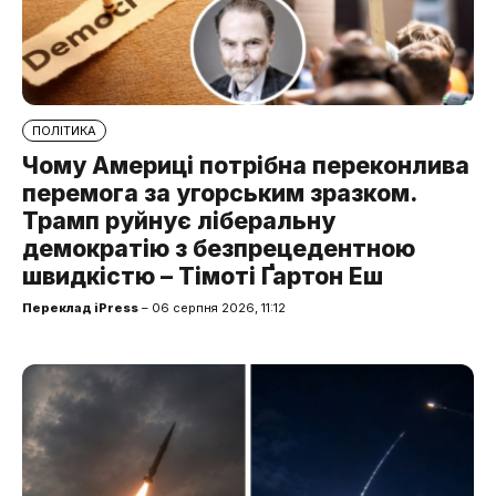
ПОЛІТИКА
Чому Америці потрібна переконлива
перемога за угорським зразком.
Трамп руйнує ліберальну
демократію з безпрецедентною
швидкістю – Тімоті Ґартон Еш
Переклад iPress
– 06 серпня 2026, 11:12