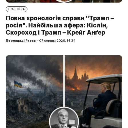
ПОЛІТИКА
Повна хронологія справи "Трамп –
росія". Найбільша афера: Кіслін,
Скороход і Трамп – Крейг Анґер
Переклад iPress
– 07 серпня 2026, 14:34