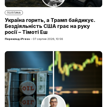
ПОЛІТИКА
Україна горить, а Трамп байдикує.
Бездіяльність США грає на руку
росії – Тімоті Еш
Переклад iPress
– 07 серпня 2026, 10:56