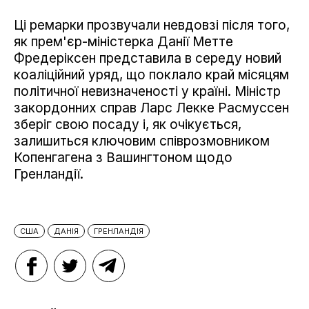
Ці ремарки прозвучали невдовзі після того,
як прем'єр-міністерка Данії Метте
Фредеріксен представила в середу новий
коаліційний уряд, що поклало край місяцям
політичної невизначеності у країні. Міністр
закордонних справ Ларс Лекке Расмуссен
зберіг свою посаду і, як очікується,
залишиться ключовим співрозмовником
Копенгагена з Вашингтоном щодо
Гренландії.
США
ДАНІЯ
ГРЕНЛАНДІЯ