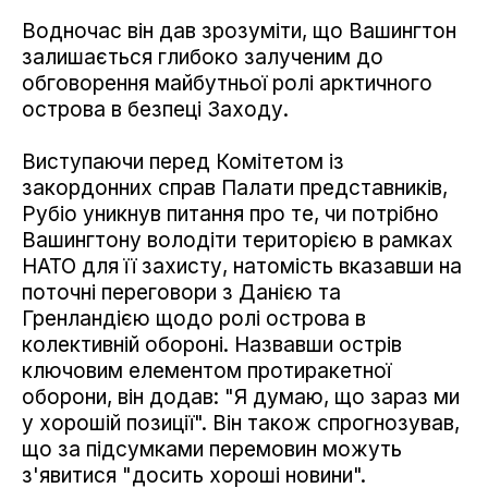
Водночас він дав зрозуміти, що Вашингтон
залишається глибоко залученим до
обговорення майбутньої ролі арктичного
острова в безпеці Заходу.
Виступаючи перед Комітетом із
закордонних справ Палати представників,
Рубіо уникнув питання про те, чи потрібно
Вашингтону володіти територією в рамках
НАТО для її захисту, натомість вказавши на
поточні переговори з Данією та
Гренландією щодо ролі острова в
колективній обороні. Назвавши острів
ключовим елементом протиракетної
оборони, він додав: "Я думаю, що зараз ми
у хорошій позиції". Він також спрогнозував,
що за підсумками перемовин можуть
з'явитися "досить хороші новини".