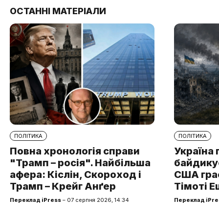
ОСТАННІ МАТЕРІАЛИ
ПОЛІТИКА
ПОЛІТИКА
Повна хронологія справи
Україна 
"Трамп – росія". Найбільша
байдикує
афера: Кіслін, Скороход і
США грає
Трамп – Крейг Анґер
Тімоті Е
Переклад iPress
– 07 серпня 2026, 14:34
Переклад iPre