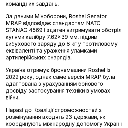
командних завдань.
За даними Міноборони, Roshel Senator
MRAP відповідає стандартам NATO
STANAG 4569 і здатен витримувати обстріл
кулями калібру 7,62×39 мм, підрив
вибухового заряду до 8 кг у тротиловому
еквіваленті та ураження уламками
артилерійських снарядів.
Україна отримує бронемашини Roshel із
2022 року, однак саме версія MRAP була
адаптована з урахуванням бойового
досвіду застосування техніки в умовах
війни.
Наразі до Коаліції спроможностей з
розмінування входять 23 держави, які
координують міжнародну допомогу Україні