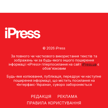
© 2026 iPress
За повного чи часткового використання текстів та
зображень чи за будь-якого іншого поширення
інформації «iPress» гіперпосилання на сайт
iPress.ua
є
обов'язковим
Будь-яке копiювання, публiкацiя, передрук чи наступне
поширення iнформацiї, що мiстить посилання на
«Iнтерфакс-Україна», суворо забороняється
РЕДАКЦІЯ
РЕКЛАМА
ПРАВИЛА КОРИСТУВАННЯ