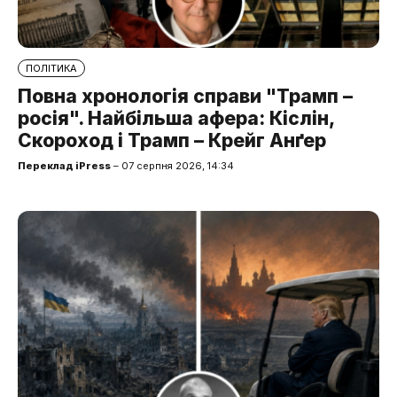
ПОЛІТИКА
Повна хронологія справи "Трамп –
росія". Найбільша афера: Кіслін,
Скороход і Трамп – Крейг Анґер
Переклад iPress
– 07 серпня 2026, 14:34