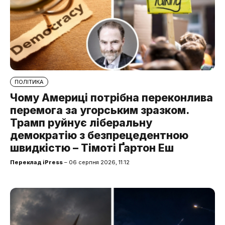
ПОЛІТИКА
Чому Америці потрібна переконлива
перемога за угорським зразком.
Трамп руйнує ліберальну
демократію з безпрецедентною
швидкістю – Тімоті Ґартон Еш
Переклад iPress
– 06 серпня 2026, 11:12