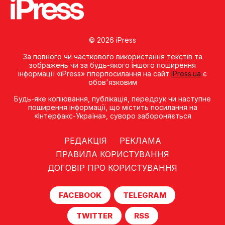
© 2026 iPress
За повного чи часткового використання текстів та
зображень чи за будь-якого іншого поширення
інформації «iPress» гіперпосилання на сайт
iPress.ua
є
обов'язковим
Будь-яке копiювання, публiкацiя, передрук чи наступне
поширення iнформацiї, що мiстить посилання на
«Iнтерфакс-Україна», суворо забороняється
РЕДАКЦІЯ
РЕКЛАМА
ПРАВИЛА КОРИСТУВАННЯ
ДОГОВІР ПРО КОРИСТУВАННЯ
FACEBOOK
TELEGRAM
TWITTER
RSS