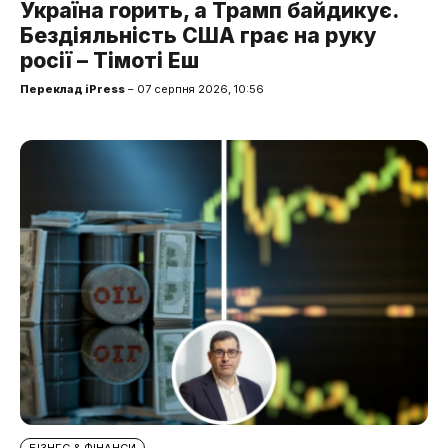
Україна горить, а Трамп байдикує.
Бездіяльність США грає на руку
росії – Тімоті Еш
Переклад iPress
– 07 серпня 2026, 10:56