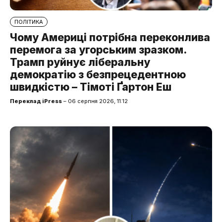
ПОЛІТИКА
Чому Америці потрібна переконлива
перемога за угорським зразком.
Трамп руйнує ліберальну
демократію з безпрецедентною
швидкістю – Тімоті Ґартон Еш
Переклад iPress
– 06 серпня 2026, 11:12