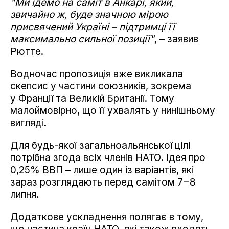
"Ми їдемо на саміт в Анкарі, який,
звичайно ж, буде значною мірою
присвячений Україні – підтримці її
максимально сильної позиції"
, – заявив
Рютте.
Водночас пропозиція вже викликала
скепсис у частини союзників, зокрема
у Франції та Великій Британії. Тому
малоймовірно, що її ухвалять у нинішньому
вигляді.
Для будь-якої загальноальянської цілі
потрібна згода всіх членів НАТО. Ідея про
0,25% ВВП – лише один із варіантів, які
зараз розглядають перед самітом 7−8
липня.
Додаткове ускладнення полягає в тому,