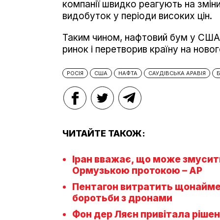
компанії швидко реагують на змін
видобуток у періоди високих цін.
Таким чином, нафтовий бум у США
ринок і перетворив країну на ново
РОСІЯ
США
НАФТА
САУДІВСЬКА АРАВІЯ
ЧИТАЙТЕ ТАКОЖ:
Іран вважає, що може змусит
Ормузькою протокою – AP
Пентагон витратить щонайме
боротьби з дронами
Фон дер Ляєн привітала ріше