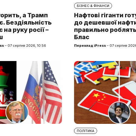
БІЗНЕС & ФІНАНСИ
горить, а Трамп
Нафтові гіганти го
. Бездіяльність
до дешевшої нафти.
 на руку росії –
правильно роблять
ш
Блас
ss
– 07 серпня 2026, 10:56
Переклад iPress
– 07 серпня 2026
ПОЛІТИКА