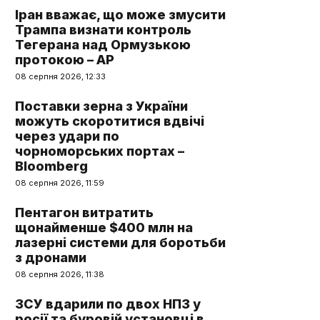
Іран вважає, що може змусити
Трампа визнати контроль
Тегерана над Ормузькою
протокою – AP
08 серпня 2026, 12:33
Поставки зерна з України
можуть скоротитися вдвічі
через удари по
чорноморських портах –
Bloomberg
08 серпня 2026, 11:59
Пентагон витратить
щонайменше $400 млн на
лазерні системи для боротьби
з дронами
08 серпня 2026, 11:38
ЗСУ вдарили по двох НПЗ у
росії та буровій установці в