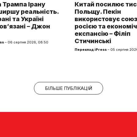
 Трампа Ірану
Китай посилює тис
ширшу реальність.
Польщу. Пекін
рані та Україні
використовує союз 
ов’язані – Джон
росією та економі
експансію – Філіп
Стичинські
ss
– 06 серпня 2026, 08:50
Переклад iPress
– 05 серпня 2026
БІЛЬШЕ ПУБЛІКАЦІЙ