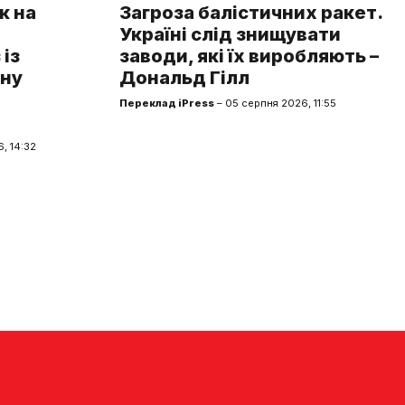
к на
Загроза балістичних ракет.
Україні слід знищувати
із
заводи, які їх виробляють –
чну
Дональд Гілл
Переклад iPress
– 05 серпня 2026, 11:55
, 14:32