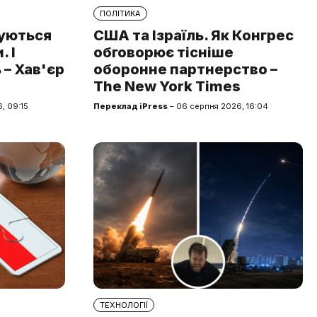
ПОЛІТИКА
туються
США та Ізраїль. Як Конгрес
 І
обговорює тісніше
 – Хав'єр
оборонне партнерство –
The New York Times
, 09:15
Переклад iPress
– 06 серпня 2026, 16:04
ТЕХНОЛОГІЇ