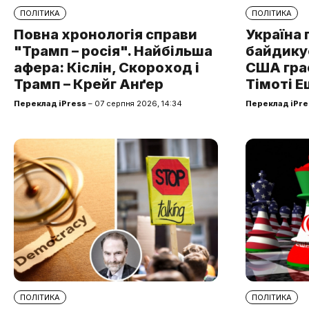
ПОЛІТИКА
ПОЛІТИКА
Повна хронологія справи
Україна 
"Трамп – росія". Найбільша
байдикує
афера: Кіслін, Скороход і
США грає
Трамп – Крейг Анґер
Тімоті Е
Переклад iPress
– 07 серпня 2026, 14:34
Переклад iPre
ПОЛІТИКА
ПОЛІТИКА