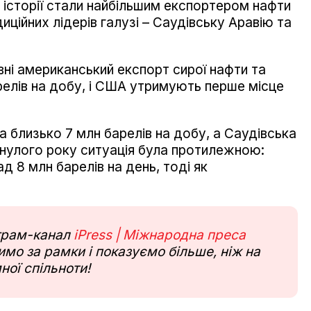
 історії стали найбільшим експортером нафти
диційних лідерів галузі – Саудівську Аравію та
вні американський експорт сирої нафти та
релів на добу, і США утримують перше місце
а близько 7 млн барелів на добу, а Саудівська
минулого року ситуація була протилежною:
д 8 млн барелів на день, тоді як
еграм-канал
iPress | Міжнародна преса
мо за рамки і показуємо більше, ніж на
ної спільноти!