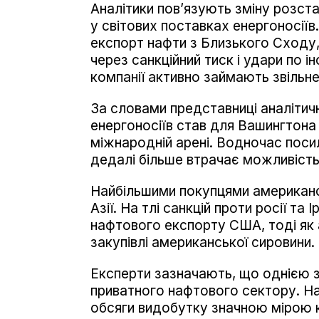
Аналітики пов’язують зміну розста
у світових поставках енергоносіїв
експорт нафти з Близького Сходу,
через санкційний тиск і удари по і
компанії активно займають звільнен
За словами представниці аналітичн
енергоносіїв став для Вашингтона
міжнародній арені. Водночас пос
дедалі більше втрачає можливість 
Найбільшими покупцями американс
Азії. На тлі санкцій проти росії т
нафтового експорту США, тоді як
закупівлі американської сировини.
Експерти зазначають, що однією з
приватного нафтового сектору. На в
обсяги видобутку значною мірою