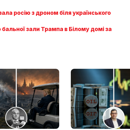
ала росію з дроном біля українського
бальної зали Трампа в Білому домі за