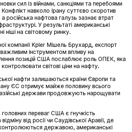
новки сил із війнами, санкціями та перебоями
. Конфлікт навколо Ірану суттєво скоротив
 а російська нафтова галузь зазнає втрат
нфраструктурі. У результаті американські
і ніші на світовому ринку.
ої компанії Kpler Мішель Брухард, експорт
 важливим інструментом впливу на
илення позицій США послаблює роль ОПЕК, яка
контролювати світові ціни на нафту.
ької нафти залишаються країни Європи та
а Ірану ЄС отримує майже половину всього
 азійські держави продовжують нарощувати
 головних переваг США є гнучкість
ідміну від росії чи Саудівської Аравії, де
 контролюються державою, американські