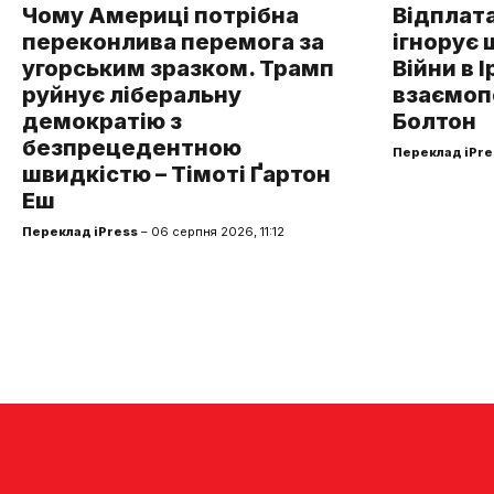
Чому Америці потрібна
Відплата
переконлива перемога за
ігнорує 
угорським зразком. Трамп
Війни в І
руйнує ліберальну
взаємоп
демократію з
Болтон
безпрецедентною
Переклад iPre
швидкістю – Тімоті Ґартон
Еш
Переклад iPress
– 06 серпня 2026, 11:12