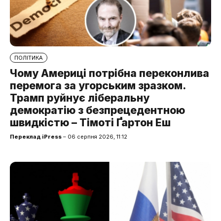
ПОЛІТИКА
Чому Америці потрібна переконлива
перемога за угорським зразком.
Трамп руйнує ліберальну
демократію з безпрецедентною
швидкістю – Тімоті Ґартон Еш
Переклад iPress
– 06 серпня 2026, 11:12