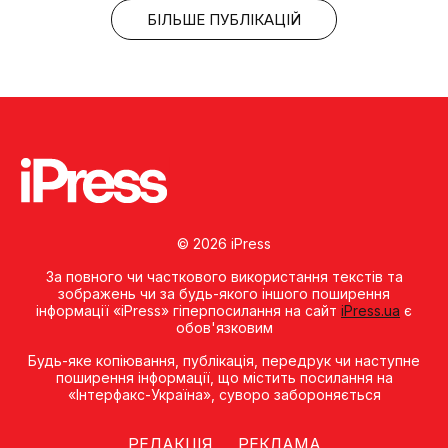
БІЛЬШЕ ПУБЛІКАЦІЙ
© 2026 iPress
За повного чи часткового використання текстів та
зображень чи за будь-якого іншого поширення
інформації «iPress» гіперпосилання на сайт
iPress.ua
є
обов'язковим
Будь-яке копiювання, публiкацiя, передрук чи наступне
поширення iнформацiї, що мiстить посилання на
«Iнтерфакс-Україна», суворо забороняється
РЕДАКЦІЯ
РЕКЛАМА