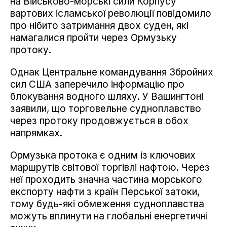
на Військово-морські сили Корпусу
вартових ісламської революції повідомило
про нібито затримання двох суден, які
намагалися пройти через Ормузьку
протоку.
Однак Центральне командування Збройних
сил США заперечило інформацію про
блокування водного шляху. У Вашингтоні
заявили, що торговельне судноплавство
через протоку продовжується в обох
напрямках.
Ормузька протока є одним із ключових
маршрутів світової торгівлі нафтою. Через
неї проходить значна частина морського
експорту нафти з країн Перської затоки,
тому будь-які обмеження судноплавства
можуть вплинути на глобальні енергетичні