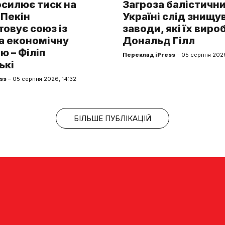
осилює тиск на
Загроза балістични
 Пекін
Україні слід знищу
овує союз із
заводи, які їх виро
а економічну
Дональд Гілл
ю – Філіп
Переклад iPress
– 05 серпня 2026
ькі
ss
– 05 серпня 2026, 14:32
БІЛЬШЕ ПУБЛІКАЦІЙ