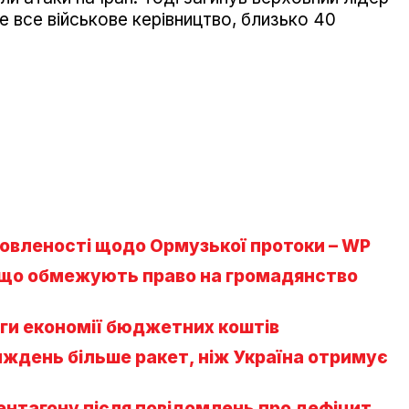
е все військове керівництво, близько 40
овленості щодо Ормузької протоки – WP
, що обмежують право на громадянство
ги економії бюджетних коштів
иждень більше ракет, ніж Україна отримує
ентагону після повідомлень про дефіцит