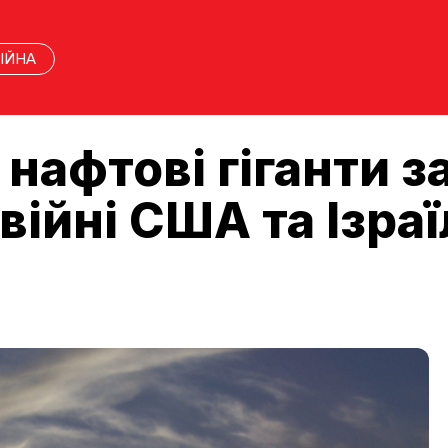
ІЙНА
нафтові гіганти 
війні США та Ізра