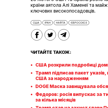
країни аятола Алі Хаменеї та майж
ключових високопосадовців.
США
ІРАН
НАФТА
ЄВРОСОЮЗ
ЧИТАЙТЕ ТАКОЖ:
США розкрили подробиці дом
Трамп підписав пакет указів
США за народженням
DOGE Маска завищувала обся
Федоров: росія випускає за т
за кілька місяців
Трамп став на захист глави П