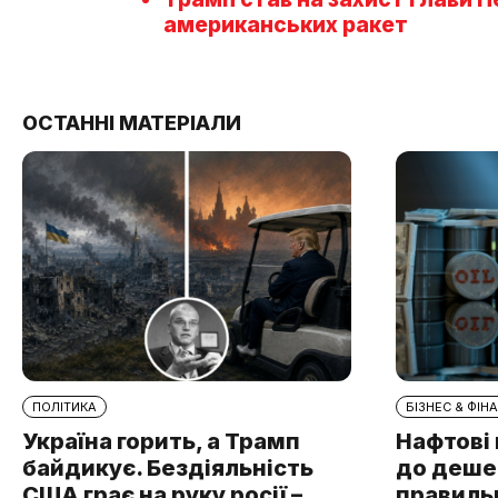
американських ракет
ОСТАННІ МАТЕРІАЛИ
ПОЛІТИКА
БІЗНЕС & ФІН
Україна горить, а Трамп
Нафтові 
байдикує. Бездіяльність
до дешев
США грає на руку росії –
правильн