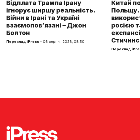
Відплата Трампа Ірану
Китай п
ігнорує ширшу реальність.
Польщу.
Війни в Ірані та Україні
використ
взаємопов’язані – Джон
росією т
Болтон
експансі
Стичинс
Переклад iPress
– 06 серпня 2026, 08:50
Переклад iPre