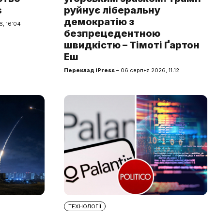
s
руйнує ліберальну
демократію з
, 16:04
безпрецедентною
швидкістю – Тімоті Ґартон
Еш
Переклад iPress
– 06 серпня 2026, 11:12
ТЕХНОЛОГІЇ