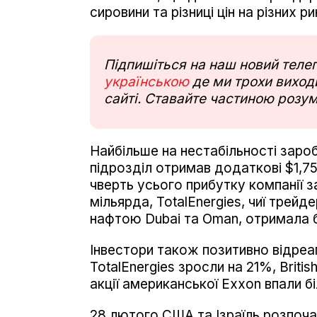
сировини та різниці цін на різних ри
Підпишіться на наш новий тел
українською
де ми трохи виходи
сайті. Ставайте частиною розум
Найбільше на нестабільності зароб
підрозділ отримав додаткові $1,7
чверть усього прибутку компанії за
мільярда, TotalEnergies, чиї трейд
нафтою Dubai та Oman, отримала б
Інвестори також позитивно відреагу
TotalEnergies зросли на 21%, Britis
акції американської Exxon впали б
28 лютого США та Ізраїль розпочал