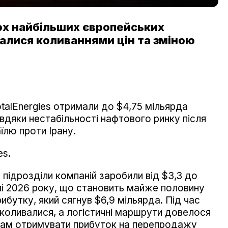
ьох найбільших європейських
алися коливаннями цін та зміною
 TotalEnergies отримали до $4,75 мільярда
дяки нестабільності нафтового ринку після
їлю проти Ірану.
es.
і підрозділи компаній заробили від $3,3 до
лі 2026 року, що становить майже половину
ибутку, який сягнув $6,9 мільярда. Під час
 коливалися, а логістичні маршрути довелося
рам отримувати прибуток на перепродажу