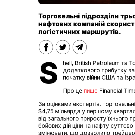
Торговельні підрозділи тр
нафтових компаній скорист
логістичних маршрутів.
S
hell, British Petroleum та
додаткового прибутку зав
початку війни США та Ізра
Про це
пише
Financial Tim
За оцінками експертів, торговельн
$4,75 мільярда у першому кварта
від загального приросту їхнього пр
бойових дій ціни на нафту суттєво
змінювати, що дозволило трейде