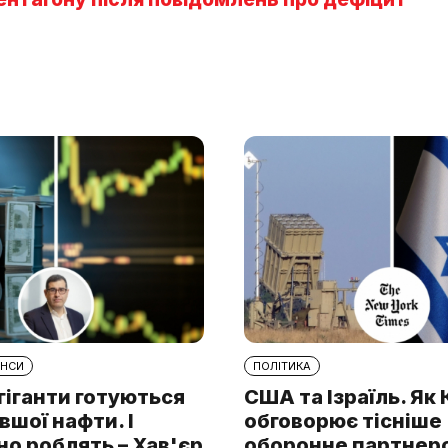
АНСИ
ПОЛІТИКА
гіганти готуються
США та Ізраїль. Як
шої нафти. І
обговорює тісніше
о роблять – Хав'єр
оборонне партнерс