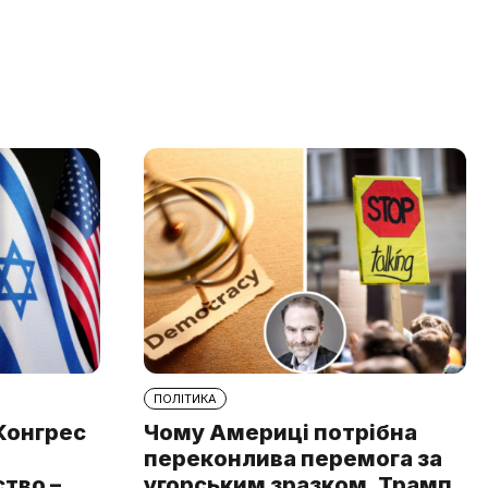
ПОЛІТИКА
 Конгрес
Чому Америці потрібна
переконлива перемога за
тво –
угорським зразком. Трамп