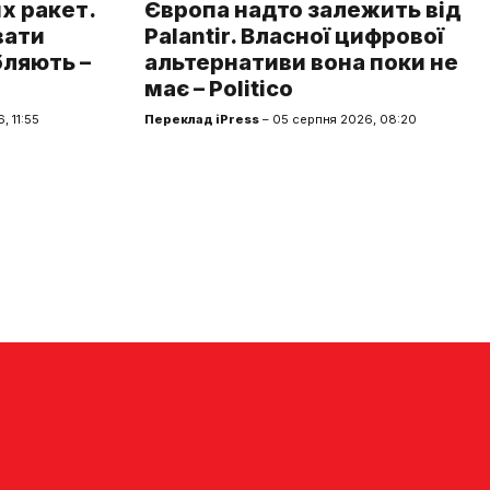
х ракет.
Європа надто залежить від
вати
Palantir. Власної цифрової
бляють –
альтернативи вона поки не
має – Politico
, 11:55
Переклад iPress
– 05 серпня 2026, 08:20