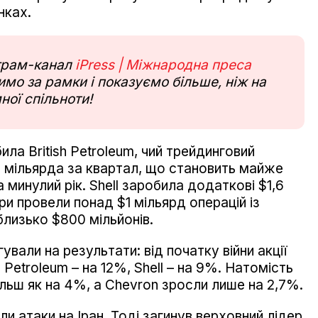
нках.
еграм-канал
iPress | Міжнародна преса
мо за рамки і показуємо більше, ніж на
ної спільноти!
ила British Petroleum, чий трейдинговий
5 мільярда за квартал, що становить майже
 минулий рік. Shell заробила додаткові $1,6
ери провели понад $1 мільярд операцій із
лизько $800 мільйонів.
вали на результати: від початку війни акції
h Petroleum – на 12%, Shell – на 9%. Натомість
ільш як на 4%, а Chevron зросли лише на 2,7%.
и атаки на Іран. Тоді загинув верховний лідер