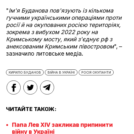
"
Ім'я Буданова пов'язують із кількома
гучними українськими операціями проти
росії й на окупованих росією територіях,
зокрема з вибухом 2022 року на
Кримському мосту, який з'єднує рф з
анексованим Кримським півостровом
", –
зазначило литовське медіа.
КИРИЛО БУДАНОВ
ВІЙНА В УКРАЇНІ
РОСІЯ ОКУПАНТИ
ЧИТАЙТЕ ТАКОЖ:
Папа Лев XIV закликав припинити
війну в Україні