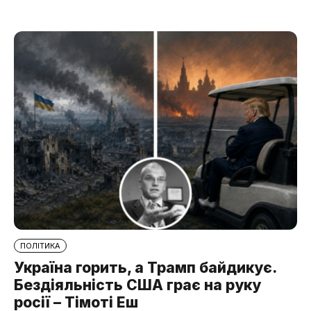
ПОЛІТИКА
Україна горить, а Трамп байдикує.
Бездіяльність США грає на руку
росії – Тімоті Еш