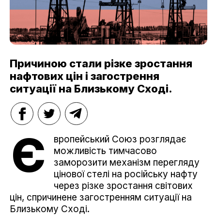
Причиною стали різке зростання
нафтових цін і загострення
ситуації на Близькому Сході.
Є
вропейський Союз розглядає
можливість тимчасово
заморозити механізм перегляду
цінової стелі на російську нафту
через різке зростання світових
цін, спричинене загостренням ситуації на
Близькому Сході.