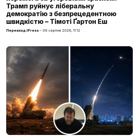
Трамп руйнує ліберальну
демократію з безпрецедентною
швидкістю – Тімоті Ґартон Еш
Переклад iPress
– 06 серпня 2026, 11:12