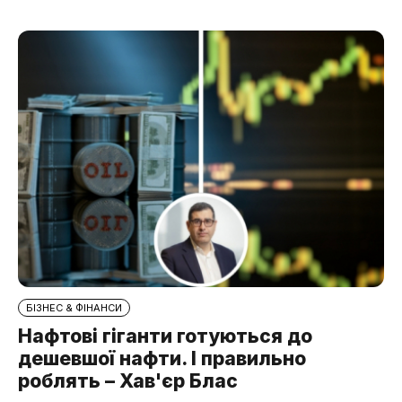
БІЗНЕС & ФІНАНСИ
Нафтові гіганти готуються до
дешевшої нафти. І правильно
роблять – Хав'єр Блас