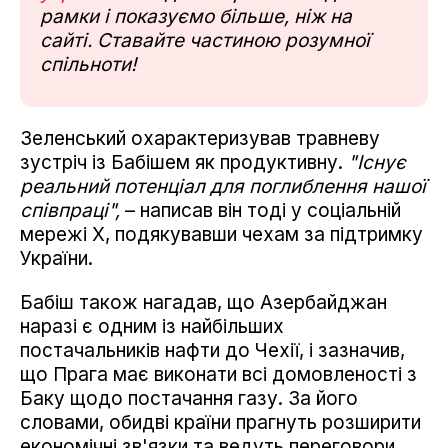
рамки і показуємо більше, ніж на
сайті. Ставайте частиною розумної
спільноти!
Зеленський охарактеризував травневу
зустріч із Бабішем як продуктивну.
"Існує
реальний потенціал для поглиблення нашої
співпраці",
– написав він тоді у соціальній
мережі X, подякувавши чехам за підтримку
України.
Бабіш також нагадав, що Азербайджан
наразі є одним із найбільших
постачальників нафти до Чехії, і зазначив,
що Прага має виконати всі домовленості з
Баку щодо постачання газу. За його
словами, обидві країни прагнуть розширити
економічні зв'язки та ведуть переговори