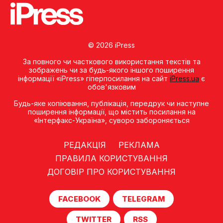
© 2026 iPress
За повного чи часткового використання текстів та
зображень чи за будь-якого іншого поширення
інформації «iPress» гіперпосилання на сайт
iPress.ua
є
обов'язковим
Будь-яке копiювання, публiкацiя, передрук чи наступне
поширення iнформацiї, що мiстить посилання на
«Iнтерфакс-Україна», суворо забороняється
РЕДАКЦІЯ
РЕКЛАМА
ПРАВИЛА КОРИСТУВАННЯ
ДОГОВІР ПРО КОРИСТУВАННЯ
FACEBOOK
TELEGRAM
TWITTER
RSS