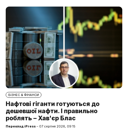
БІЗНЕС & ФІНАНСИ
Нафтові гіганти готуються до
дешевшої нафти. І правильно
роблять – Хав'єр Блас
Переклад iPress
– 07 серпня 2026, 09:15