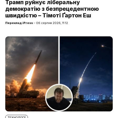
Трамп руйнує ліберальну
демократію з безпрецедентною
швидкістю – Тімоті Ґартон Еш
Переклад iPress
– 06 серпня 2026, 11:12
ТЕХНОЛОГІЇ