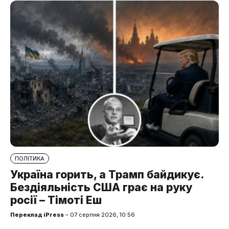
ПОЛІТИКА
Україна горить, а Трамп байдикує.
Бездіяльність США грає на руку
росії – Тімоті Еш
Переклад iPress
– 07 серпня 2026, 10:56