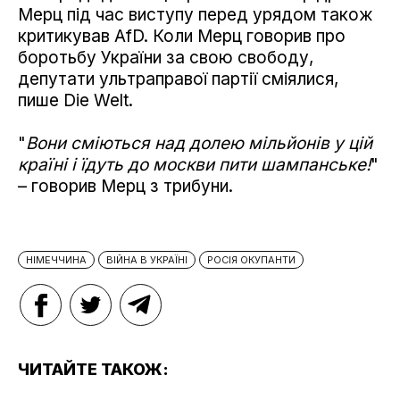
Мерц під час виступу перед урядом також
критикував AfD. Коли Мерц говорив про
боротьбу України за свою свободу,
депутати ультраправої партії сміялися,
пише Die Welt.
"
Вони сміються над долею мільйонів у цій
країні і їдуть до москви пити шампанське!
"
– говорив Мерц з трибуни.
НІМЕЧЧИНА
ВІЙНА В УКРАЇНІ
РОСІЯ ОКУПАНТИ
ЧИТАЙТЕ ТАКОЖ: