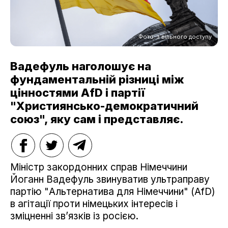
Фото: з вільного доступу
Вадефуль наголошує на
фундаментальній різниці між
цінностями AfD і партії
"Християнсько-демократичний
союз", яку сам і представляє.
Міністр закордонних справ Німеччини
Йоганн Вадефуль звинуватив ультраправу
партію "Альтернатива для Німеччини" (AfD)
в агітації проти німецьких інтересів і
зміцненні зв’язків із росією.