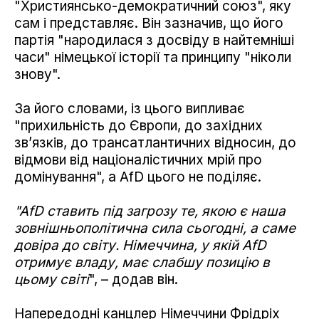
"Християнсько-демократичний союз", яку
сам і представляє. Він зазначив, що його
партія "народилася з досвіду в найтемніші
часи" німецької історії та принципу "ніколи
знову".
За його словами, із цього випливає
"прихильність до Європи, до західних
зв’язків, до трансатлантичних відносин, до
відмови від націоналістичних мрій про
домінування", а AfD цього не поділяє.
"AfD ставить під загрозу те, якою є наша
зовнішньополітична сила сьогодні, а саме
довіра до світу. Німеччина, у якій AfD
отримує владу, має слабшу позицію в
цьому світі
", – додав він.
Напередодні канцлер Німеччини Фрідріх