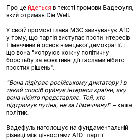
Про це
йдеться
в тексті промови Вадефуля,
який отримав Die Welt.
У своїй промові глава МЗС звинувачує AfD
у тому, що партія виступає проти інтересів
Німеччини й основ німецької демократії, і
що вона "«отруює кожну політичну
боротьбу за ефективні дії гаслами нібито
простих рішень".
"Вона підіграє російському диктатору і в
такий спосіб руйнує інтереси країни, яку
вона нібито представляє. Той, хто
підтримує путіна, не за Німеччину!
" – каже
політик.
Вадефуль наголошує на фундаментальній
різниці між цінностями AfD і партії