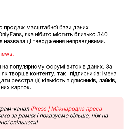
о продаж масштабної бази даних
nlyFans, яка нібито містить близько 340
ans назвала ці твердження неправдивими.
news.
на популярному форумі витоків даних. За
як творців контенту, так і підписників: імена
ти реєстрації, кількість підписників, лайків,
жних карток.
еграм-канал
iPress | Міжнародна преса
мо за рамки і показуємо більше, ніж на
ної спільноти!