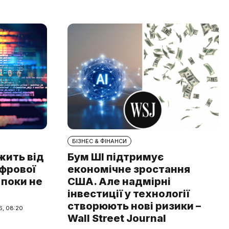
БІЗНЕС & ФІНАНСИ
жить від
Бум ШІ підтримує
ифрової
економічне зростання
 поки не
США. Але надмірні
інвестиції у технології
створюють нові ризики –
6, 08:20
Wall Street Journal