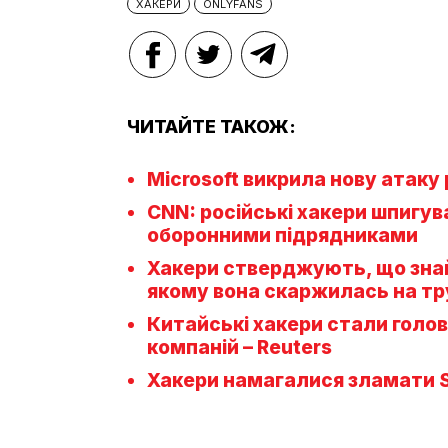
ХАКЕРИ
ONLYFANS
ЧИТАЙТЕ ТАКОЖ:
Microsoft викрила нову атаку 
CNN: російські хакери шпигу
оборонними підрядниками
Хакери стверджують, що зна
якому вона скаржилась на т
Китайські хакери стали голов
компаній – Reuters
Хакери намагалися зламати 