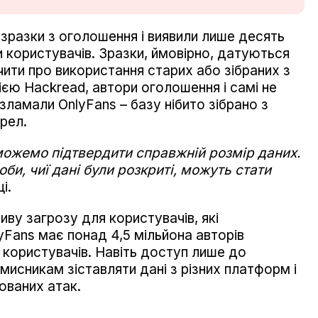
зразки з оголошення і виявили лише десять
и користувачів. Зразки, ймовірно, датуються
ити про використання старих або зібраних з
ією Hackread, автори оголошення і самі не
амали OnlyFans – базу нібито зібрано з
ерел.
 можемо підтвердити справжній розмір даних.
оби, чиї дані були розкриті, можуть стати
і.
иву загрозу для користувачів, які
yFans має понад 4,5 мільйона авторів
 користувачів. Навіть доступ лише до
исникам зіставляти дані з різних платформ і
ованих атак.