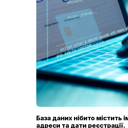
База даних нібито містить 
адреси та дати реєстрації.