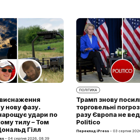
ПОЛІТИКА
а виснаження
Трамп знову поси
у нову фазу.
торговельні погроз
нарощує удари по
разу Європа не вед
ому тилу – Том
Politico
Дональд Гілл
Переклад iPress
– 03 серпня 2026
ss
– 04 серпня 2026, 08:39