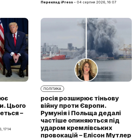
Переклад iPress
– 04 серпня 2026, 16:07
ПОЛІТИКА
лює
росія розширює тіньову
и. Цього
війну проти Європи.
еться –
Румунія і Польща дедалі
частіше опиняються під
ударом кремлівських
, 17:14
провокацій – Елісон Мутлер