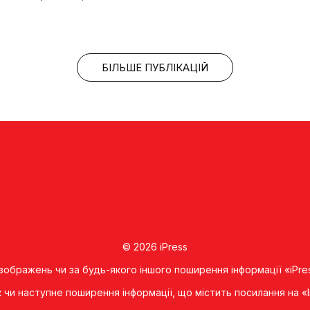
БІЛЬШЕ ПУБЛІКАЦІЙ
© 2026 iPress
 зображень чи за будь-якого іншого поширення інформації «iPre
к чи наступне поширення iнформацiї, що мiстить посилання на 