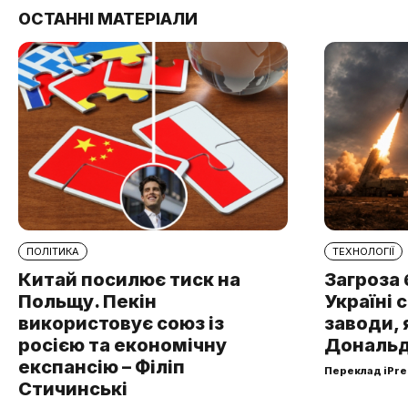
ОСТАННІ МАТЕРІАЛИ
ПОЛІТИКА
ТЕХНОЛОГІЇ
Китай посилює тиск на
Загроза 
Польщу. Пекін
Україні 
використовує союз із
заводи, 
росією та економічну
Дональд
експансію – Філіп
Переклад iPre
Стичинські