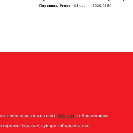
Переклад iPress
– 03 серпня 2026, 12:50
ss» гіперпосилання на сайт
iPress.ua
є обов'язковим
«Iнтерфакс-Україна», суворо забороняється