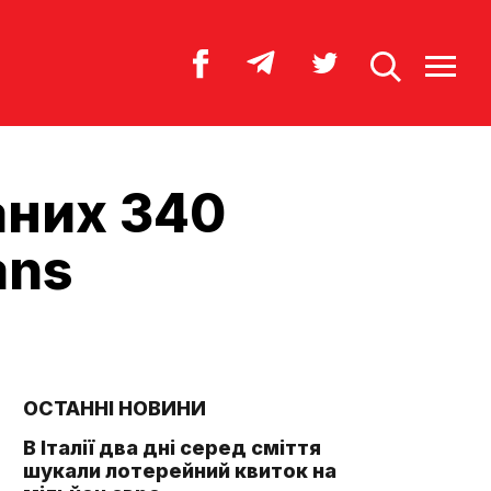
аних 340
ans
ОСТАННІ НОВИНИ
В Італії два дні серед сміття
шукали лотерейний квиток на