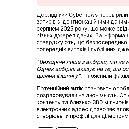
Дослідники Cybernews перевірили 
записів з ідентифікаційними даним
серпнем 2025 року, що може свідч
різних джерел даних. За інформац
стверджують, що безпосередньо зл
попередніх витоків і публічних дж
"Виходячи лише з вибірки, ми не
Однак вибірка вказує на те, що ос
цілями фішингу"
, – пояснили фахівц
Потенційний витік становить особл
розраховували на анонімність. Onl
контенту та близько 380 мільйонів
електронних адрес дозволяє зловм
створювати профілі для цілеспрям