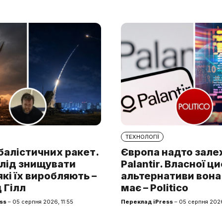
ТЕХНОЛОГІЇ
балістичних ракет.
Європа надто зале
слід знищувати
Palantir. Власної ц
які їх виробляють –
альтернативи вона
 Гілл
має – Politico
ss
– 05 серпня 2026, 11:55
Переклад iPress
– 05 серпня 202