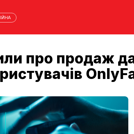
ІЙНА
или про продаж д
ористувачів OnlyF