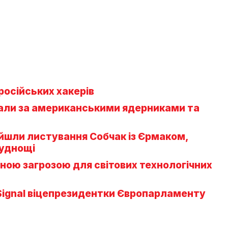
російських хакерів
вали за американськими ядерниками та
йшли листування Собчак із Єрмаком,
руднощі
ною загрозою для світових технологічних
Signal віцепрезидентки Європарламенту