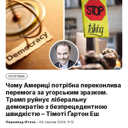
ПОЛІТИКА
Чому Америці потрібна переконлива
перемога за угорським зразком.
Трамп руйнує ліберальну
демократію з безпрецедентною
швидкістю – Тімоті Ґартон Еш
Переклад iPress
– 06 серпня 2026, 11:12