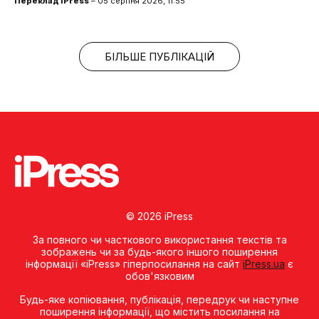
Переклад iPress
– 05 серпня 2026, 11:55
БІЛЬШЕ ПУБЛІКАЦІЙ
© 2026 iPress
За повного чи часткового використання текстів та
зображень чи за будь-якого іншого поширення
інформації «iPress» гіперпосилання на сайт
iPress.ua
є
обов'язковим
Будь-яке копiювання, публiкацiя, передрук чи наступне
поширення iнформацiї, що мiстить посилання на