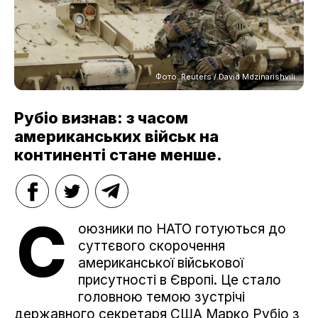
Фото: Reuters / David Mdzinarishvili
Рубіо визнав: з часом
американських військ на
континенті стане менше.
С
оюзники по НАТО готуються до
суттєвого скорочення
американської військової
присутності в Європі. Це стало
головною темою зустрічі
державного секретаря США Марко Рубіо з