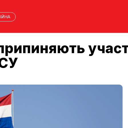
ІЙНА
припиняють участ
ЗСУ