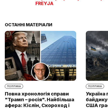
FREYJA
ОСТАННІ МАТЕРІАЛИ
ПОЛІТИКА
ПОЛІТИКА
Повна хронологія справи
Україна 
"Трамп – росія". Найбільша
байдикує
афера: Кіслін, Скороход і
США грає