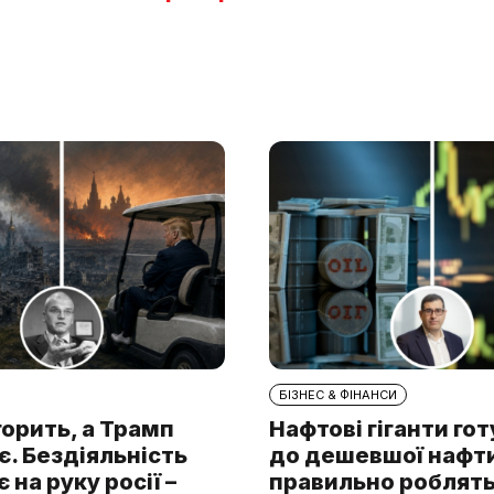
БІЗНЕС & ФІНАНСИ
горить, а Трамп
Нафтові гіганти го
. Бездіяльність
до дешевшої нафти.
 на руку росії –
правильно роблять