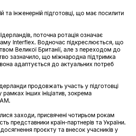
 та інженерній підготовці, що має посилити
ідерландів, поточна ротація означає
аму Interflex. Водночас підкреслюється, що
ицтвом Великої Британії, але з переходом до
тво зазначило, що міжнародна підтримка
р вона адаптується до актуальних потреб
Нідерланди продовжать участь у підготовці
 рамках інших ініціатив, зокрема
MAM.
улися заходи, присвячені чотирьом рокам
сть представники країн-партнерів та України.
 досягнення проєкту та внесок учасників у