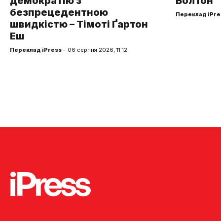
демократію з
Болтон
безпрецедентною
Переклад iPre
швидкістю – Тімоті Ґартон
Еш
Переклад iPress
– 06 серпня 2026, 11:12