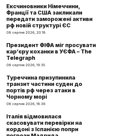
Ексчиновники Німеччини,
Франції та США закликали
передати заморожені активи
рф новій структурі ЄС
08 серпня 2026, 20:18
Президент ФІФА міг просувати
кар’єру коханки в УЄФА – The
Telegraph
08 серпня 2026, 19:35
Туреччина призупинила
транзит частини суден до
портів рф через атаки в
Чорному морі
08 серпня 2026, 18:36
Італія відмовилася
скасовувати перевірки на
кордоні з Іспанією попри
погрози Мадрида