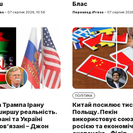
ш
Блас
ss
– 07 серпня 2026, 10:56
Переклад iPress
– 07 серпня 2026
ПОЛІТИКА
 Трампа Ірану
Китай посилює тис
ширшу реальність.
Польщу. Пекін
рані та Україні
використовує союз 
ов’язані – Джон
росією та економі