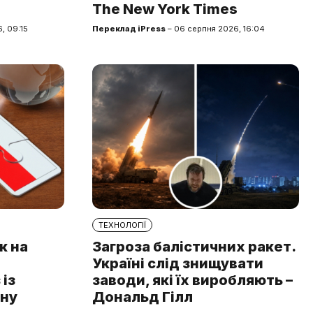
The New York Times
, 09:15
Переклад iPress
– 06 серпня 2026, 16:04
ТЕХНОЛОГІЇ
к на
Загроза балістичних ракет.
Україні слід знищувати
із
заводи, які їх виробляють –
чну
Дональд Гілл