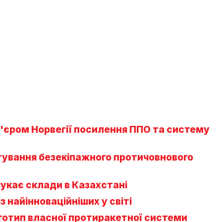
м'єром Норвегії посилення ППО та систему
ування безекіпажного протичовнового
шукає склади в Казахстані
 найінноваційніших у світі
тотип власної протиракетної системи