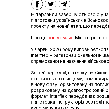
Нідерланди завершують свою участ
підготовки українських військовос
проєкту на новий етап, що передба
Про це
повідомляє
Міністерство о
У червні 2026 року виповнюється 
Interflex – багатонаціональної ініц
спрямованої на навчання військов
За цей період підготовку пройшли 
включно з піхотинцями, командира
в нову фазу, орієнтовану на поглиб
розраховану на довгостроковий р
формат Interflex передбачає розш
підготовка інструкторів вертолітно
курс минулого місяця.