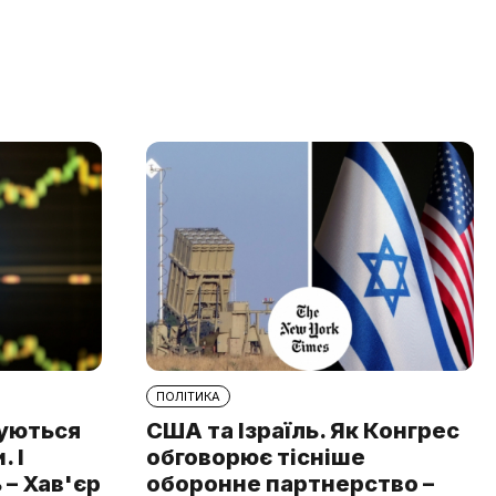
ПОЛІТИКА
туються
США та Ізраїль. Як Конгрес
 І
обговорює тісніше
 – Хав'єр
оборонне партнерство –