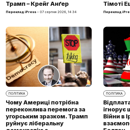
Трамп – Крейг Анґер
Тімоті Е
Переклад iPress
– 07 серпня 2026, 14:34
Переклад iPre
ПОЛІТИКА
ПОЛІТИКА
Чому Америці потрібна
Відплата
переконлива перемога за
ігнорує 
угорським зразком. Трамп
Війни в І
руйнує ліберальну
взаємоп