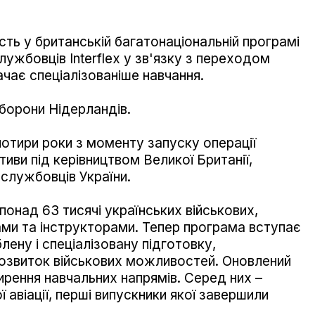
ь у британській багатонаціональній програмі
лужбовців Interflex у зв'язку з переходом
чає спеціалізованіше навчання.
борони Нідерландів.
чотири роки з моменту запуску операції
іативи під керівництвом Великої Британії,
ослужбовців України.
понад 63 тисячі українських військових,
ми та інструкторами. Тепер програма вступає
лену і спеціалізовану підготовку,
озвиток військових можливостей. Оновлений
ирення навчальних напрямів. Серед них –
ї авіації, перші випускники якої завершили