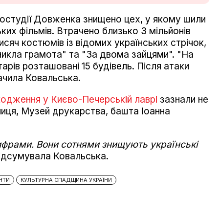
ностудії Довженка знищено цех, у якому шили
ких фільмів. Втрачено близько 3 мільйонів
исяч костюмів із відомих українських стрічок,
Зникла грамота" та "За двома зайцями". "На
тарів розташовані 15 будівель. Після атаки
значила Ковальська.
одження у Києво-Печерській лаврі
зазнали не
ниця, Музей друкарства, башта Іоанна
ифрами. Вони сотнями знищують українські
ідсумувала Ковальська.
НТИ
КУЛЬТУРНА СПАДЩИНА УКРАЇНИ