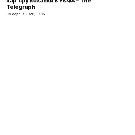
кар’єру коханки в УЄФА – The
Telegraph
08 серпня 2026, 19:35