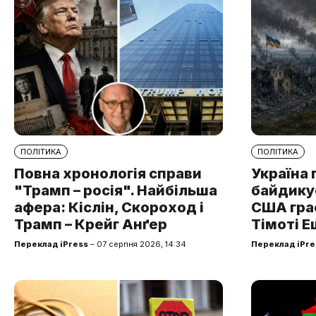
ПОЛІТИКА
ПОЛІТИКА
Повна хронологія справи
Україна 
"Трамп – росія". Найбільша
байдикує
афера: Кіслін, Скороход і
США грає
Трамп – Крейг Анґер
Тімоті Е
Переклад iPress
– 07 серпня 2026, 14:34
Переклад iPre