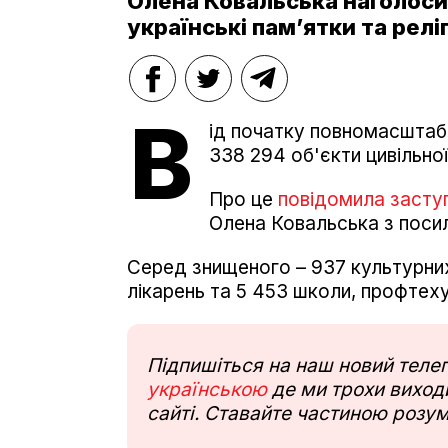
Олена Ковальська наголоси
українські пам’ятки та релі
В
ід початку повномасштабн
338 294 об'єкти цивільно
Про це
повідомила засту
Олена Ковальська з поси
Серед знищеного – 937 культурних 
лікарень та 5 453 школи, профтех
Підпишіться на наш новий тел
українською
де ми трохи виходи
сайті. Ставайте частиною розум