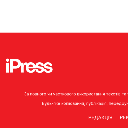
За повного чи часткового використання текстів та
Будь-яке копiювання, публiкацiя, передру
РЕДАКЦІЯ
РЕ