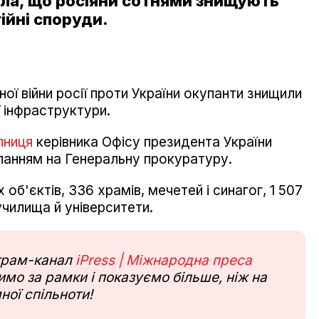
ла, що росіяни сотнями знищують
гійні споруди.
ої війни росії проти України окупанти знищили
ї інфраструктури.
пниця
керівника Офісу президента України
ланням на Генеральну прокуратуру.
об'єктів, 336 храмів, мечетей і синагог, 1 507
училища й університети.
еграм-канал
iPress | Міжнародна преса
мо за рамки і показуємо більше, ніж на
ної спільноти!