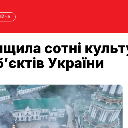
ІЙНА
ищила сотні культ
б’єктів України