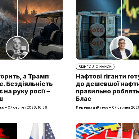
БІЗНЕС & ФІНАНСИ
горить, а Трамп
Нафтові гіганти го
. Бездіяльність
до дешевшої нафти.
 на руку росії –
правильно роблять
ш
Блас
ss
– 07 серпня 2026, 10:56
Переклад iPress
– 07 серпня 2026