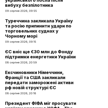
українського посла після
вибуху безпілотника
09 серпня 2026, 09:55
Туреччина закликала Україну
та росію припинити удари по
торговельних суднах у
Чорному морі
09 серпня 2026, 09:15
ЄС вніс ще €30 млн до Фонду
підтримки енергетики України
08 серпня 2026, 20:59
Ексчиновники Німеччини,
Франції та США закликали
передати заморожені активи
рф новій структурі ЄС
08 серпня 2026, 20:18
Президент ФІФА міг просувати