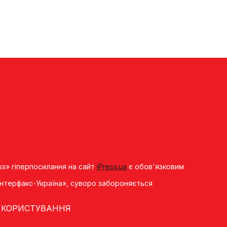
ss» гіперпосилання на сайт
iPress.ua
є обов'язковим
«Iнтерфакс-Україна», суворо забороняється
 КОРИСТУВАННЯ