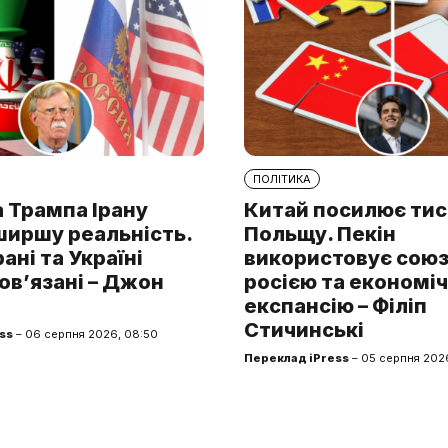
ПОЛІТИКА
 Трампа Ірану
Китай посилює тис
ширшу реальність.
Польщу. Пекін
рані та Україні
використовує союз 
ов’язані – Джон
росією та економі
експансію – Філіп
Стичинські
ss
– 06 серпня 2026, 08:50
Переклад iPress
– 05 серпня 2026