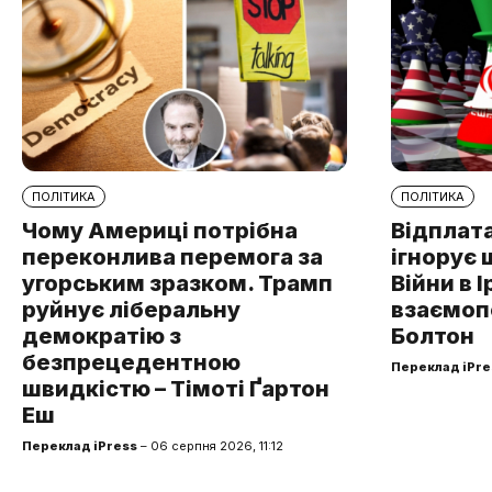
ПОЛІТИКА
ПОЛІТИКА
Чому Америці потрібна
Відплата
переконлива перемога за
ігнорує 
угорським зразком. Трамп
Війни в І
руйнує ліберальну
взаємоп
демократію з
Болтон
безпрецедентною
Переклад iPre
швидкістю – Тімоті Ґартон
Еш
Переклад iPress
– 06 серпня 2026, 11:12