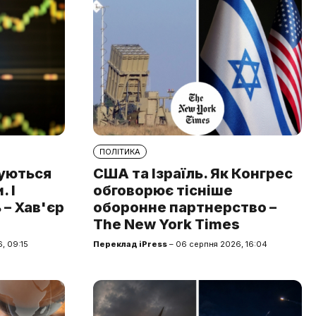
ПОЛІТИКА
туються
США та Ізраїль. Як Конгрес
 І
обговорює тісніше
 – Хав'єр
оборонне партнерство –
The New York Times
, 09:15
Переклад iPress
– 06 серпня 2026, 16:04