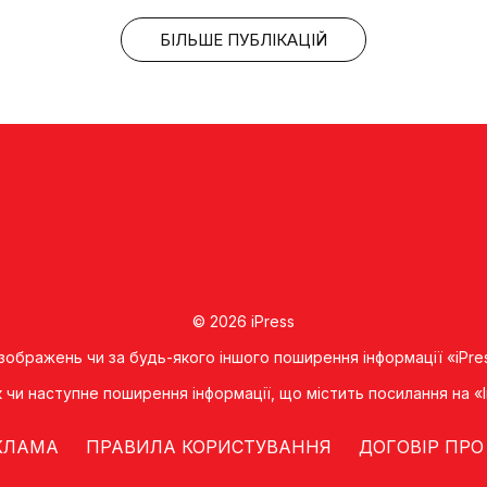
БІЛЬШЕ ПУБЛІКАЦІЙ
© 2026 iPress
 зображень чи за будь-якого іншого поширення інформації «iPre
к чи наступне поширення iнформацiї, що мiстить посилання на 
КЛАМА
ПРАВИЛА КОРИСТУВАННЯ
ДОГОВІР ПРО