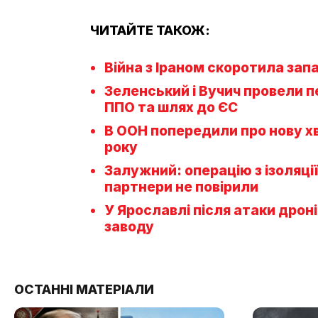
ЧИТАЙТЕ ТАКОЖ:
Війна з Іраном скоротила за
Зеленський і Вучич провели пе
ППО та шлях до ЄС
В ООН попередили про нову х
року
Залужний: операцію з ізоляці
партнери не повірили
У Ярославлі після атаки дрон
заводу
ОСТАННІ МАТЕРІАЛИ