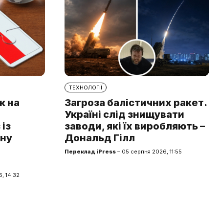
ТЕХНОЛОГІЇ
к на
Загроза балістичних ракет.
Україні слід знищувати
із
заводи, які їх виробляють –
чну
Дональд Гілл
Переклад iPress
– 05 серпня 2026, 11:55
, 14:32