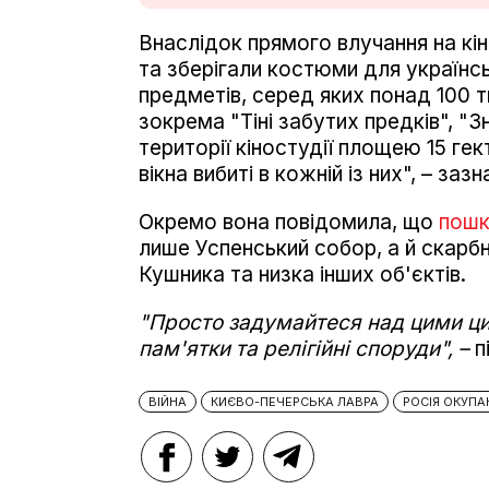
Внаслідок прямого влучання на кі
та зберігали костюми для українсь
предметів, серед яких понад 100 т
зокрема "Тіні забутих предків", "
території кіностудії площею 15 гек
вікна вибиті в кожній із них", – за
Окремо вона повідомила, що
пошк
лише Успенський собор, а й скарб
Кушника та низка інших об'єктів.
"Просто задумайтеся над цими ц
пам'ятки та релігійні споруди", –
п
ВІЙНА
КИЄВО-ПЕЧЕРСЬКА ЛАВРА
РОСІЯ ОКУПА