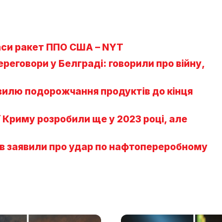
паси ракет ППО США – NYT
реговори у Белграді: говорили про війну,
вилю подорожчання продуктів до кінця
ї Криму розробили ще у 2023 році, але
ів заявили про удар по нафтопереробному