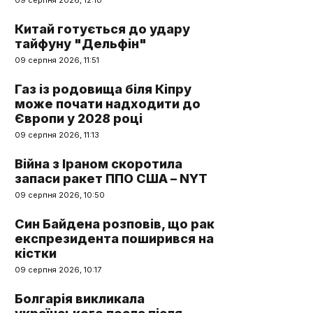
09 серпня 2026, 12:10
Китай готується до удару
тайфуну "Дельфін"
09 серпня 2026, 11:51
Газ із родовища біля Кіпру
може почати надходити до
Європи у 2028 році
09 серпня 2026, 11:13
Війна з Іраном скоротила
запаси ракет ППО США – NYT
09 серпня 2026, 10:50
Син Байдена розповів, що рак
експрезидента поширився на
кістки
09 серпня 2026, 10:17
Болгарія викликала