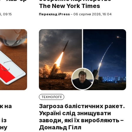
The New York Times
, 09:15
Переклад iPress
– 06 серпня 2026, 16:04
ТЕХНОЛОГІЇ
к на
Загроза балістичних ракет.
Україні слід знищувати
із
заводи, які їх виробляють –
чну
Дональд Гілл