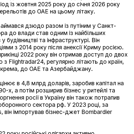
ріод із жовтня 2025 року до січня 2026 року
ерельотів до ОАЕ на цьому літаку.
займався дзюдо разом із путіним у Санкт-
ора до влади став одним із найбільших
у будівництві та інфраструктурі. Він
ями з 2014 року після анексії Криму росією.
априкінці 2022 року він отримав доступ до двох
но з Flightradar24, регулярно літають до країн,
зокрема, до ОАЕ та Азербайджану.
цінює в 4,8 млрд доларів, заробив капітал на
0-х, а потім розширив бізнес у ритейлі та
оргнення росії в Україну він також потрапив
 оборонного сектора рф. У 2023 році, за
s, він імпортував бізнес-джет Bombardier
2 року російські олігархи активно