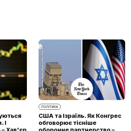
ПОЛІТИКА
туються
США та Ізраїль. Як Конгрес
 І
обговорює тісніше
 – Хав'єр
оборонне партнерство –