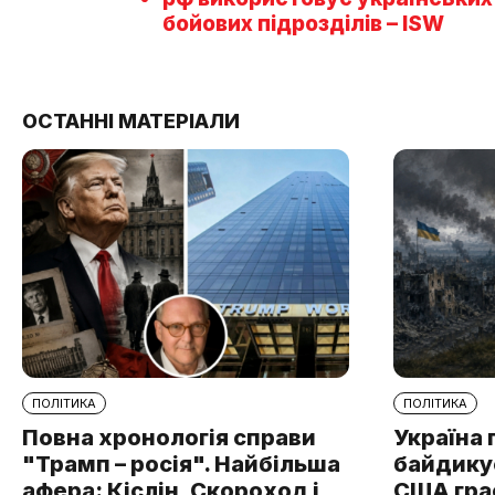
бойових підрозділів – ISW
ОСТАННІ МАТЕРІАЛИ
ПОЛІТИКА
ПОЛІТИКА
Повна хронологія справи
Україна 
"Трамп – росія". Найбільша
байдикує
афера: Кіслін, Скороход і
США грає