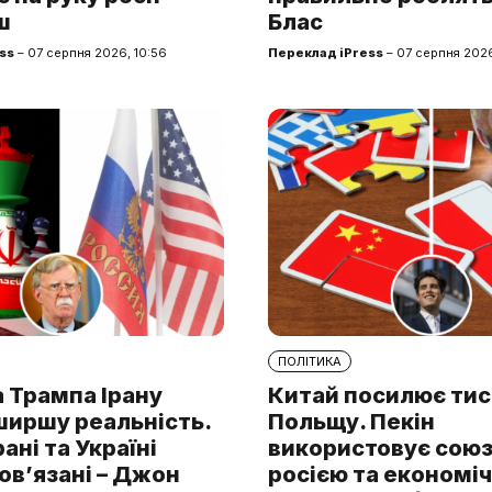
ш
Блас
ss
– 07 серпня 2026, 10:56
Переклад iPress
– 07 серпня 2026
ПОЛІТИКА
 Трампа Ірану
Китай посилює тис
ширшу реальність.
Польщу. Пекін
рані та Україні
використовує союз 
ов’язані – Джон
росією та економі