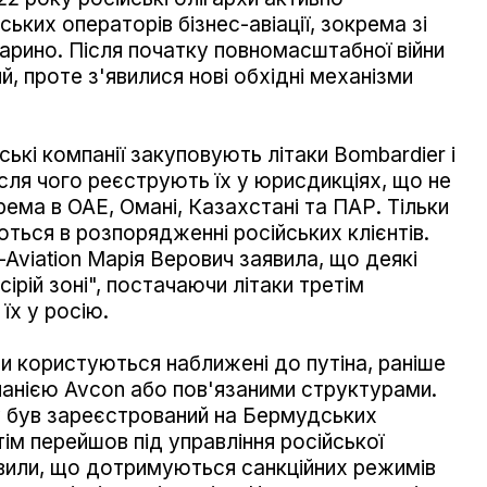
ких операторів бізнес-авіації, зокрема зі
рино. Після початку повномасштабної війни
, проте з'явилися нові обхідні механізми
ькі компанії закуповують літаки Bombardier і
ісля чого реєструють їх у юрисдикціях, що не
рема в ОАЕ, Омані, Казахстані та ПАР. Тільки
ються в розпорядженні російських клієнтів.
Aviation Марія Верович заявила, що деякі
ірій зоні", постачаючи літаки третім
їх у росію.
ими користуються наближені до путіна, раніше
анією Avcon або пов'язаними структурами.
 був зареєстрований на Бермудських
тім перейшов під управління російської
аявили, що дотримуються санкційних режимів