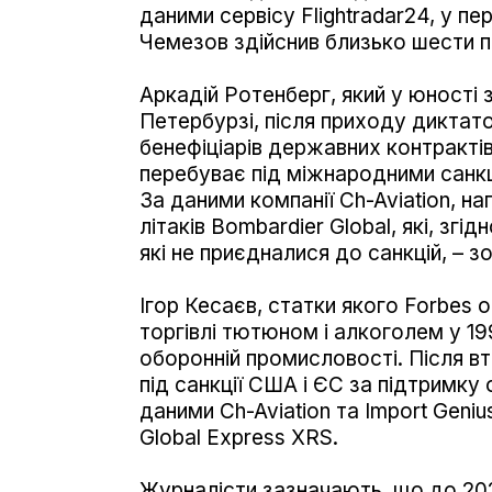
даними сервісу Flightradar24, у пе
Чемезов здійснив близько шести п
Аркадій Ротенберг, який у юності 
Петербурзі, після приходу диктат
бенефіціарів державних контрактів 
перебуває під міжнародними санкці
За даними компанії Ch-Aviation, н
літаків Bombardier Global, які, згід
які не приєдналися до санкцій, – 
Ігор Кесаєв, статки якого Forbes о
торгівлі тютюном і алкоголем у 199
оборонній промисловості. Після вт
під санкції США і ЄС за підтримку
даними Ch-Aviation та Import Geniu
Global Express XRS.
Журналісти зазначають, що до 202