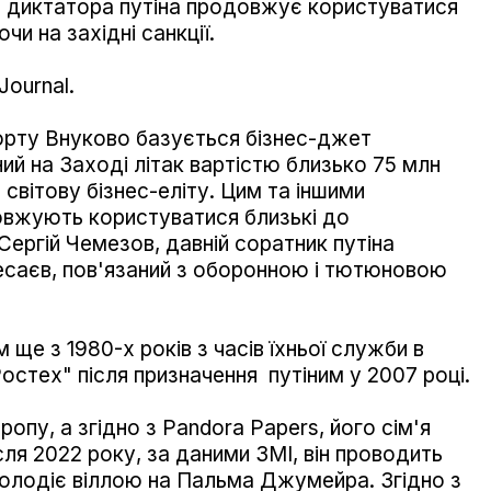
я диктатора путіна продовжує користуватися
чи на західні санкції.
Journal.
рту Внуково базується бізнес-джет
ий на Заході літак вартістю близько 75 млн
 світову бізнес-еліту. Цим та іншими
вжують користуватися близькі до
Сергій Чемезов, давній соратник путіна
Кесаєв, пов'язаний з оборонною і тютюновою
 ще з 1980-х років з часів їхньої служби в
Ростех" після призначення путіним у 2007 році.
ропу, а згідно з Pandora Papers, його сім'я
сля 2022 року, за даними ЗМІ, він проводить
 володіє віллою на Пальма Джумейра. Згідно з