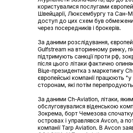
користувалися послугами європейсь
Швейцарії, Люксембургу та Сан-Ма
доступ до цих схем був обмежений
через посередників і брокерів.
За даними розслідування, європейс
Gulfstream на вторинному ринку, п
підтримують санкції проти рф, зок
після цього літаки фактично опиня
Віце-президентка з маркетингу Ch-
європейські компанії працюють "у с
сторонам, які потім перепродують 
За даними Ch-Aviation, літаки, як
обслуговувалися віденською комп
Зокрема, борт Чемезова спочатку
островах і управлявся Avcon, а по
компанії Tarp Aviation. В Avcon з