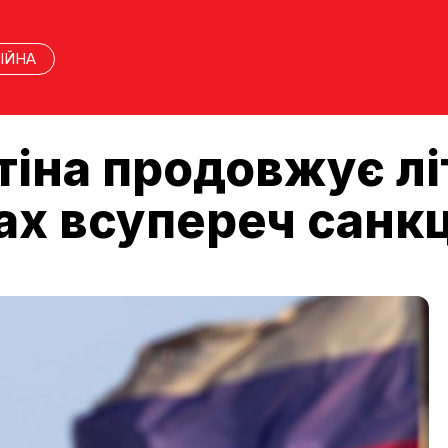
ІЙНА
тіна продовжує лі
ах всупереч санк