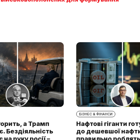
БІЗНЕС & ФІНАНСИ
горить, а Трамп
Нафтові гіганти го
. Бездіяльність
до дешевшої нафти.
 на руку росії –
правильно роблять