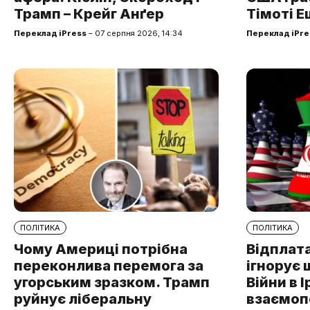
Трамп – Крейг Анґер
Тімоті Е
Переклад iPress
– 07 серпня 2026, 14:34
Переклад iPre
ПОЛІТИКА
ПОЛІТИКА
Чому Америці потрібна
Відплата
переконлива перемога за
ігнорує 
угорським зразком. Трамп
Війни в І
руйнує ліберальну
взаємоп