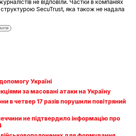
 журналістів не відповіли. Частки в компаніях
 структурою SecuTrust, яка також не надала
АНТИ
допомогу Україні
нкціями за масовані атаки на Україну
рони в четвер 17 разів порушили повітряний
меччини не підтвердило інформацію про
4
х військовополонених для формування