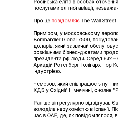
Російська еліта в особах оточенн
послугами елітної авіації, незважаю
Про це
повідомляє
The Wall Street 
Приміром, у московському аеропо
Bombardier Global 7500, побудован
доларів, який зазвичай обслуговує
розкішними бізнес-джетами продо
президента рф люди. Серед них – 
Аркадій Ротенберг і олігарх Ігор 
індустрією.
Чемезов, який співпрацює з путіним
КДБ у Східній Німеччині, очолив "
Раніше він регулярно відвідував Єв
володіла нерухомістю в Іспанії. Пі
час в ОАЕ, де, як повідомлялося,