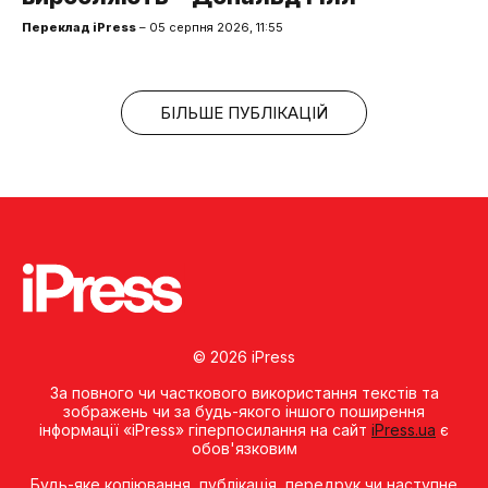
Переклад iPress
– 05 серпня 2026, 11:55
БІЛЬШЕ ПУБЛІКАЦІЙ
© 2026 iPress
За повного чи часткового використання текстів та
зображень чи за будь-якого іншого поширення
інформації «iPress» гіперпосилання на сайт
iPress.ua
є
обов'язковим
Будь-яке копiювання, публiкацiя, передрук чи наступне