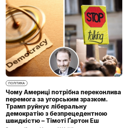
ПОЛІТИКА
Чому Америці потрібна переконлива
перемога за угорським зразком.
Трамп руйнує ліберальну
демократію з безпрецедентною
швидкістю – Тімоті Ґартон Еш