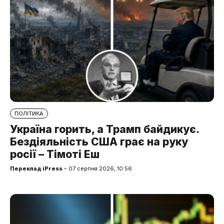
ПОЛІТИКА
Україна горить, а Трамп байдикує.
Бездіяльність США грає на руку
росії – Тімоті Еш
Переклад iPress
– 07 серпня 2026, 10:56