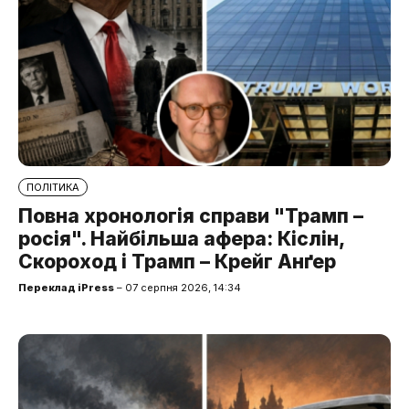
ПОЛІТИКА
Повна хронологія справи "Трамп –
росія". Найбільша афера: Кіслін,
Скороход і Трамп – Крейг Анґер
Переклад iPress
– 07 серпня 2026, 14:34