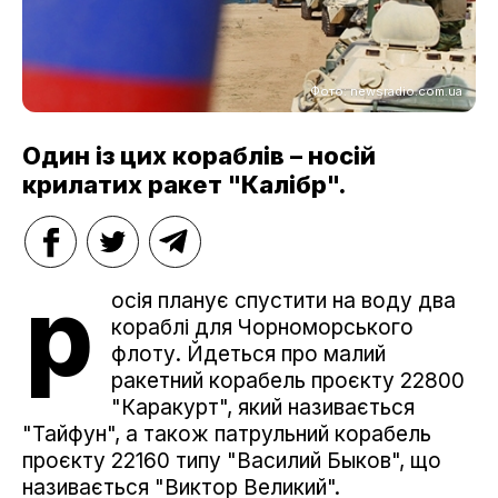
Фото: newsradio.com.ua
Один із цих кораблів – носій
крилатих ракет "Калібр".
р
осія планує спустити на воду два
кораблі для Чорноморського
флоту. Йдеться про малий
ракетний корабель проєкту 22800
"Каракурт", який називається
"Тайфун", а також патрульний корабель
проєкту 22160 типу "Василий Быков", що
називається "Виктор Великий".