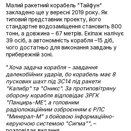
Малий ракетний корабель "Тайфун"
закладено ще у вересні 2019 року. Як
типовий представник проекту, його
стандартне водозаміщення становить 800
тонн, а довжина – 67 метрів. Екіпаж налічує
39 осіб, а автономність корабля –15 діб,
чого достатньо для виконання завдань у
прибережній зоні.
"
Хоча задача корабля – завдання
далекобійних ударів, бо корабель має 8
пускових шахт під 3С14 під ракети
"Калибр" та "Оникс". За протиповітряну
оборону корабля відповідає ЗРГК
"Панцирь-МЕ", а головним
радіолокаційним озброєнням є РЛС
"Минерал-М" з бойовою інформаційно-
керуючою системою "Сигма""
, –
розповідає видання.