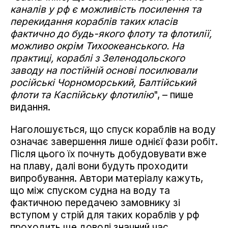
каналів у рф є можливість посилення та
перекидання кораблів таких класів
фактично до будь-якого флоту та флотилії,
можливо окрім Тихоокеанського. На
практиці, кораблі з Зеленодольского
заводу на постійній основі посилювали
російські Чорноморський, Балтійський
флоти та Каспійську флотилію
", – пише
видання.
Наголошується, що спуск кораблів на воду
означає завершення лише однієї фази робіт.
Після цього їх почнуть добудовувати вже
на плаву, далі вони будуть проходити
випробування. Автори матеріалу кажуть,
що між спуском судна на воду та
фактичною передачею замовнику зі
вступом у стрій для таких кораблів у рф
проходить ще доволі значний час.