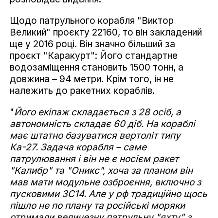
Щодо патрульного корабля "Виктор
Великий" проєкту 22160, то він закладений
ще у 2016 році. Він значно більший за
проєкт "Каракурт": Його стандартне
водозаміщення становить 1500 тонн, а
довжина – 94 метри. Крім того, ін не
належить до ракетних кораблів.
"
Його екіпаж складається з 28 осіб, а
автономність складає 60 діб. На кораблі
має штатно базуватися вертоліт типу
Ка-27. Задача корабля – саме
патрулювання і він не є носієм ракет
"Калибр" та "Оникс", хоча за планом він
мав мати модульне озброєння, включно з
пусковими 3С14. Але у рф традиційно щось
пішло не по плану та російські моряки
отримали величезну патрульну "яхту" з