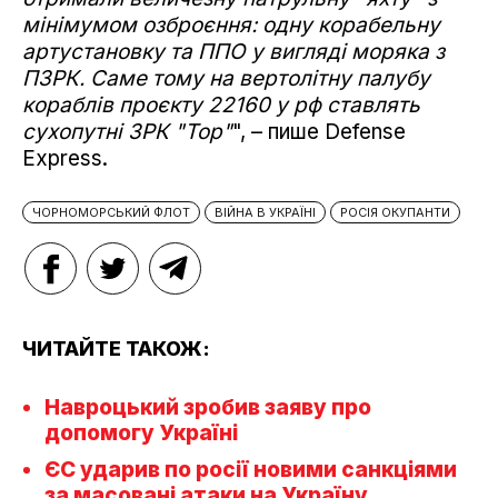
мінімумом озброєння: одну корабельну
артустановку та ППО у вигляді моряка з
ПЗРК. Саме тому на вертолітну палубу
кораблів проєкту 22160 у рф ставлять
сухопутні ЗРК "Тор"
", – пише Defense
Express.
ЧОРНОМОРСЬКИЙ ФЛОТ
ВІЙНА В УКРАЇНІ
РОСІЯ ОКУПАНТИ
ЧИТАЙТЕ ТАКОЖ:
Навроцький зробив заяву про
допомогу Україні
ЄС ударив по росії новими санкціями
за масовані атаки на Україну