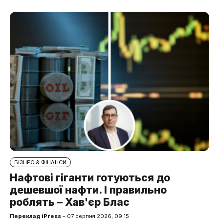
БІЗНЕС & ФІНАНСИ
Нафтові гіганти готуються до
дешевшої нафти. І правильно
роблять – Хав'єр Блас
Переклад iPress
– 07 серпня 2026, 09:15