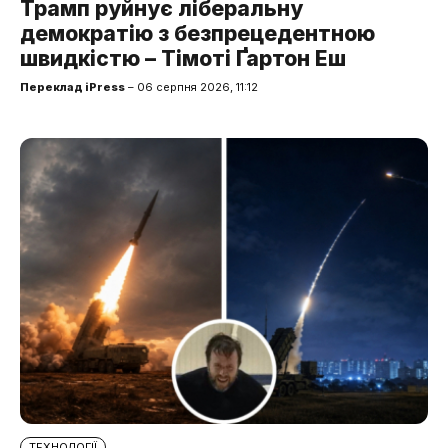
Трамп руйнує ліберальну
демократію з безпрецедентною
швидкістю – Тімоті Ґартон Еш
Переклад iPress
– 06 серпня 2026, 11:12
ТЕХНОЛОГІЇ