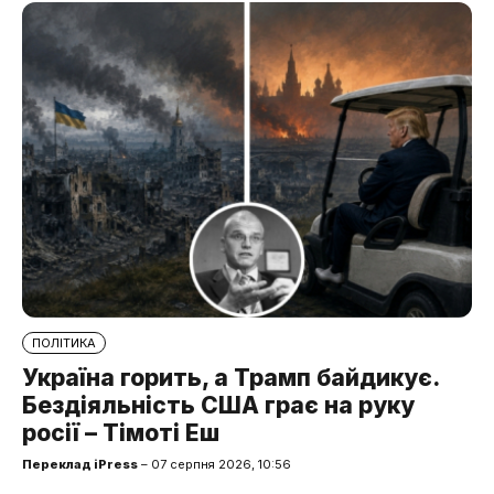
ПОЛІТИКА
Україна горить, а Трамп байдикує.
Бездіяльність США грає на руку
росії – Тімоті Еш
Переклад iPress
– 07 серпня 2026, 10:56