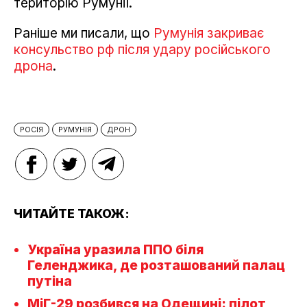
територію Румунії.
Раніше ми писали, що
Румунія закриває
консульство рф після удару російського
дрона
.
РОСІЯ
РУМУНІЯ
ДРОН
ЧИТАЙТЕ ТАКОЖ:
Україна уразила ППО біля
Геленджика, де розташований палац
путіна
МіГ-29 розбився на Одещині: пілот