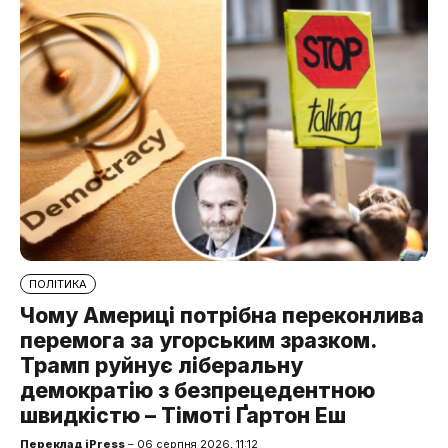
ПОЛІТИКА
Чому Америці потрібна переконлива
перемога за угорським зразком.
Трамп руйнує ліберальну
демократію з безпрецедентною
швидкістю – Тімоті Ґартон Еш
Переклад iPress
– 06 серпня 2026, 11:12