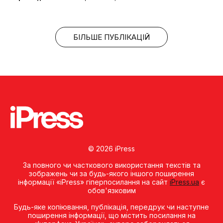
БІЛЬШЕ ПУБЛІКАЦІЙ
© 2026 iPress
За повного чи часткового використання текстів та
зображень чи за будь-якого іншого поширення
інформації «iPress» гіперпосилання на сайт
iPress.ua
є
обов'язковим
Будь-яке копiювання, публiкацiя, передрук чи наступне
поширення iнформацiї, що мiстить посилання на