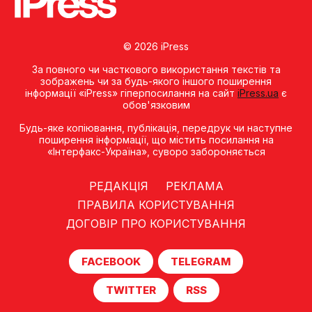
© 2026 iPress
За повного чи часткового використання текстів та
зображень чи за будь-якого іншого поширення
інформації «iPress» гіперпосилання на сайт
iPress.ua
є
обов'язковим
Будь-яке копiювання, публiкацiя, передрук чи наступне
поширення iнформацiї, що мiстить посилання на
«Iнтерфакс-Україна», суворо забороняється
РЕДАКЦІЯ
РЕКЛАМА
ПРАВИЛА КОРИСТУВАННЯ
ДОГОВІР ПРО КОРИСТУВАННЯ
FACEBOOK
TELEGRAM
TWITTER
RSS