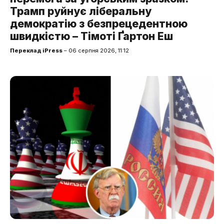
Трамп руйнує ліберальну
демократію з безпрецедентною
швидкістю – Тімоті Ґартон Еш
Переклад iPress
– 06 серпня 2026, 11:12