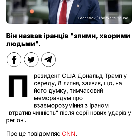
Facebook / The White House
Він назвав іранців "злими, хворими
людьми".
П
резидент США Дональд Трамп у
середу, 8 липня, заявив, що, на
його думку, тимчасовий
меморандум про
взаєморозуміння з Іраном
"втратив чинність" після серії нових ударів у
регіоні.
Про це повідомляє
CNN
.