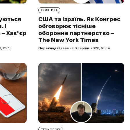
ПОЛІТИКА
туються
США та Ізраїль. Як Конгрес
 І
обговорює тісніше
 – Хав'єр
оборонне партнерство –
The New York Times
, 09:15
Переклад iPress
– 06 серпня 2026, 16:04
ТЕХНОЛОГІЇ