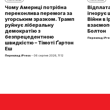
Чому Америці потрібна
Відплата
переконлива перемога за
ігнорує 
угорським зразком. Трамп
Війни в І
руйнує ліберальну
взаємоп
демократію з
Болтон
безпрецедентною
Переклад iPre
швидкістю – Тімоті Ґартон
Еш
Переклад iPress
– 06 серпня 2026, 11:12