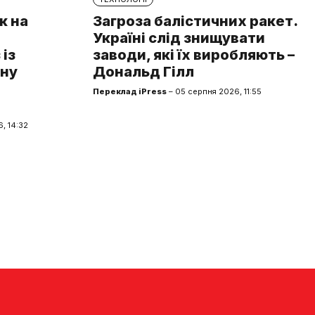
к на
Загроза балістичних ракет.
Україні слід знищувати
із
заводи, які їх виробляють –
чну
Дональд Гілл
Переклад iPress
– 05 серпня 2026, 11:55
, 14:32