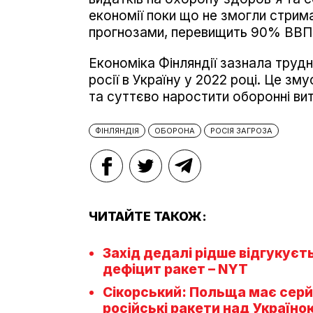
економії поки що не змогли стрим
прогнозами, перевищить 90% ВВП 
Економіка Фінляндії зазнала труд
росії в Україну у 2022 році. Це зм
та суттєво наростити оборонні вит
ФІНЛЯНДІЯ
ОБОРОНА
РОСІЯ ЗАГРОЗА
ЧИТАЙТЕ ТАКОЖ:
Захід дедалі рідше відгукуєть
дефіцит ракет – NYT
Сікорський: Польща має серй
російські ракети над Україно