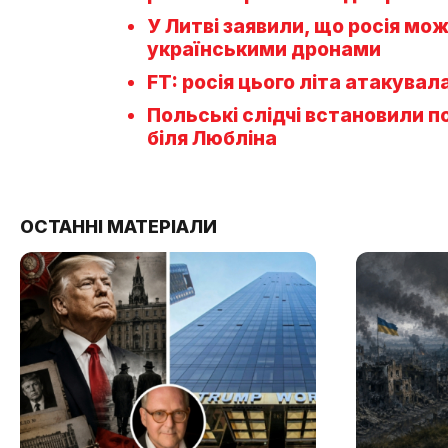
У Литві заявили, що росія м
українськими дронами
FT: росія цього літа атакувал
Польські слідчі встановили п
біля Любліна
ОСТАННІ МАТЕРІАЛИ