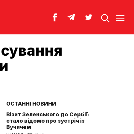
нсування
ки
ОСТАННІ НОВИНИ
Візит Зеленського до Сербії:
стало відомо про зустріч із
Вучичем