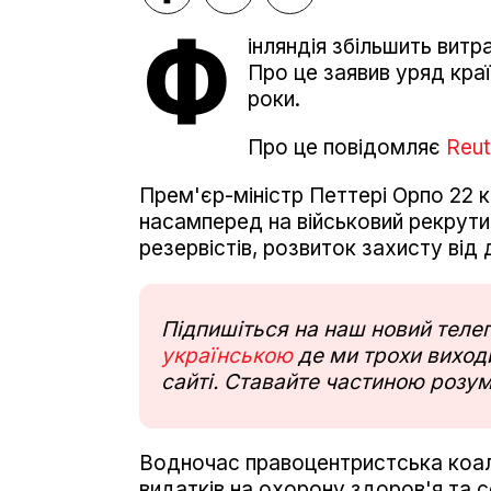
Ф
інляндія збільшить вит
Про це заявив уряд кра
роки.
Про це повідомляє
Reut
Прем'єр-міністр Петтері Орпо 22 
насамперед на військовий рекрутин
резервістів, розвиток захисту від
Підпишіться на наш новий тел
українською
де ми трохи виходи
сайті. Ставайте частиною розум
Водночас правоцентристська коал
видатків на охорону здоров'я та с