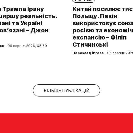
 Трампа Ірану
Китай посилює тис
ширшу реальність.
Польщу. Пекін
рані та Україні
використовує союз 
ов’язані – Джон
росією та економі
експансію – Філіп
Стичинські
ss
– 06 серпня 2026, 08:50
Переклад iPress
– 05 серпня 2026
БІЛЬШЕ ПУБЛІКАЦІЙ