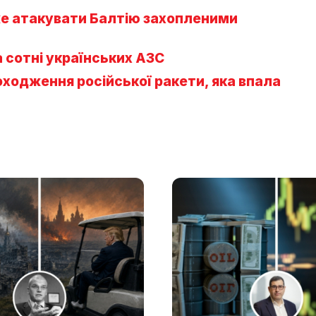
оже атакувати Балтію захопленими
а сотні українських АЗС
оходження російської ракети, яка впала