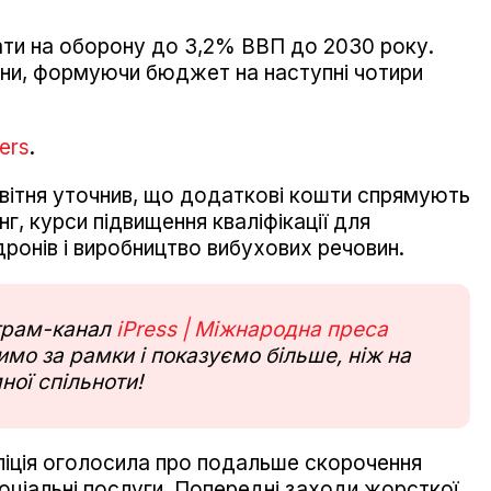
рати на оборону до 3,2% ВВП до 2030 року.
їни, формуючи бюджет на наступні чотири
ers
.
квітня уточнив, що додаткові кошти спрямують
г, курси підвищення кваліфікації для
 дронів і виробництво вибухових речовин.
еграм-канал
iPress | Міжнародна преса
мо за рамки і показуємо більше, ніж на
ної спільноти!
іція оголосила про подальше скорочення
оціальні послуги. Попередні заходи жорсткої