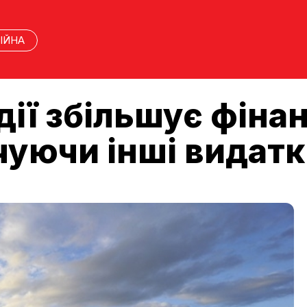
ІЙНА
дії збільшує фіна
чуючи інші видат