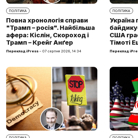
ПОЛІТИКА
ПОЛІТИКА
Повна хронологія справи
Україна 
"Трамп – росія". Найбільша
байдикує
афера: Кіслін, Скороход і
США грає
Трамп – Крейг Анґер
Тімоті Е
Переклад iPress
– 07 серпня 2026, 14:34
Переклад iPre
ПОЛІТИКА
ПОЛІТИКА