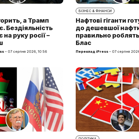
БІЗНЕС & ФІНАНСИ
горить, а Трамп
Нафтові гіганти го
. Бездіяльність
до дешевшої нафти.
 на руку росії –
правильно роблять
ш
Блас
ss
– 07 серпня 2026, 10:56
Переклад iPress
– 07 серпня 2026
ПОЛІТИКА