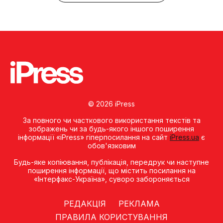
© 2026 iPress
За повного чи часткового використання текстів та
зображень чи за будь-якого іншого поширення
інформації «iPress» гіперпосилання на сайт
iPress.ua
є
обов'язковим
Будь-яке копiювання, публiкацiя, передрук чи наступне
поширення iнформацiї, що мiстить посилання на
«Iнтерфакс-Україна», суворо забороняється
РЕДАКЦІЯ
РЕКЛАМА
ПРАВИЛА КОРИСТУВАННЯ