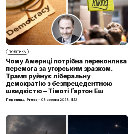
ПОЛІТИКА
Чому Америці потрібна переконлива
перемога за угорським зразком.
Трамп руйнує ліберальну
демократію з безпрецедентною
швидкістю – Тімоті Ґартон Еш
Переклад iPress
– 06 серпня 2026, 11:12