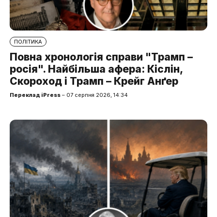
ПОЛІТИКА
Повна хронологія справи "Трамп –
росія". Найбільша афера: Кіслін,
Скороход і Трамп – Крейг Анґер
Переклад iPress
– 07 серпня 2026, 14:34