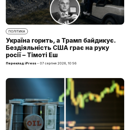
ПОЛІТИКА
Україна горить, а Трамп байдикує.
Бездіяльність США грає на руку
росії – Тімоті Еш
Переклад iPress
– 07 серпня 2026, 10:56