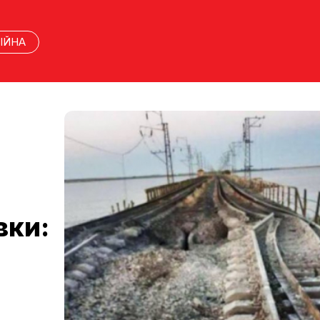
ІЙНА
вки: