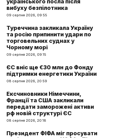
українського посла після
вибуху безпілотника
09 серпня 2026, 09:55
Туреччина закликала Україну
та росію припинити удари по
торговельних суднах у
Чорному морі
09 серпня 2026, 09:15
ЄС вніс ще €30 млн до Фонду
підтримки енергетики України
08 серпня 2026, 20:59
Ексчиновники Німеччини,
Франції та США закликали
передати заморожені активи
рф новій структурі ЄС
08 серпня 2026, 20:18
Президент ФІФА міг просувати