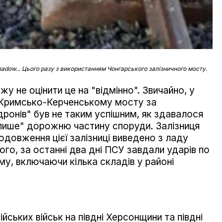
adow... Цього разу з використанням Чонгарського залізничного мосту.
у не оцінити це на "відмінно". Звичайно, у
по Кримсько-Керченському мосту за
онів" був не таким успішним, як здавалося
"лише" дорожню частину споруди. Залізниця
одовження цієї залізниці виведено з ладу
го, за останні два дні ПСУ завдали ударів по
му, включаючи кілька складів у районі
йських військ на півдні Херсонщини та півдні