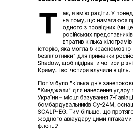
Т
ак, я вмію радіти. У поне
на тому, що намагаюся п
одного з провідних (чи це
російських представників
втратив кілька кілограмів
історію, яка могла б красномовно
безпілотники" для приманки російс
Shadow, щоб підірвати чотири різ
Криму. І всі чотири влучили в ціль.
Потім було "кілька днів занепокоє
"Кинджали" для нанесення удару п
України – місця базування 7-ї авіац
бомбардувальників Су-24М, оснащ
SCALP-EG. Тим більше, що протяг
жодного авіаудару цими літаками 
флот...?