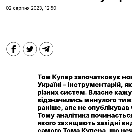
02 серпня 2023, 12:50
Том Купер започатковує нов
Україні – інструментарій, 
різних систем. Власне кажу
відзначились минулого тижн
раніше, але не опублікував
Тому аналітика починається 
якого захищають західні ви
самого Тома Купера, що неч