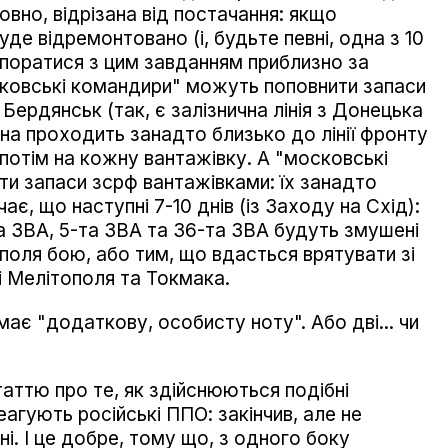
вно, відрізана від постачання: якщо
уде відремонтовано (і, будьте певні, одна з 10
впоратися з цим завданням приблизно за
сковські командири" можуть поповнити запаси
т Бердянськ (так, є залізнична лінія з Донецька
ина проходить занадто близько до лінії фронту
потім на кожну вантажівку. А "московські
и запаси зсрф вантажівками: їх занадто
ає, що наступні 7-10 днів (із Заходу на Схід):
та ЗВА, 5-та ЗВА та 36-та ЗВА будуть змушені
поля бою, або тим, що вдасться врятувати зі
і Мелітополя та Токмака.
має "додаткову, особисту ноту". Або дві... чи
аттю про те, як здійснюються подібні
реагують російські ППО: закінчив, але не
ні. І це добре, тому що, з одного боку