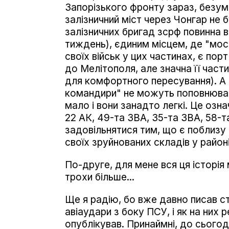
Запорізького фронту зараз, безумо
залізничний міст через Чонгар не б
залізничних бригад зсрф повинна 
тиждень), єдиним місцем, де "мо
своїх військ у цих частинах, є пор
до Мелітополя, але значна її част
для комфортного пересування). А 
командири" не можуть поповнюват
мало і вони занадто легкі. Це означ
22 АК, 49-та ЗВА, 35-та ЗВА, 58-
задовільнятися тим, що є поблизу 
своїх зруйнованих складів у район
По-друге, для мене вся ця історія 
трохи більше...
Ще я радію, бо вже давно писав ст
авіаудари з боку ПСУ, і як на них 
опублікував. Принаймні, до сьогод