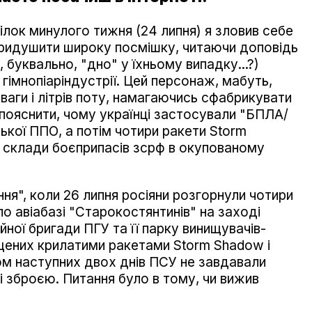
ділок минулого тижня (24 липня) я зловив себе
ридушити широку посмішку, читаючи доповідь
, буквально, "дно" у їхньому випадку...?)
 гімнопіаріндустрії. Цей персонаж, мабуть,
 ваги і літрів поту, намагаючись сфабрикувати
 пояснити, чому українці застосували "БПЛА/
ької ППО, а потім чотири ракети Storm
ні склади боєприпасів зсрф в окупованому
ння", коли 26 липня росіяни розгорнули чотири
о авіабазі "Старокостянтинів" на заході
ійної бригади ПГУ та її парку винищувачів-
ених крилатими ракетами Storm Shadow і
ом наступних двох днів ПСУ не завдавали
і зброєю. Питання було в тому, чи вижив