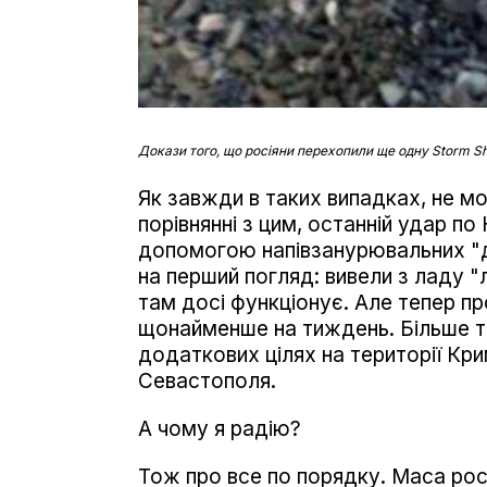
Докази того, що росіяни перехопили ще одну Storm Sh
Як завжди в таких випадках, не мож
порівнянні з цим, останній удар 
допомогою напівзанурювальних "др
на перший погляд: вивели з ладу 
там досі функціонує. Але тепер пр
щонайменше на тиждень. Більше то
додаткових цілях на території Кри
Севастополя.
А чому я радію?
Тож про все по порядку. Маса росі