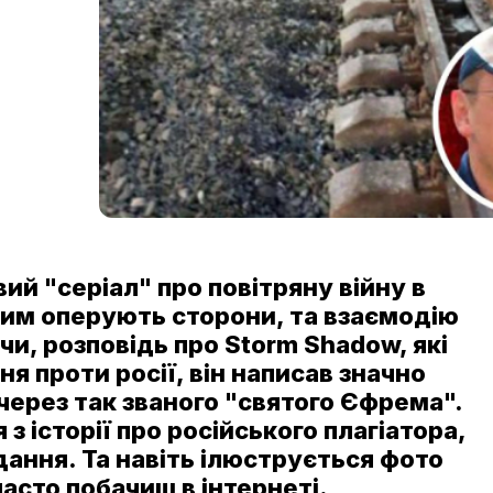
ий "серіал" про повітряну війну в
яким оперують сторони, та взаємодію
чи, розповідь про Storm Shadow, які
я проти росії, він написав значно
 через так званого "святого Єфрема".
з історії про російського плагіатора,
дання. Та навіть ілюструється фото
асто побачиш в інтернеті.