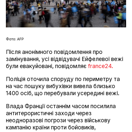
Фото: АFP
Після анонімного повідомлення про
замінування, усі відвідувачі Ейфелевої вежі
були евакуйовані, повідомляє
france24.
Поліція оточила споруду по периметру та
на час пошуку вибухівки вивела близько
1400 осіб, що перебували усередині вежі.
Влада Франції останнім часом посилила
антитерористичні заходи через
неодноразові погрози через військову
кампанію країни проти бойовиків,