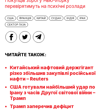
Покупців зброї у Нью-Йорку
перевірятимуть на психічні розлади
США
ФРАНЦІЯ
КИТАЙ
СУДАН
ІНДІЯ
ІРАК
СЕКТОР ГАЗА
ЧИТАЙТЕ ТАКОЖ:
Китайський нафтовий держгігант
різко збільшив закупівлі російської
нафти – Reuters
США готували найбільший удар по
Ірану з часів Другої світової війни –
Трамп
Трамп заперечив дефіцит