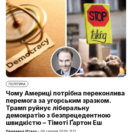
ПОЛІТИКА
Чому Америці потрібна переконлива
перемога за угорським зразком.
Трамп руйнує ліберальну
демократію з безпрецедентною
швидкістю – Тімоті Ґартон Еш
Переклад iPress
– 06 серпня 2026, 11:12