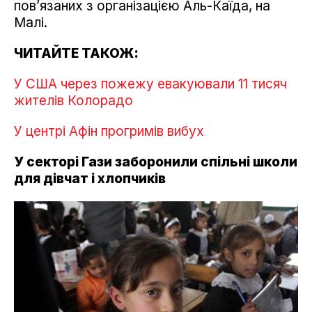
пов’язаних з організацією Аль-Каїда, на
Малі.
ЧИТАЙТЕ ТАКОЖ:
У США через пожежу евакуювали 11 тисяч
жителів Колорадо
У центрі Афін прогримів вибух
У секторі Гази заборонили спільні школи
для дівчат і хлопчиків