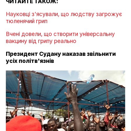
ЧИТАЙТЕ ТАКОЖ:
Науковці з'ясували, що людству загрожує
тюленячий грип
Вчені довели, що створити універсальну
вакцину від грипу реально
Президент Судану наказав звільнити
усіх політв'язнів