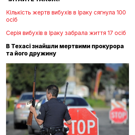
Кількість жертв вибухів в Іраку сягнула 100
осіб
Серія вибухів в Іраку забрала життя 17 осіб
В Техасі знайшли мертвими прокурора
та його дружину