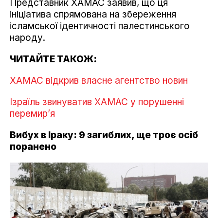
Представник ХАМАС заявив, що ця
ініціатива спрямована на збереження
ісламської ідентичності палестинського
народу.
ЧИТАЙТЕ ТАКОЖ:
ХАМАС відкрив власне агентство новин
Ізраїль звинуватив ХАМАС у порушенні
перемир’я
Вибух в Іраку: 9 загиблих, ще троє осіб
поранено