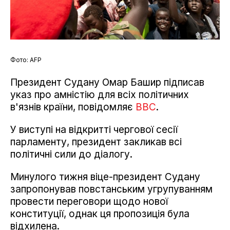
Фото: AFP
Президент Судану Омар Башир підписав
указ про амністію для всіх політичних
в'язнів країни, повідомляє
ВВС
.
У виступі на відкритті чергової сесії
парламенту, президент закликав всі
політичні сили до діалогу.
Минулого тижня віце-президент Судану
запропонував повстанським угрупуванням
провести переговори щодо нової
конституції, однак ця пропозиція була
відхилена.