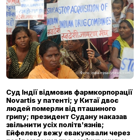
Фото: india.nydailynews.com
Суд Індії відмовив фармкорпорації
Novartis у патенті; у Китаї двоє
людей померли від пташиного
грипу; президент Судану наказав
звільнити усіх політв'язнів;
Ейфелеву вежу евакуювали через