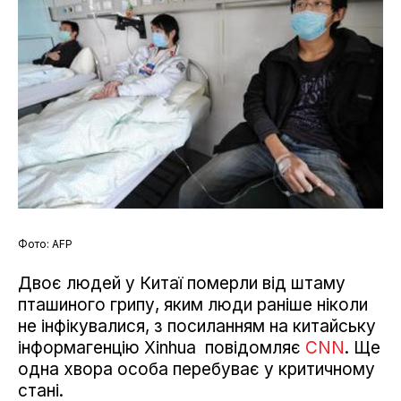
Фото: AFP
Двоє людей у Китаї померли від штаму
пташиного грипу, яким люди раніше ніколи
не інфікувалися, з посиланням на китайську
інформагенцію Xinhuа повідомляє
CNN
. Ще
одна хвора особа перебуває у критичному
стані.