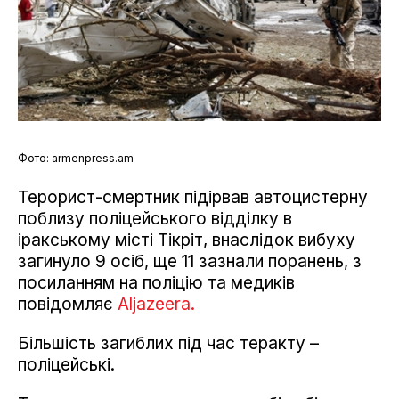
Фото: armenpress.am
Терорист-смертник підірвав автоцистерну
поблизу поліцейського відділку в
іракському місті Тікріт, внаслідок вибуху
загинуло 9 осіб, ще 11 зазнали поранень, з
посиланням на поліцію та медиків
повідомляє
Аljazeera.
Більшість загиблих під час теракту –
поліцейські.