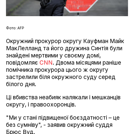
Фото: АFP
Окружний прокурор округу Кауфман Майк
МакЛелланд та його дружина Синтія були
знайдені мертвими у своєму домі,
повідомляє
CNN
. Двома місяцями раніше
помічника прокурора цього ж округу
застрелили біля окружного суду серед
білого дня.
Ці вбивства неабияк налякали і мешканців
округу, і правоохоронців.
"Ми у стані підвищеної боєздатності – це
без сумніву", - заявив окружний суддя
Брюс Вуд.