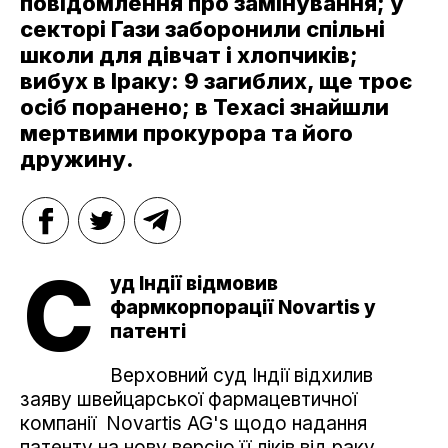
повідомлення про замінування; у
секторі Гази заборонили спільні
школи для дівчат і хлопчиків;
вибух в Іраку: 9 загиблих, ще троє
осіб поранено; в Техасі знайшли
мертвими прокурора та його
дружину.
С
уд Індії відмовив
фармкорпорації Novartis у
патенті
Верховний суд Індії відхилив
заяву швейцарської фармацевтичної
компанії Novartis AG's щодо надання
патенту на нову версію її ліків від раку