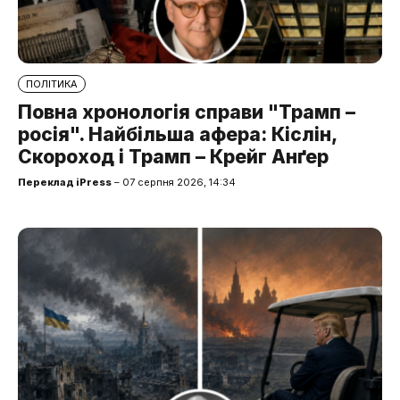
ПОЛІТИКА
Повна хронологія справи "Трамп –
росія". Найбільша афера: Кіслін,
Скороход і Трамп – Крейг Анґер
Переклад iPress
– 07 серпня 2026, 14:34