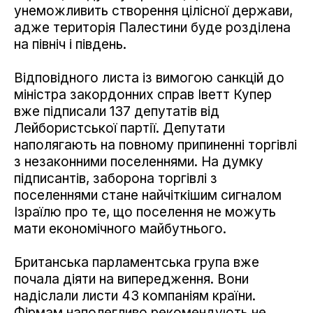
унеможливить створення цілісної держави,
адже територія Палестини буде розділена
на північ і південь.
Відповідного листа із вимогою санкцій до
міністра закордонних справ Іветт Купер
вже підписали 137 депутатів від
Лейбористської партії. Депутати
наполягають на повному припиненні торгівлі
з незаконними поселеннями. На думку
підписантів, заборона торгівлі з
поселеннями стане найчіткішим сигналом
Ізраїлю про те, що поселення не можуть
мати економічного майбутнього.
Британська парламентська група вже
почала діяти на випередження. Вони
надіслали листи 43 компаніям країни.
Фірмам наполегливо рекомендують не