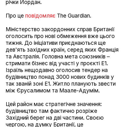
річки Йордан.
Про це
повідомляє
The Guardian.
Міністерство закордонних справ Британії
оголосить про нові обмеження вже цього
тижня. До ініціативи приєднаються ще
дев'ять західних країн, серед яких Франція
та Австралія. Головна мета союзників –
стримати бізнес від участі у проєкті E1.
Ізраїль нещодавно оголосив тендер на
будівництво понад 3000 нових будинків у
так званій зоні E1. Житло планують звести
між Єрусалимом та Маале-Адумім.
Цей район має стратегічне значення:
будівництво там фактично розріже
Західний берег на дві частини. Своєю
чергою, на думку Британії, це