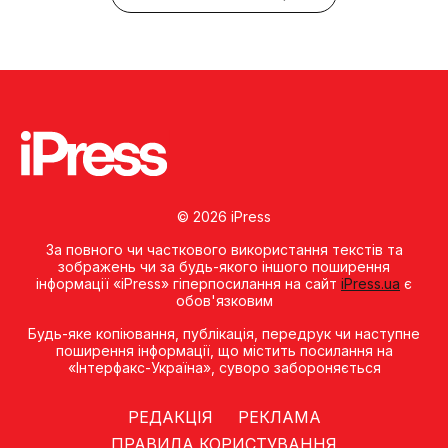
© 2026 iPress
За повного чи часткового використання текстів та
зображень чи за будь-якого іншого поширення
інформації «iPress» гіперпосилання на сайт
iPress.ua
є
обов'язковим
Будь-яке копiювання, публiкацiя, передрук чи наступне
поширення iнформацiї, що мiстить посилання на
«Iнтерфакс-Україна», суворо забороняється
РЕДАКЦІЯ
РЕКЛАМА
ПРАВИЛА КОРИСТУВАННЯ