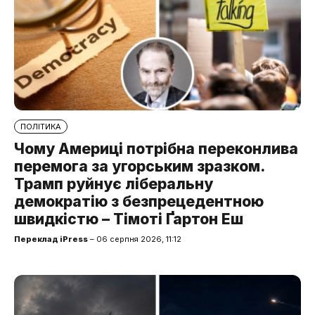
ПОЛІТИКА
Чому Америці потрібна переконлива
перемога за угорським зразком.
Трамп руйнує ліберальну
демократію з безпрецедентною
швидкістю – Тімоті Ґартон Еш
Переклад iPress
– 06 серпня 2026, 11:12