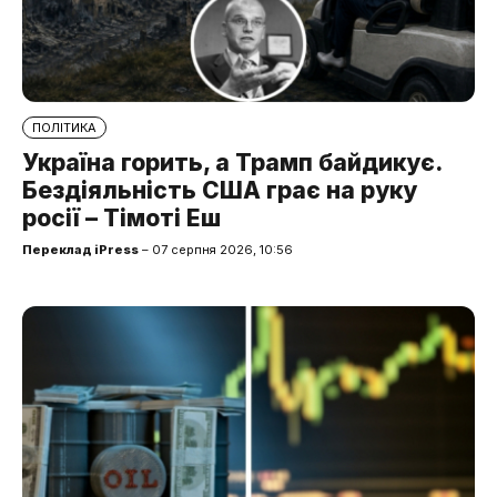
ПОЛІТИКА
Україна горить, а Трамп байдикує.
Бездіяльність США грає на руку
росії – Тімоті Еш
Переклад iPress
– 07 серпня 2026, 10:56