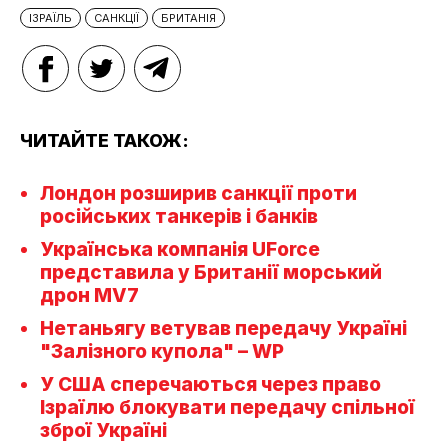
ІЗРАЇЛЬ
САНКЦІЇ
БРИТАНІЯ
ЧИТАЙТЕ ТАКОЖ:
Лондон розширив санкції проти
російських танкерів і банків
Українська компанія UForce
представила у Британії морський
дрон MV7
Нетаньягу ветував передачу Україні
"Залізного купола" – WP
У США сперечаються через право
Ізраїлю блокувати передачу спільної
зброї Україні