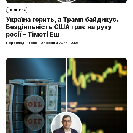
ПОЛІТИКА
Україна горить, а Трамп байдикує.
Бездіяльність США грає на руку
росії – Тімоті Еш
Переклад iPress
– 07 серпня 2026, 10:56