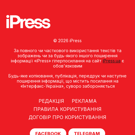
© 2026 iPress
За повного чи часткового використання текстів та
зображень чи за будь-якого іншого поширення
інформації «iPress» гіперпосилання на сайт
iPress.ua
є
обов'язковим
Будь-яке копiювання, публiкацiя, передрук чи наступне
поширення iнформацiї, що мiстить посилання на
«Iнтерфакс-Україна», суворо забороняється
РЕДАКЦІЯ
РЕКЛАМА
ПРАВИЛА КОРИСТУВАННЯ
ДОГОВІР ПРО КОРИСТУВАННЯ
FACEBOOK
TELEGRAM