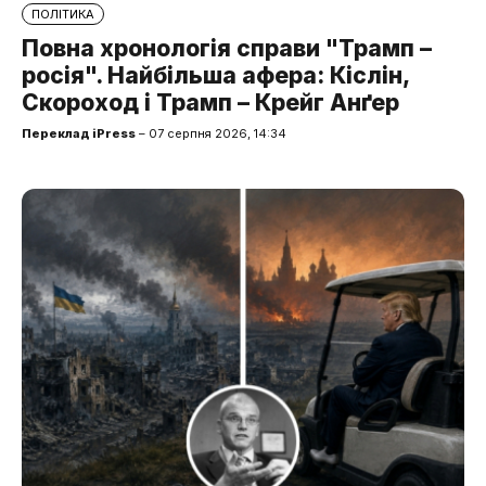
ПОЛІТИКА
Повна хронологія справи "Трамп –
росія". Найбільша афера: Кіслін,
Скороход і Трамп – Крейг Анґер
Переклад iPress
– 07 серпня 2026, 14:34