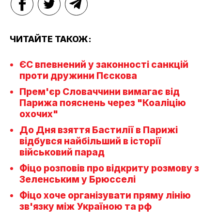
ЧИТАЙТЕ ТАКОЖ:
ЄС впевнений у законності санкцій
проти дружини Пєскова
Прем'єр Словаччини вимагає від
Парижа пояснень через "Коаліцію
охочих"
До Дня взяття Бастилії в Парижі
відбувся найбільший в історії
військовий парад
Фіцо розповів про відкриту розмову з
Зеленським у Брюсселі
Фіцо хоче організувати пряму лінію
зв'язку між Україною та рф