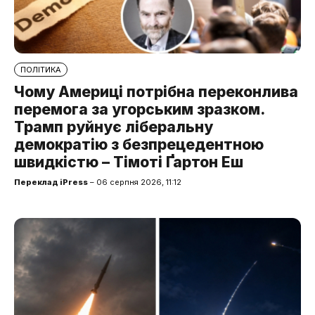
ПОЛІТИКА
Чому Америці потрібна переконлива
перемога за угорським зразком.
Трамп руйнує ліберальну
демократію з безпрецедентною
швидкістю – Тімоті Ґартон Еш
Переклад iPress
– 06 серпня 2026, 11:12