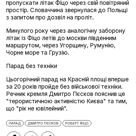
пропускати літак Фіцо через свій повітряний
простір. Словаччина звернулася до Польщі
з запитом про дозвіл на проліт.
Минулого року через аналогічну заборону
літак із Фіцо летів до москви південним
маршрутом, через Угорщину, Румунію,
Чорне море та Грузію.
Парад без техніки
Цьогорічний парад на Красній площі вперше
за 20 років пройде без військової техніки.
Речник кремля Дмитро Пєсков пояснив це
"терористичною активністю Києва" та тим,
що "рік не ювілейний".
ПАРАД
ДМИТРО ПЄСКОВ
РОБЕРТ ФІЦО