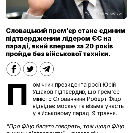
Фото: news.yahoo.com
Словацький прем'єр стане єдиним
підтвердженим лідером ЄС на
параді, який вперше за 20 років
пройде без військової техніки.
П
омічник президента росії Юрій
Ушаков підтвердив, що прем'єр-
міністр Словаччини Роберт Фіцо
відвідає москву та візьме участь
у військовому параді 9 травня.
"Про Фіцо багато говорять, тож щодо Фіцо