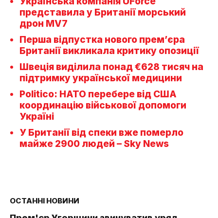
Українська компанія UForce
представила у Британії морський
дрон MV7
Перша відпустка нового прем’єра
Британії викликала критику опозиції
Швеція виділила понад €628 тисяч на
підтримку української медицини
Politico: НАТО перебере від США
координацію військової допомоги
Україні
У Британії від спеки вже померло
майже 2900 людей – Sky News
ОСТАННІ НОВИНИ
Прем'єр Угорщини звинуватив уряд