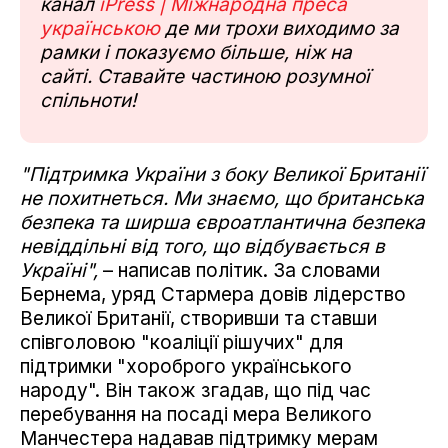
канал
iPress | Міжнародна преса
українською
де ми трохи виходимо за
рамки і показуємо більше, ніж на
сайті. Ставайте частиною розумної
спільноти!
"Підтримка України з боку Великої Британії
не похитнеться. Ми знаємо, що британська
безпека та ширша євроатлантична безпека
невіддільні від того, що відбувається в
Україні",
– написав політик. За словами
Бернема, уряд Стармера довів лідерство
Великої Британії, створивши та ставши
співголовою "коаліції рішучих" для
підтримки "хороброго українського
народу". Він також згадав, що під час
перебування на посаді мера Великого
Манчестера надавав підтримку мерам