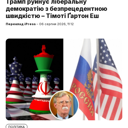
Трамп руйнує ліберальну
демократію з безпрецедентною
швидкістю – Тімоті Ґартон Еш
Переклад iPress
– 06 серпня 2026, 11:12
ПОЛІТИКА