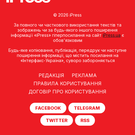
© 2026 iPress
За повного чи часткового використання текстів та
зображень чи за будь-якого іншого поширення
інформації «iPress» гіперпосилання на сайт
iPress.ua
є
обов'язковим
Будь-яке копiювання, публiкацiя, передрук чи наступне
поширення iнформацiї, що мiстить посилання на
«Iнтерфакс-Україна», суворо забороняється
РЕДАКЦІЯ
РЕКЛАМА
ПРАВИЛА КОРИСТУВАННЯ
ДОГОВІР ПРО КОРИСТУВАННЯ
FACEBOOK
TELEGRAM
TWITTER
RSS