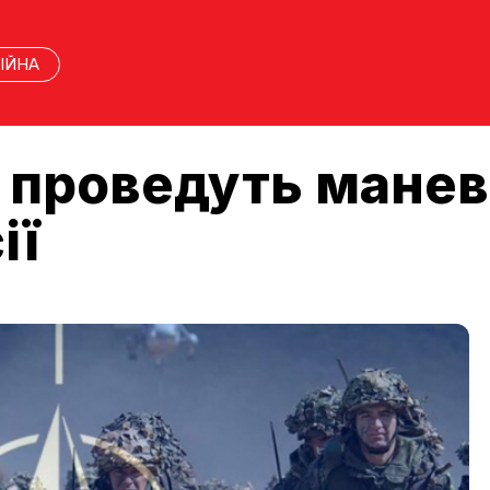
ІЙНА
 проведуть манев
ії