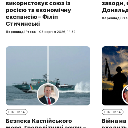
використовує союз із
заводи, 
росією та економічну
Дональд
експансію – Філіп
Переклад iPre
Стичинські
Переклад iPress
– 05 серпня 2026, 14:32
ПОЛІТИКА
ПОЛІТИКА
Безпека Каспійського
Війна н
моря. Геополітичні зсуви –
входить 