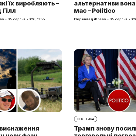
які їх виробляють –
альтернативи вона
 Гілл
має – Politico
ss
– 05 серпня 2026, 11:55
Переклад iPress
– 05 серпня 202
ПОЛІТИКА
а виснаження
Трамп знову поси
у нову фазу.
торговельні погроз