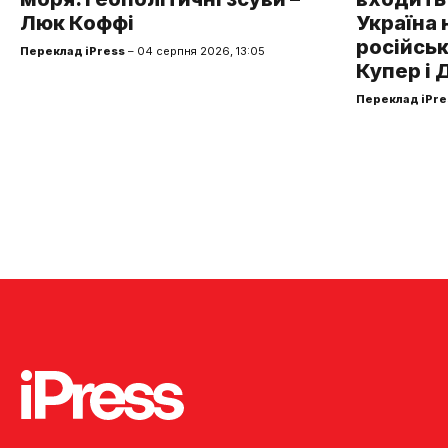
Люк Коффі
Україна 
російськ
Переклад iPress
– 04 серпня 2026, 13:05
Купер і 
Переклад iPre