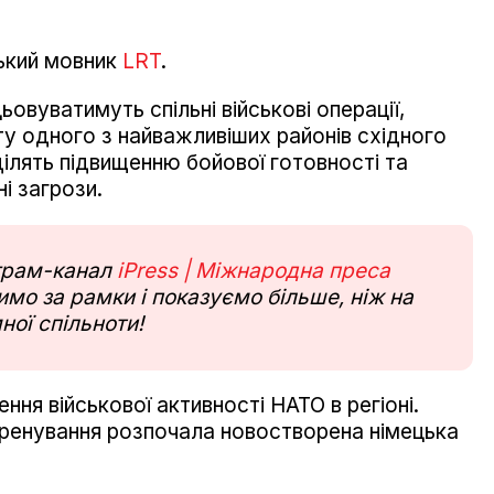
ький мовник
LRT
.
овуватимуть спільні військові операції,
ту одного з найважливіших районів східного
ілять підвищенню бойової готовності та
і загрози.
еграм-канал
iPress | Міжнародна преса
мо за рамки і показуємо більше, ніж на
ної спільноти!
ння військової активності НАТО в регіоні.
 тренування розпочала новостворена німецька