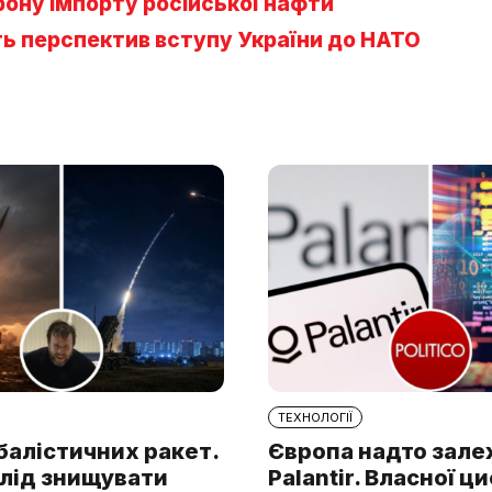
рону імпорту російської нафти
ть перспектив вступу України до НАТО
ТЕХНОЛОГІЇ
балістичних ракет.
Європа надто зале
слід знищувати
Palantir. Власної ц