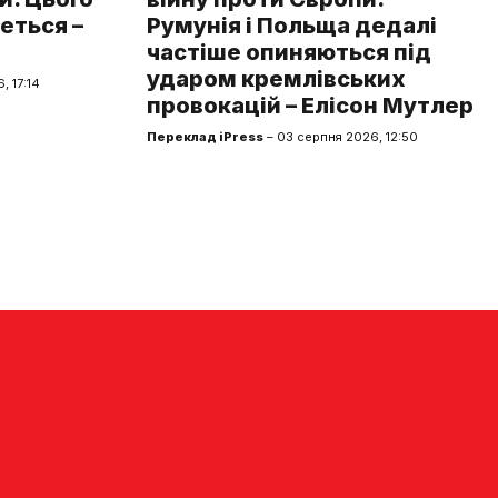
еться –
Румунія і Польща дедалі
частіше опиняються під
ударом кремлівських
, 17:14
провокацій – Елісон Мутлер
Переклад iPress
– 03 серпня 2026, 12:50