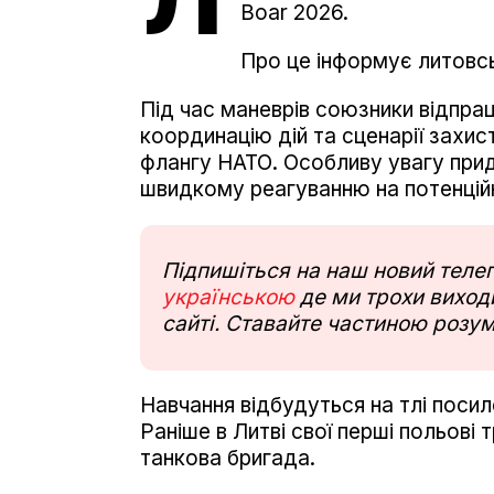
Boar 2026.
Про це інформує литовс
Під час маневрів союзники відпраць
координацію дій та сценарії захис
флангу НАТО. Особливу увагу прид
швидкому реагуванню на потенційн
Підпишіться на наш новий тел
українською
де ми трохи виходи
сайті. Ставайте частиною розум
Навчання відбудуться на тлі посиле
Раніше в Литві свої перші польові
танкова бригада.