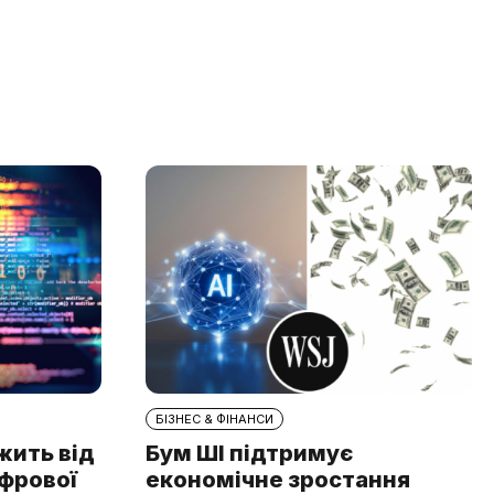
БІЗНЕС & ФІНАНСИ
жить від
Бум ШІ підтримує
ифрової
економічне зростання