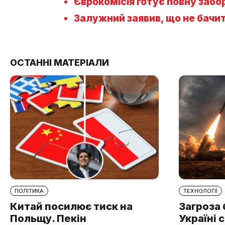
Єврокомісія готує повну забо
Залужний заявив, що не бачи
ОСТАННІ МАТЕРІАЛИ
ПОЛІТИКА
ТЕХНОЛОГІЇ
Китай посилює тиск на
Загроза 
Польщу. Пекін
Україні 