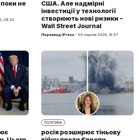
 поки не
США. Але надмірні
інвестиції у технології
створюють нові ризики –
6, 08:20
Wall Street Journal
Переклад iPress
– 04 серпня 2026, 16:07
ПОЛІТИКА
лює
росія розширює тіньову
и. Цього
війну проти Європи.