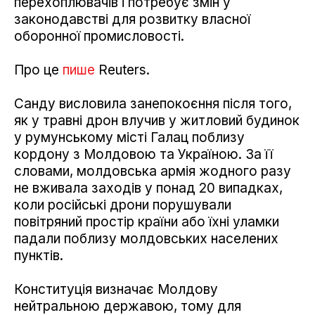
перехоплювачів і потребує змін у
законодавстві для розвитку власної
оборонної промисловості.
Про це
пише
Reuters.
Санду висловила занепокоєння після того,
як у травні дрон влучив у житловий будинок
у румунському місті Галац поблизу
кордону з Молдовою та Україною. За її
словами, молдовська армія жодного разу
не вживала заходів у понад 20 випадках,
коли російські дрони порушували
повітряний простір країни або їхні уламки
падали поблизу молдовських населених
пунктів.
Конституція визначає Молдову
нейтральною державою, тому для