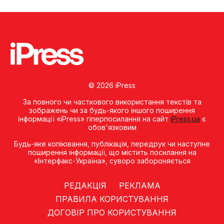
© 2026 iPress
За повного чи часткового використання текстів та
зображень чи за будь-якого іншого поширення
інформації «iPress» гіперпосилання на сайт
iPress.ua
є
обов'язковим
Будь-яке копiювання, публiкацiя, передрук чи наступне
поширення iнформацiї, що мiстить посилання на
«Iнтерфакс-Україна», суворо забороняється
РЕДАКЦІЯ
РЕКЛАМА
ПРАВИЛА КОРИСТУВАННЯ
ДОГОВІР ПРО КОРИСТУВАННЯ