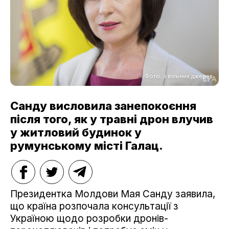
Фото: з вільних джерел
Санду висловила занепокоєння
після того, як у травні дрон влучив
у житловий будинок у
румунському місті Галац.
Президентка Молдови Мая Санду заявила,
що країна розпочала консультації з
Україною щодо розробки дронів-